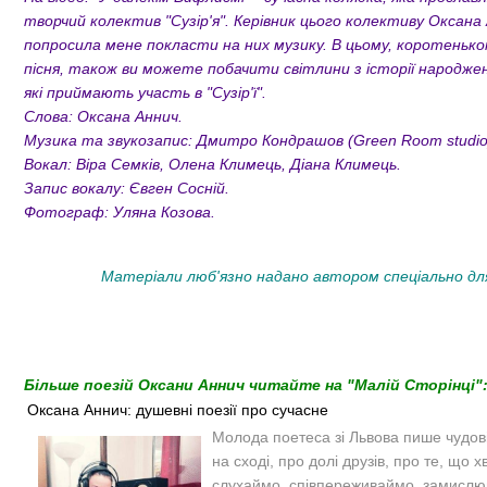
творчий колектив "Сузір'я". Керівник цього колективу Оксана
попросила мене покласти на них музику. В цьому, коротенько
пісня, також ви можете побачити світлини з історії народжен
які приймають участь в "Сузір'ї".
Слова: Оксана Аннич.
Музика та звукозапис: Дмитро Кондрашов (Green Room studio
Вокал: Віра Семків, Олена Климець, Діана Климець.
Запис вокалу: Євген Сосній.
Фотограф: Уляна Козова.
Матеріали люб'язно надано автором спеціально для
Більше поезій Оксани Аннич читайте на "Малій Сторінці"
Оксана Аннич: душевні поезії про сучасне
Молода поетеса зі Львова пише чудові 
на сході, про долі друзів, про те, що 
слухаймо, співпереживаймо, замислю