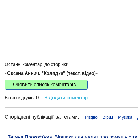
Останні коментарі до сторінки
«Оксана Аннич. "Колядка" (текст, відео)»:
Оновити список коментарів
Всьго відгуків:
0
+ Додати коментар
Споріднені публікації, за тегами:
Різдво
Вірші
Музика
Тетяна Прокоф’єва. Віршики для малят про домашніх тв