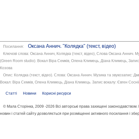
Оксана Аннич. "Колядка" (текст, відео)
Посилання:
Ключові слова: Оксана Аннич, Колядка (текст, відео), Слова Оксана Аннич.
(Green Room studio). Вокал Віра Семків, Олена Климець, Діана Климець, Запи
Козова
Опис: Колядка (текст, відео). Слова: Оксана Аннич. Музика та звукозапис: Д
Вокал: Віра Семків, Олена Климець, Діана Климець. Запис вокалу: Євген Сосн
Статті
Новини
Корисні ресурси
© Мала Сторінка, 2009 -2026 Всі авторські права захищені законодавством
новин і статей сайту дозволяється при розміщенні активного посилання і збе