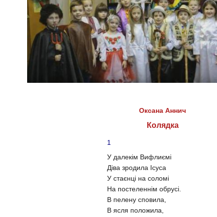
Оксана Аннич
Колядка
1
У далекім Вифлиємі
Діва зродила Ісуса
У стаєнці на соломі
На постеленнім обрусі.
В пелену сповила,
В ясля положила,