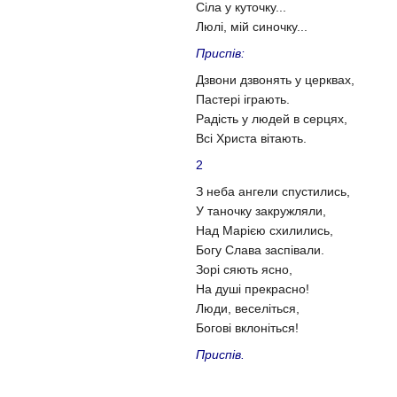
Сіла у куточку...
Люлі, мій синочку...
Приспів:
Дзвони дзвонять у церквах,
Пастері іграють.
Радість у людей в серцях,
Всі Христа вітають.
2
З неба ангели спустились,
У таночку закружляли,
Над Марією схилились,
Богу Слава заспівали.
Зорі сяють ясно,
На душі прекрасно!
Люди, веселіться,
Богові вклоніться!
Приспів.