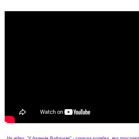
На відео:
"У далекім Вифлиємі" - сучасна колядка, яка прославл