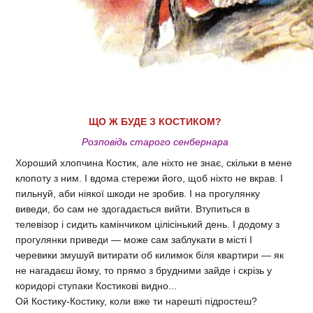
ЩО Ж БУДЕ З КОСТИКОМ?
Розповідь старого сенбернара
Хороший хлопчина Костик, але ніхто не знає, скільки в мене
клопоту з ним. І вдома стережи його, щоб ніхто не вкрав. І
пильнуй, аби ніякої шкоди не зробив. І на прогулянку
виведи, бо сам не здогадається вийти. Втупиться в
телевізор і сидить камінчиком цілісінький день. І додому з
прогулянки приведи — може сам заблукати в місті І
черевики змушуй витирати об килимок біля квартири — як
не нагадаєш йому, то прямо з брудними зайде і скрізь у
коридорі ступаки Костикові видно...
Ой Костику-Костику, коли вже ти нарешті підростеш?