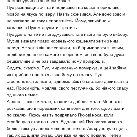
настовбурчило і хвостом махає.
Пух розплющив очі та й подивився на кошеня бридливо,
мовби на якусь почвару. Навіть скривився. Але воно зовсім
не зважало на таку непривітність. Йому, звичайно ж,
хотілося з Пухом дружити і гратись.
Пух довго на те не погоджувався, та в нього не було вибору.
Мусив визнати право норвезького кошеняти жити з ним
поряд. Не хотів він нас сердити, то й примирився з новим,
подібним до нього самого створінням, хоч воно було дуже
бешкетливе й не раз завдавало йому прикрощів.
Сидить, скажімо, Пух, мирнесенько помуркує, а цей забіяка
як стрибоне просто з ліжка йому на голову. Пух
стрепенеться злякано, відповзе вбік і благально дивиться на
нас. Присмиріть, мовляв, свого пестунчика, бо ніякого спасу
од нього немає...
А воно — зовсім мале, та кігтики добрячі мало. Мені тато
розказав, що в норвезьких котів вони для того, щоб лазити
по скелях. Якось навіть подряпало Пухові носа, коли
стрибонуло отак на нього. Бідолашний Пух аж занявчав з
болю і тріснув лапою кошеня по голові. Аж хрупонуло щось
так, як од щигля буває. Оце вже на нього подіяло. Тепер