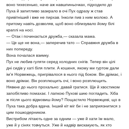
воно тихесенько, наче аж навшпиньочках, підходило до
Пуха й запитливо зазирало в очі Пух одразу ж став
привітніший і вже не пирхав. Інколи пив з ним молоко. А
притому навіть дозволяв, щоб воно облизувало йому білі
краплі на носі.
— Отак і починається дружба,— сказала мама.
— Це ще не вона,— заперечив тато — Справжня дружба в
них попереду.
Вона почалася взимку.
Пух не любив гуляти серед холодних снігів. Тепер він цілі
дні сидів у хаті біля плити. А кошеня, якому ми гуртом дали
ім'я Норвежець, пригрівалося в нього під боком. Він дрімає, і
воно дрімає. Він розплющить очі, і воно розплющить.
Нявкне до нього прохально: давай гратися. Ще й хвостиком
запобігливо помахає. І лапкою Пухові шию погладить. Хіба
ж після цього відмовиш йому? Пощастило Норвежцеві, що в
Пуха така добра вдача. Інший кіт міг би і не заприязнитися з
цим пошкодерником.
Вистрибом літають одне за одним — уже й хати їм мало,
уже й у сінях товчуться. Уже й надвір вискакують, як хто