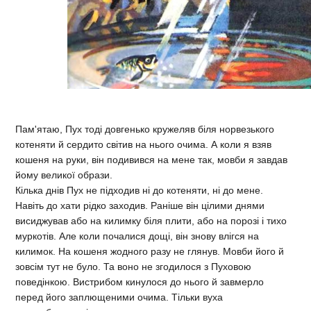
Пам'ятаю, Пух тоді довгенько кружеляв біля норвезького
котеняти й сердито світив на нього очима. А коли я взяв
кошеня на руки, він подивився на мене так, мовби я завдав
йому великої образи.
Кілька днів Пух не підходив ні до котеняти, ні до мене.
Навіть до хати рідко заходив. Раніше він цілими днями
висиджував або на килимку біля плити, або на порозі і тихо
муркотів. Але коли почалися дощі, він знову влігся на
килимок. На кошеня жодного разу не глянув. Мовби його й
зовсім тут не було. Та воно не згодилося з Пуховою
поведінкою. Вистрибом кинулося до нього й завмерло
перед його заплющеними очима. Тільки вуха