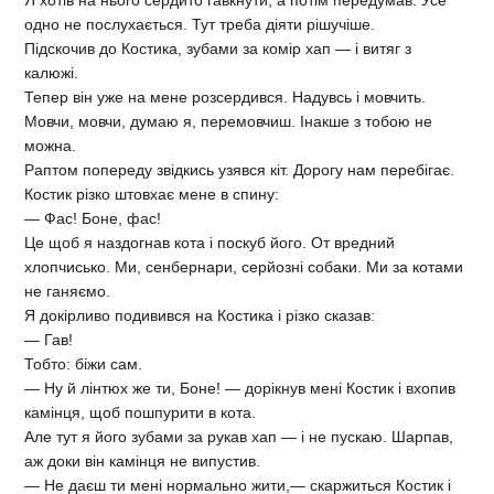
одно не послухається. Тут треба діяти рішучіше.
Підскочив до Костика, зубами за комір хап — і витяг з
калюжі.
Тепер він уже на мене розсердився. Надувсь і мовчить.
Мовчи, мовчи, думаю я, перемовчиш. Інакше з тобою не
можна.
Раптом попереду звідкись узявся кіт. Дорогу нам перебігає.
Костик різко штовхає мене в спину:
— Фас! Боне, фас!
Це щоб я наздогнав кота і поскуб його. От вредний
хлопчисько. Ми, сенбернари, серйозні собаки. Ми за котами
не ганяємо.
Я докірливо подивився на Костика і різко сказав:
— Гав!
Тобто: біжи сам.
— Ну й лінтюх же ти, Боне! — дорікнув мені Костик і вхопив
камінця, щоб пошпурити в кота.
Але тут я його зубами за рукав хап — і не пускаю. Шарпав,
аж доки він камінця не випустив.
— Не даєш ти мені нормально жити,— скаржиться Костик і