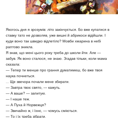
Якогось дня я зрозумів: літо закінчується. Бо вже купатися в
ставку тато не дозволяв, уже вишні й абрикоси відійшли. І
куди воно так швидко відлетіло? Мовби хмарина в небі
раптово зникла.
Я знав, що мені цього року треба до школи йти. Але —
забув. Як воно сталося, не знаю. Згадав тільки, коли мама
сказала:
— Тепер ти менше про грання думатимеш, бо вже твоя
наука почнеться.
... Ще звечора почали мене збирати.
— Завтра твоє свято, — кажуть.
— А ваше? — запитую.
— І наше теж.
— А Пуха й Норвежця?
— Звичайно ж, і їхнє, — чомусь сміються.
— То і їх треба зібрати.