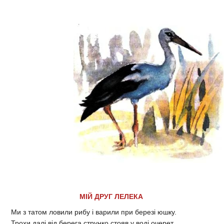
МІЙ ДРУГ ЛЕЛЕКА
Ми з татом ловили рибу і варили при березі юшку.
Трохи далі від берега струнко стояв у воді очерет.