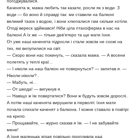
погоджувалися.
Каченята ж, мама любить так казати, росли як з води. З
води — бо воно й справді так: ми ставили на балконі
великий тазок з водою, і вони хлюпалися гам скільки хотіли.
Отоді вереск здіймався! Ніби ціла птахоферма в нас на
балконі А їх же — тільки дев'ятеро та ще мати їхня.
От уже наші каченята підросли і стали зовсім не схожі на
тих, які вилупилися на світ.
— Скоро вони нас покинуть, — сказала мама. — А восени
полетять у теплі краї...
— І ніколи на наш балкон не повернуться? — запитав я. —
Ніколи-ніколи?..
— Мабуть, ні...
— От шкода! — вигукнув я.
— Навіщо ж їм повертатися? Вони ж будуть зовсім дорослі..
А потім наші каченята вирушили в перволіт. їхня мати
почала спихати каченят з балкона. І кожне ставало в повітрі
на крило.
— Прощавайте, — журно сказав я їм. — І не забувайте
мене!
А їхня маленька зграя повільно пропливла над