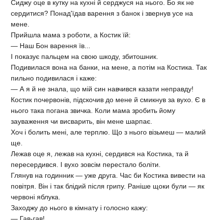
Сиджу оце в кутку на кухні й серджуся на нього. Бо як не
сердитися? Понад'їдав варення з банок і звернув усе на
мене.
Прийшла мама з роботи, а Костик їй:
— Наш Бон варення їв...
І показує пальцем на свою шкоду, збитошник.
Подивилася вона на банки, на мене, а потім на Костика. Так
пильно подивилася і каже:
— А я й не знала, що мій син навчився казати неправду!
Костик почервонів, підскочив до мене й смикнув за вухо. Є в
нього така погана звичка. Коли мама зробить йому
зауваження чи висварить, він мене шарпає.
Хоч і болить мені, але терплю. Що з нього візьмеш — малий
ще.
Лежав оце я, лежав на кухні, сердився на Костика, та й
пересердився. І вухо зовсім перестало боліти.
Глянув на годинник — уже друга. Час би Костика вивести на
повітря. Він і так блідий після грипу. Раніше щоки були — як
червоні яблука.
Заходжу до нього в кімнату і голосно кажу:
— Гав-гав!