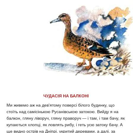
ЧУДАСІЯ НА БАЛКОНІ
Ми живемо аж на дев'ятому поверсі білого будинку, що
стоїть над самісінькою Русанівською затокою. Вийду я на
балкон, гляну ліворуч, гляну праворуч — і там, і там бачу, як
купаються хлопці, як ловлять рибу, і геть усю затоку бачу. А
ще видно острів на Дніпрі, укритий деревами, а далі, за