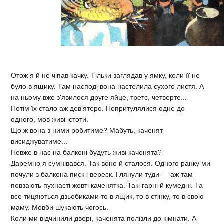
Отож я й не чіпав качку. Тільки заглядав у ямку, коли її не
було в ящику. Там насподі вона настелила сухого листя. А
на ньому вже з'явилося друге яйце, третє, четверте...
Потім їх стало аж дев'ятеро. Попритулялися одне до
одного, мов живі істоти.
Що ж вона з ними робитиме? Мабуть, каченят
висиджуватиме...
Невже в нас на балконі будуть живі каченята?
Даремно я сумнівався. Так воно й сталося. Одного ранку ми
почули з балкона писк і вереск. Глянули туди — аж там
повзають пухнасті жовті каченятка. Такі гарні й кумедні. Та
все тицяються дзьобиками то в ящик, то в стінку, то в свою
маму. Мовби шукають чогось.
Коли ми відчинили двері, каченята полізли до кімнати. А