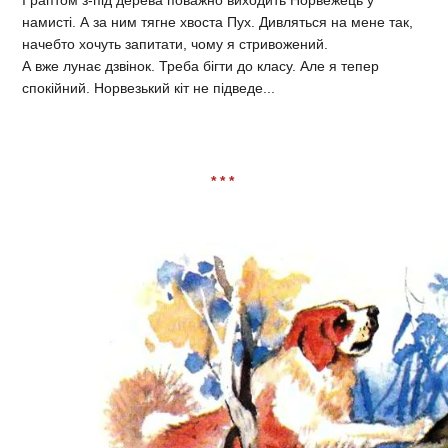
І раптом з-під дерева поважно виходить Норвежець у
намисті. А за ним тягне хвоста Пух. Дивляться на мене так,
начебто хочуть запитати, чому я стривожений.
А вже лунає дзвінок. Треба бігти до класу. Але я тепер
спокійний. Норвезький кіт не підведе...
* * *