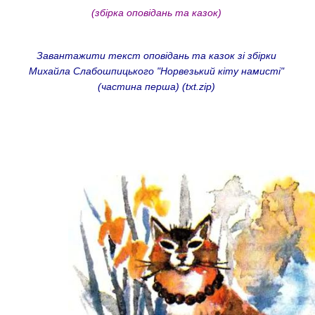
(збірка оповідань та казок)
Завантажити текст оповідань та казок зі збірки
Михайла Слабошпицького "Норвезький кіту намисті"
(частина перша) (txt.zip)