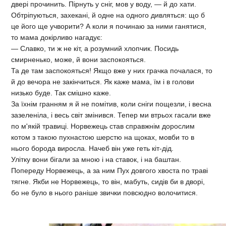
двері прочинить. Пірнуть у сніг, мов у воду, — й до хати.
Обтріпуються, захекані, й одне на одного дивляться: що б
це його ще учворити? А коли я починаю за ними ганятися,
то мама докірливо нагадує:
— Славко, ти ж не кіт, а розумний хлопчик. Посидь
смирненько, може, й вони заспокояться.
Та де там заспокояться! Якщо вже у них грачка почалася, то
й до вечора не закінчиться. Як каже мама, їм і в голови
низько буде. Так смішно каже.
За їхнім гранням я й не помітив, коли сніги пощезли, і весна
зазеленіла, і весь світ змінився. Тепер ми втрьох гасали вже
по м'якій травиці. Норвежець став справжнім дорослим
котом з такою пухнастою шерстю на щоках, мовби то в
нього борода виросла. Начеб він уже геть кіт-дід.
Улітку вони бігали за мною і на ставок, і на баштан.
Попереду Норвежець, а за ним Пух довгого хвоста по траві
тягне. Якби не Норвежець, то він, мабуть, сидів би в дворі,
бо не було в нього раніше звички повсюдно волочитися.