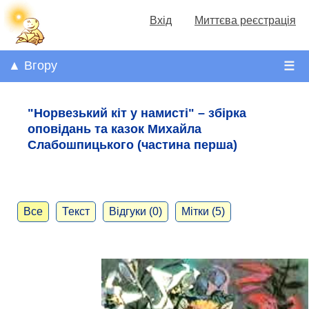
Вхід
Миттєва реєстрація
▲ Вгору
☰
"Норвезький кіт у намисті" – збірка
оповідань та казок Михайла
Слабошпицького (частина перша)
Все
Текст
Відгуки (0)
Мітки (5)