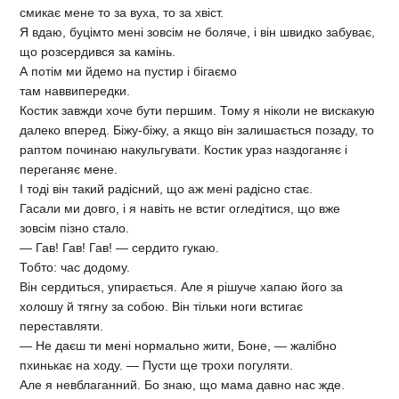
смикає мене то за вуха, то за хвіст.
Я вдаю, буцімто мені зовсім не боляче, і він швидко забуває,
що розсердився за камінь.
А потім ми йдемо на пустир і бігаємо
там наввипередки.
Костик завжди хоче бути першим. Тому я ніколи не вискакую
далеко вперед. Біжу-біжу, а якщо він залишається позаду, то
раптом починаю накульгувати. Костик ураз наздоганяє і
переганяє мене.
І тоді він такий радісний, що аж мені радісно стає.
Гасали ми довго, і я навіть не встиг огледітися, що вже
зовсім пізно стало.
— Гав! Гав! Гав! — сердито гукаю.
Тобто: час додому.
Він сердиться, упирається. Але я рішуче хапаю його за
холошу й тягну за собою. Він тільки ноги встигає
переставляти.
— Не даєш ти мені нормально жити, Боне, — жалібно
пхинькає на ходу. — Пусти ще трохи погуляти.
Але я невблаганний. Бо знаю, що мама давно нас жде.