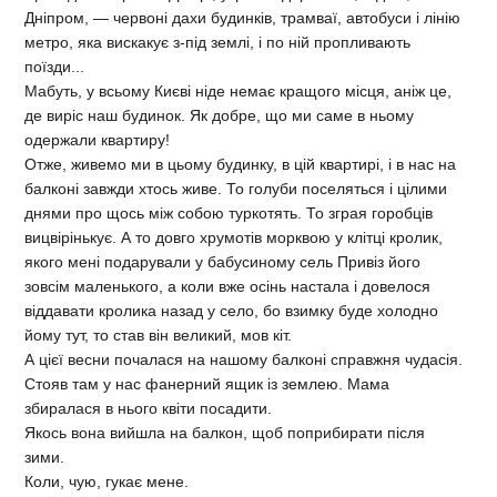
Дніпром, — червоні дахи будинків, трамваї, автобуси і лінію
метро, яка вискакує з-під землі, і по ній пропливають
поїзди...
Мабуть, у всьому Києві ніде немає кращого місця, аніж це,
де виріс наш будинок. Як добре, що ми саме в ньому
одержали квартиру!
Отже, живемо ми в цьому будинку, в цій квартирі, і в нас на
балконі завжди хтось живе. То голуби поселяться і цілими
днями про щось між собою туркотять. То зграя горобців
вицвірінькує. А то довго хрумотів морквою у клітці кролик,
якого мені подарували у бабусиному сель Привіз його
зовсім маленького, а коли вже осінь настала і довелося
віддавати кролика назад у село, бо взимку буде холодно
йому тут, то став він великий, мов кіт.
А цієї весни почалася на нашому балконі справжня чудасія.
Стояв там у нас фанерний ящик із землею. Мама
збиралася в нього квіти посадити.
Якось вона вийшла на балкон, щоб поприбирати після
зими.
Коли, чую, гукає мене.