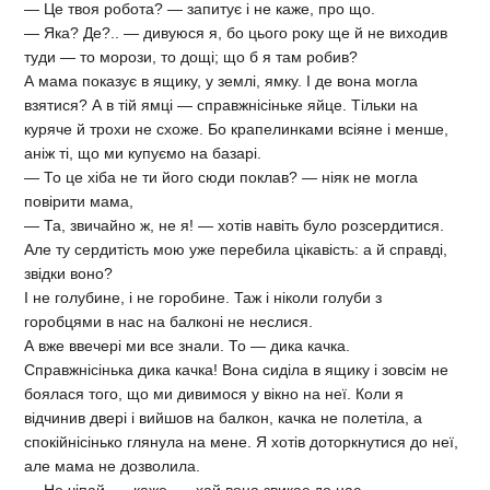
— Це твоя робота? — запитує і не каже, про що.
— Яка? Де?.. — дивуюся я, бо цього року ще й не виходив
туди — то морози, то дощі; що б я там робив?
А мама показує в ящику, у землі, ямку. І де вона могла
взятися? А в тій ямці — справжнісіньке яйце. Тільки на
куряче й трохи не схоже. Бо крапелинками всіяне і менше,
аніж ті, що ми купуємо на базарі.
— То це хіба не ти його сюди поклав? — ніяк не могла
повірити мама,
— Та, звичайно ж, не я! — хотів навіть було розсердитися.
Але ту сердитість мою уже перебила цікавість: а й справді,
звідки воно?
І не голубине, і не горобине. Таж і ніколи голуби з
горобцями в нас на балконі не неслися.
А вже ввечері ми все знали. То — дика качка.
Справжнісінька дика качка! Вона сиділа в ящику і зовсім не
боялася того, що ми дивимося у вікно на неї. Коли я
відчинив двері і вийшов на балкон, качка не полетіла, а
спокійнісінько глянула на мене. Я хотів доторкнутися до неї,
але мама не дозволила.
— Не чіпай, — каже, — хай вона звикає до нас...