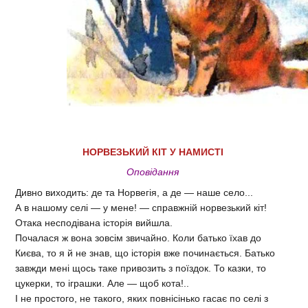
НОРВЕЗЬКИЙ КІТ У НАМИСТІ
Оповідання
Дивно виходить: де та Норвегія, а де — наше село...
А в нашому селі — у мене! — справжній норвезький кіт!
Отака несподівана історія вийшла.
Почалася ж вона зовсім звичайно. Коли батько їхав до
Києва, то я й не знав, що історія вже починається. Батько
завжди мені щось таке привозить з поїздок. То казки, то
цукерки, то іграшки. Але — щоб кота!..
І не простого, не такого, яких повнісінько гасає по селі з