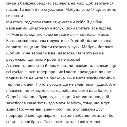
качка з балкона сердито засичала на них, щоб верталися
назад. Та вони її не слухалися. Мабуть, вона їх ще встигне
виховати.
Ми стали годувати каченят крихтами хліба й дрібно
нарізаними шматочками яблук. Вони глитали все підряд.
— Мов із голодного краю вирвалися,— сміялася мама.
Качка дозволяла нам годувати своїх дітей, тільки сичала
сердито, якщо ми брали котресь у руки. Мабуть, боялася,
щоб ми їх не забрали в неї назовсім. Начебто ми не
розуміємо, що такого робити не можна!
А каченята росли та й росли і стали такими голосними, що
всі сусіди знали тепер про них і часто приходили до нас
подивитися на жителів балкона. їхня мати зовсім спокійно
терпіла людей. Ніхто з сусідів ще не знав такої чудасії. А я
пишався: не випадково качка вибрала саме наш балкон.
Онде їх скільки в будинку, є і вище, й нижче за нас, а їй
захотілося саме тут гніздо мати. Мабуть, тому, що я тут
живу. Я ж — не звичайний хлопчик, а справжній друг
природи. Знаю, що звірам і птахам треба допомагати, бо
вони — наші брати. Так я всім і казав. І всі зі мною