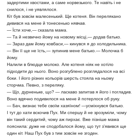
задертими хвостами, а саме норвезького. Те навіть і не
снилося, і не уявлялося.
Кіт був зовсім малесенький. Ще котеня. Він перелякано
дивився на мене й тонесенько нявчав.
— Їсти хоче,— сказала мама.
— Та й незвично йому на новому місці,— додав батько.
— Зараз дам йому ковбаси,— кинувся я до холодильника.
— Він її ще не їсть,— зупинив мене батько.— Молочка б
йому.
Налили в блюдце молоко. Але котеня ніяк не хотіло
підходити до нього. Воно розгублено розглядалося на всі
боки. І його різних кольорів шерсть стояла на ньому
сторчма. Певно, з переляку.
— Що, дурненьке, що? — ласкаво запитав я його і погладив.
Воно вдячно подивилося на мене й потерлося об руку.
— Бач, визнає тебе своїм хазяїном! —усміхнувся батько.
І тут до хати вскочив Пух. Ми спершу й не зрозуміли, чому
він такий сердитий, чому аж пирхає. Вже пізніше мама
пояснила: дуже не сподобалося йому, що тут з'явився ще
один кіт. Наш Пух був з тим зовсім не згоден.