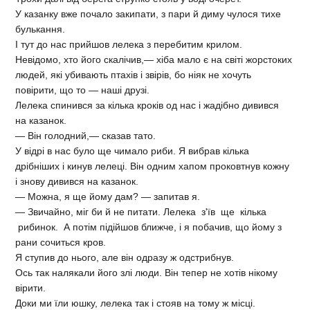
У казанку вже почало закипати, з пари й диму чулося тихе
булькання.
І тут до нас прийшов лелека з перебитим крилом.
Невідомо, хто його скалічив,— хіба мало є на світі жорстоких
людей, які убивають птахів і звірів, бо ніяк не хочуть
повірити, що то — наші друзі.
Лелека спинився за кілька кроків од нас і жадібно дивився
на казанок.
— Він голодний,— сказав тато.
У відрі в нас було ще чимало риби. Я вибрав кілька
дрібніших і кинув лелеці. Він одним хапом проковтнув кожну
і знову дивився на казанок.
— Можна, я ще йому дам? — запитав я.
— Звичайно, міг би й не питати. Лелека з'їв ще кілька
рибинок. А потім підійшов ближче, і я побачив, що йому з
рани сочиться кров.
Я ступив до нього, але він одразу ж одстрибнув.
Ось так налякали його злі люди. Він тепер не хотів нікому
вірити.
Доки ми їли юшку, лелека так і стояв на тому ж місці.