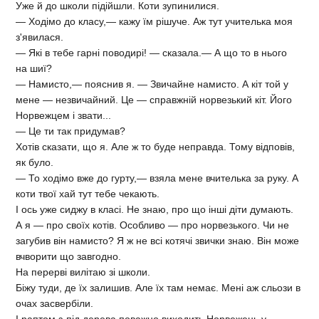
Уже й до школи підійшли. Коти зупинилися.
— Ходімо до класу,— кажу їм рішуче. Аж тут учителька моя
з'явилася.
— Які в тебе гарні поводирі! — сказала.— А що то в нього
на шиї?
— Намисто,— пояснив я. — Звичайне намисто. А кіт той у
мене — незвичайний. Це — справжній норвезький кіт. Його
Норвежцем і звати...
— Це ти так придумав?
Хотів сказати, що я. Але ж то буде неправда. Тому відповів,
як було.
— То ходімо вже до гурту,— взяла мене вчителька за руку. А
коти твої хай тут тебе чекають.
І ось уже сиджу в класі. Не знаю, про що інші діти думають.
А я — про своїх котів. Особливо — про норвезького. Чи не
загубив він намисто? Я ж не всі котячі звички знаю. Він може
вчворити що завгодно.
На перерві вилітаю зі школи.
Біжу туди, де їх залишив. Але їх там немає. Мені аж сльози в
очах засвербіли.