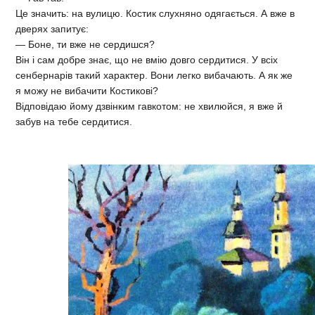
Це значить: на вулицю. Костик слухняно одягається. А вже в
дверях запитує:
— Боне, ти вже не сердишся?
Він і сам добре знає, що не вмію довго сердитися. У всіх
сенбернарів такий характер. Вони легко вибачають. А як же
я можу не вибачити Костикові?
Відповідаю йому дзвінким гавкотом: не хвилюйся, я вже й
забув на тебе сердитися.