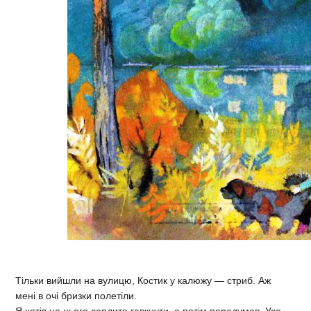
Тільки вийшли на вулицю, Костик у калюжу — стриб. Аж
мені в очі бризки полетіли.
Я хотів на нього сердито гавкнути, а потім передумав. Усе