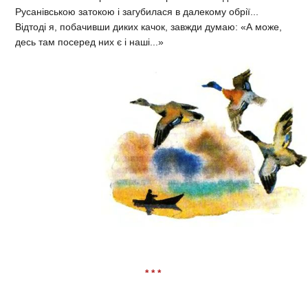
Русанівською затокою і загубилася в далекому обрії...
Відтоді я, побачивши диких качок, завжди думаю: «А може,
десь там посеред них є і наші...»
* * *