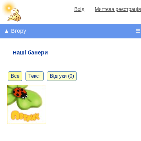
Вхід
Миттєва реєстрація
▲ Вгору
☰
Наші банери
Все
Текст
Відгуки (0)