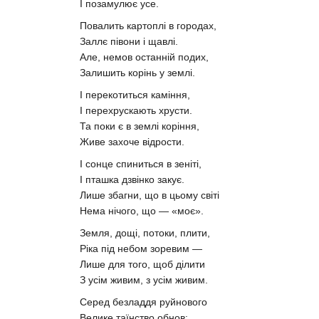
І позамулює усе.
Повалить картоплі в городах,
Заллє півони і щавлі.
Але, немов останній подих,
Залишить корінь у землі.
І перекотиться каміння,
І перехрускають хрусти.
Та поки є в землі коріння,
Живе захоче відрости.
І сонце спиниться в зеніті,
І пташка дзвінко закує.
Лише збагни, що в цьому світі
Нема нічого, що — «моє».
Земля, дощі, потоки, плити,
Ріка під небом зоревим —
Лише для того, щоб ділити
З усім живим, з усім живим.
Серед безладдя руйнового
Велике таїнство обнов: