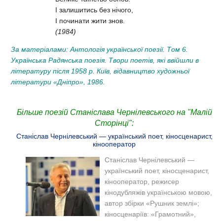
І залишитись без нічого,
І починати жити знов.
(1984)
За матеріалами: Антологія української поезії. Том 6.
Українська Радянська поезія. Твори поетів, які ввійшли в
літературу після 1958 р. Київ, відавництво художньої
літератури «Дніпро», 1986.
Більше поезій Станіслава Чернілевського на "Малій
Сторінці":
Станіслав Чернілевський — український поет, кіносценарист,
кінооператор
Станіслав Чернілевський —
український поет, кіносценарист,
кінооператор, режисер
кінодубляжів українською мовою,
автор збірки «Рушник землі»;
кіносценаріїв: «Грамотний»,