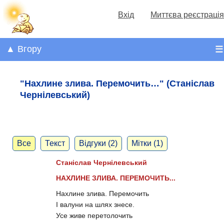
Вхід
Миттєва реєстрація
▲ Вгору
☰
"Нахлине злива. Перемочить…" (Станіслав
Чернілевський)
Все
Текст
Відгуки (2)
Мітки (1)
Станіслав Чернілевський
НАХЛИНЕ ЗЛИВА. ПЕРЕМОЧИТЬ...
Нахлине злива. Перемочить
І валуни на шлях знесе.
Усе живе перетолочить