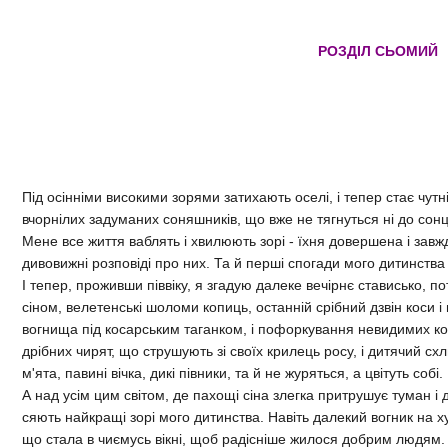
РОЗДIЛ СЬОМИЙ
Пiд осiннiми високими зорями затихають оселi, i тепер стає чут
вчорнiлих задуманих соняшникiв, що вже не тягнуться нi до сонця
Мене все життя ваблять i хвилюють зорi - їхня довершена i завжд
дивовижнi розповiдi про них. Та й першi спогади мого дитинства
I тепер, проживши пiввiку, я згадую далеке вечiрнє стависько, по
сiном, велетенськi шоломи копиць, останнiй срiбний дзвiн коси 
вогнища пiд косарським таганком, i пофоркування невидимих ко
дрiбних чирят, що струшують зi своїх крилець росу, i дитячий схл
м'ята, павинi вiчка, дикi пiвники, та й не журяться, а цвiтуть собi.
А над усiм цим свiтом, де пахощi сiна злегка притрушує туман i 
сяють найкращi зорi мого дитинства. Навiть далекий вогник на ху
що стала в чиємусь вiкнi, щоб радiснiше жилося добрим людям. 