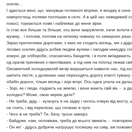
оселю...
I здається менi, що, минувши потемнiлi вiтряки, я входжу в сине 
навпростець полями поспiшаю в село. А в цей час невидимий сон
покосi, торкається повiк i наближає до мене зiрки.
їх стає все бiльше та бiльше, ось вони закружляли, наче золота 
музику... i поплив, поплив на хиткому човнику по химерних рiках 
Зараз притихлими дорогами, з яких не сходить мiсяць, ми з дiду
лiсових оселях дiдусь робив людям вулики i лагодив немудру сi
комунi, де хлiбороби, спасаючись бандитiв, i в поля виїжджають 
од орачiв тринiжник з гвинтiвками, а пiд ним на пiлочцi лежав свя
Оксамитний холоднуватий вечiр ворушиться навколо нас, пiд кол
шипить листя, у долинках нам переходять дорогу клаптi туману - 
обабiч дороги, тiльки мiсяць i зорi вгорi. Ось одна упала на дальн
- Зорi, як i люди, падають на землю, i вони мають свiй вiк, - а д
холодно? Може, свою кирею дати?
- Не треба, дiду, - кульчусь я на задку i чогось очiкую вiд мосту,
не спить, i вiд перелiска, що сповзає в луги.
- Чого ж не треба? Ти, бачу, трохи замерз.
- Байдуже, нам, чоловiкам, треба до всього звикати, - повторюю 
- Он як! - дiдусь добряче натрушує посмiшку на сиву, аж пожовкл