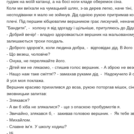
гудзик на моїй катанцi, а на босi ноги кладе оберемок сiна.
Коли ми виїхали на чумацький шлях, з-за дерев легко, наче тiнi
несподiванки я мало не зойкнув. Дiд однiєю рукою притримав кон
плечi. Пiд першим кiбцюватим вершником грає лискучий, неначе
"Бандити", - холону я вiд здогаду i щiльнiше, притуляюсь до Дiд
- Добрий вечiр! - владно здоровкається вершник на мальованому 
залишаються трохи поодаль.
- Доброго здоров'я, коли людина добра, - вiдповiдає дiд. В його г
- Що везеш, чоловiче?
- Онука, не перелякайте його.
- Дiтей ми не лякаємо, - стишив голос вершник. - А зброю не ве
- Нащо нам таке смiття!? - замахав руками дiд. - Надокучило й 
й уся моя поклажа.
Вершник красиво прихилився до воза, рукою поторгав мiшок, сiно
змовницьки запитав:
- Злякався?
- А ви б хiба не злякалися? - ще з опаскою пробурмотiв я.
- Звичайно, злякався б, - закивав головою вершник. - Як тебе з
- Михайлом.
- Славне iм'я. У школу ходиш?
- Нi.