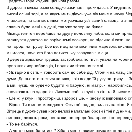
I радiсть i горе ходили цiєї ночi разом.
В дорозi я кiлька разiв солодко засинав i прокидався. У видiнн
високi осiннi зорi, а за якусь мить дiдусь уже вiв мене в науку.
книжками, на шиї метлявся мотузочком ув'язаний олiвець, а з-пiд 
славно було менi на душi, так уже тепер не буває...
Мiсяць ген-ген перейшов на другу половину неба, коли ми приїх
оглянувся довкола на зарiчанськi осокори, на пiдсиненi хати, на
на город, на грушу. Все це, накупане мiсячним маревом, висяю
мiнилося, наче хто його потихеньку зсовував з мiсця.
З дерева зiрвалася грушка, застрибала по гiллi, упала на корене
прив'ялих чорнобривцiв, i подих чи зiтхання землi.
- Як гарно в свiтi, - говорить сам до себе дiд. Стоячи на латцi с
думи. До нього тягнеться коняка, i вiн кладе їй руку на гриву. -
а ми, чуєш, не будемо будити нi бабуню, нi матiр, - наробились
спочивають на здоров'я. Ляжемо собi в клунi на сiнi та й виспим
- Еге ж, у клунi i просторнiш, i здоровiше, - знову ж вiдповiдаю с
- Вiрно. Ти в мене молодчага. Ось тобi рядно, вилазь на сiно. Я
Вiтрець пiдколисував його великi напатланi брови i тiнi пiд ними,
зморшцi лежать роки, нестатки, непереробна праця i непереводн
- То не барiться.
- А чого я маю баритися? Хiба в мене такими внуками поле засi