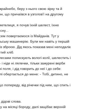
крайнебо, беру з нього свою зiрку та й
, що причаївся в узголов'ї на другому
метелиця, я почув їхнiй шелест, їхню
сну...
сем повертаємося iз Майданiв. Тут у
льську машинерiю. Були ми навiть у першiй
iз зброєю. Дiд якось показав менi неподалiк
тий хлiб.
есами попискують вологi колiї, шелестить i
i нiде нi лялечки, тiльки зажуренi верби
i поля, i дiд говорить до неї i до себе:
алi обертається до мене: - Тобi, дитино, не
 що попереду, вiд рiчечки пiд ним, що спить i
дiдовi слова.
у на мiсяцi бороду, далi защiбає верхнiй