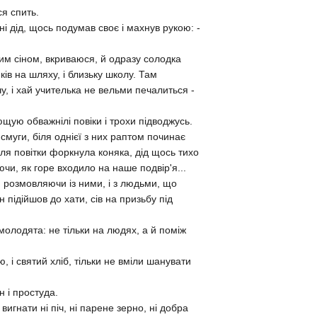
ся спить.
i дiд, щось подумав своє i махнув рукою: -
им сiном, вкриваюся, й одразу солодка
iв на шляху, i близьку школу. Там
чу, i хай учителька не вельми печалиться -
щую обважнiлi повiки i трохи пiдводжусь.
смуги, бiля однiєї з них раптом починає
iля повiтки форкнула коняка, дiд щось тихо
уючи, як горе входило на наше подвiр'я...
, розмовляючи iз ними, i з людьми, що
 пiдiйшов до хати, сiв на призьбу пiд
 молодята: не тiльки на людях, а й помiж
, i святий хлiб, тiльки не вмiли шанувати
н i простуда.
вигнати нi пiч, нi парене зерно, нi добра