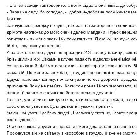
- Еге, ви завжди так говорите, а потiм сiдаєте бiля вiкна, де бабу
- Зараз не сяду, бо холодно, - добряче-добряче посмiхнувся мен
Iди вже.
Заточуючись, входжу в клуню, вилiзаю на засторонок з долинков
дрiмота наближає до моїх очей i далекi Майдани, i трьох вершник
запитають, як мене звати i чи хочу вчитися. Я скажу, що дуже хо
їй-бо, наздожену прогаяне.
А чого ж так довго дiдусь не приходить? Я насилу-насилу розплю
Крiзь щiлини мiж цiвками в клуню падають пiдволохаченi мiсячнi 
сонно дихати й пiдiйматися земля - то крiт кротив свою шапку. Б
сказав їй. Це мене заспокоїло, i я кудись почав летiти, вже не ч
Дiдусь, напоївши коняку, почав снувати чогось двором i городом
приходили йому на пам'ять. Коли сон почав i його зморювати, вiн
вiкном, бiля якого спочивала його невтомна дружина...
Гай-гай, уже й життя минуло їхнє, та й досi мої старi жили, наче
собою вони увесь вiк були делiкатнi, уважнi, привiтнi.
Умiли шанувати i добрих людей, i мовчазну скотину, i святу працю
свого здоров'я.
Отак бiля вiкна дружини i прихопив мого дiда останнiй осiннiй со
Прокинувся вiн на свiтанку з хворобою в грудях, її вже не змогли 