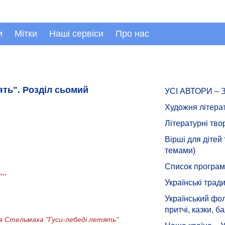
и
Мітки
Наші сервіси
Про нас
ять". Розділ сьомий
УСІ АВТОРИ –
Художня літера
Літературні тво
Вірші для дітей
темами)
Список програмн
..
Українські тради
Український фол
притчі, казки, ба
а Стельмаха "Гуси-лебеді летять"