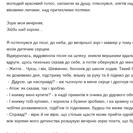
молодий красивий голос, хапаючи за душу, плеснувся, злетiв н
вiковими липами, над притихлими полями:
Зоре моя вечiрняя,
Зiйди над горою...
Я потягнувся до пiснi, до неба, до вечiрньої зорi i завмер у тому 
моїм дитячим серцем.
Вiджурилась, вiддзвенiла пiсня на шляху, зникли вершники вдалин
вдруге, щось тихенько сказав до себе, а потiм обернувся до мен
- Житте... Чуєш, i вiн, Шевченко, босонiж до школи ходив. Такий
як доживемо дня, пiдстрижу тебе, вiзьму за руку та й пiдемо до 
- Дiдусю, це насправдi? - аж тьохнуло в мене серце i дрогнув г
- Атож: як сказав, так i зроблю.
- I книжку менi купите? - в надiї прикипiв я очима до дiдового об
- I книжку тобi купимо, i чорнила з бузини зробимо, i на крамну 
чобiтки розживемося, пiдiб'єм їх пiдковами, будеш iти межи люди 
- Справдi? - вiрю й не вiрю, що стiльки щастя може прийти однi
мiж зорями мого дитинства розшукую вечiрню зорю поета, що буд