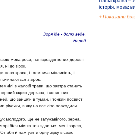
Наша країна – У
історія, мова: в
+ Показати біл
Зоря iде - долю веде.
Народ
нiшою мова роси, напiвроздягнених дерев i
, нi до зiрок.
и нова краса, i таємнича мiнливiсть, i
 починаються з зiрок.
темнiлi в жалобi трави, що завтра стануть
i перший скрип деркача, i соняшник
ней, що зайшли в туман, i тонкий посвист
ип рiчечки, в яку на все лiто повходили
дух молодого, ще не затужавiлого, зерна,
торi бiля мiстка теж здається менi зорею,
От аби й нам узяти одну зiрку в свою