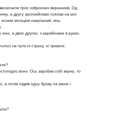
, вискочили троє озброєних вершникiв. Од
яку, а другу заспокiйливо поклав на мої
 ясним мiсяцем накупаний, кiнь.
а.
конi, а двоє других, з карабiнами в руках,
олосi не чути нi страху, нi тривоги.
зете?
остогидло воно. Ось заробив собi зерна, то
, а потiм пiдвiв одну брову на мене i
вати?