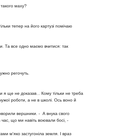
 такого маху?
iльки тепер на його картузi помiчаю
ми. Та все одно маємо вчитися: так
ружно регочуть.
ки я ще не доказав... Кому тiльки не треба
чужої роботи, а не в школi. Ось воно й
аговорили вершники. - А внука свого
 час, що ми навiть воювали босi, -
ми м'яко застугонiла земля. I враз