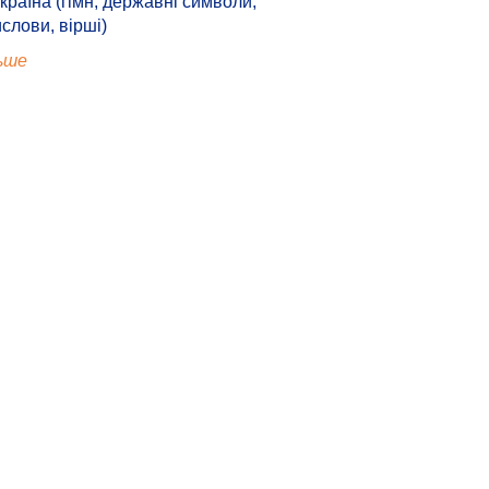
країна (гімн, державні символи,
ислови, вірші)
ьше