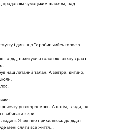
ад прадавнiм чумацьким шляхом, над
смутку i дивi, що їх робив чийсь голос з
i, а дiд, похитуючи головою, зiтхнув раз i
е:
 був наш латаний талан, А завтра, дитино,
школи.
олос.
личчя.
сорочечку розстараємось. А потiм, гляди, на
i вибивати iскри...
й людинi. Я вдячно прихиляюсь до дiда i
е менi сяяти все життя...