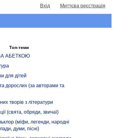
Вхід
Миттєва реєстрація
Топ-теми
 ЗА АБЕТКОЮ
тура
ри для дітей
 та дорослих (за авторами та
их творів з літератури
ції (свята, обряди, звичаї)
ьклор (міфи, легенди, народні
лади, думи, пісні)