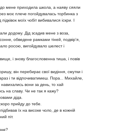
ях до мене приходила школа, а наяву сяяли
 Через моє плече погойдувалась торбинка з
пiдкiвок моїх чобiт вибивалися iскри. I
али додому. Дiд зсадив мене з воза,
 сонне, обведене рамками тiней, подвiр'я,
вало росою, вигойдувало шелест i
вище, i знову благословенна тиша, i повiв
поришу, вiн перебирає свої видiння, смутки i
 Зараз i ти вiдпочиватимеш. Пора... Михайле,
, навихались вони за день, то хай
ось на славу. Чи не так я кажу?
ловами дiда.
 скоро прийду до тебе.
 пiдбивав їх на високе чоло, де в кожнiй
ий пiт.
яне?