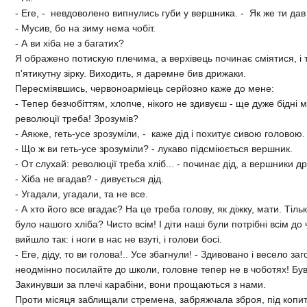
- Еге, - невдоволено випнулись губи у вершника. - Як же ти дав
- Мусив, бо на зиму нема чобiт.
- А ви хiба не з багатих?
Я ображено потискую плечима, а верхiвець починає смiятися, i т
п'ятикутну зiрку. Виходить, я даремне бив дрижаки.
Пересмiявшись, червоноармiець серйозно каже до мене:
- Тепер безчобiттям, хлопче, нiкого не здивуєш - ще дуже бiднi 
революцiї треба! Зрозумiв?
- Аякже, геть-усе зрозумiли, - каже дiд i похитує сивою головою.
- Що ж ви геть-усе зрозумiли? - лукаво пiдсмiюється вершник.
- От слухай: революцiї треба хлiб... - починає дiд, а вершники д
- Хiба не вгадав? - дивується дiд.
- Угадали, угадали, та не все.
- А хто його все вгадає? На це треба голову, як дiжку, мати. Тiль
було нашого хлiба? Чисто всiм! I дiти нашi були потрiбнi всiм до 
вийшло так: i ноги в нас не взутi, i голови босi.
- Еге, дiду, то ви голова!.. Усе збагнули! - Здивовано i весело з
неодмiнно посилайте до школи, головне тепер не в чоботях! Був
Закинувши за плечi карабiни, вони прощаються з нами.
Проти мiсяця заблищали стремена, забряжчала зброя, пiд копита