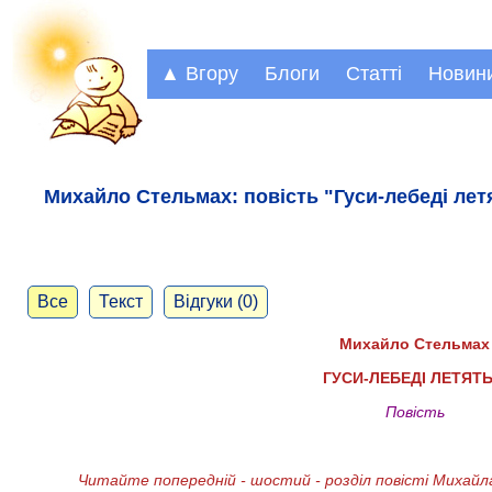
▲ Вгору
Блоги
Статті
Новин
Михайло Стельмах: повість "Гуси-лебеді лет
Все
Текст
Відгуки (0)
Михайло Стельмах
ГУСИ-ЛЕБЕДI ЛЕТЯТЬ.
Повість
Читайте попередній - шостий - розділ повісті Михайл