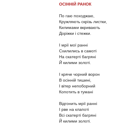
ОСІННІЙ РАНОК
По гаю походжаю,
Кружляють скрізь листки,
Килимами вкривають
Доріжки і стежки.
І мрії мої ранні
Схилились в самоті
На скатерті багряні
Й килими золоті.
І кряче чорний ворон
В осінній тишині,
І вітер непоборний
Копотить в тумані
Відгонить мрії ранні
І рве на клапоті
Всі скатерті багряні
Й килими золоті.