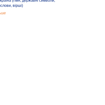
країна (гімн, державні символи,
ислови, вірші)
ьше