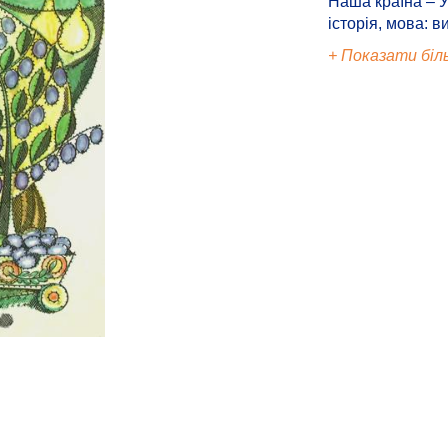
Наша країна – У
історія, мова: в
+ Показати біл