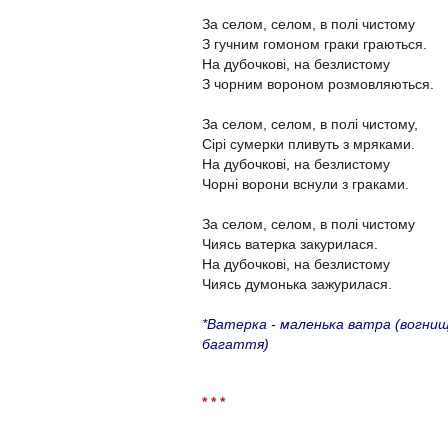
За селом, селом, в полі чистому
З гучним гомоном граки граються.
На дубочкові, на безлистому
З чорним вороном розмовляються.
За селом, селом, в полі чистому,
Сірі сумерки пливуть з мряками.
На дубочкові, на безлистому
Чорні ворони вснули з граками.
За селом, селом, в полі чистому
Чиясь ватерка закурилася.
На дубочкові, на безлистому
Чиясь думонька зажурилася.
*Ватерка - маленька ватра (вогнищ
багаття)
* * *