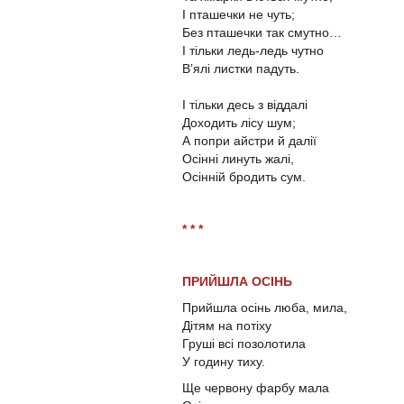
І пташечки не чуть;
Без пташечки так смутно…
І тільки ледь-ледь чутно
В’ялі листки падуть.
І тільки десь з віддалі
Доходить лісу шум;
А попри айстри й далії
Осінні линуть жалі,
Осінній бродить сум.
* * *
ПРИЙШЛА ОСІНЬ
Прийшла осінь люба, мила,
Дітям на потіху
Груші всі позолотила
У годину тиху.
Ще червону фарбу мала