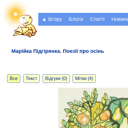
▲ Вгору
Блоги
Статті
Новин
Марійка Підгірянка. Поезії про осінь
Все
Текст
Відгуки (0)
Мітки (4)