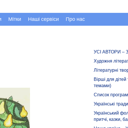
и
Мітки
Наші сервіси
Про нас
УСІ АВТОРИ –
Художня літера
Літературні тво
Вірші для дітей
темами)
Список програмн
Українські тради
Український фол
притчі, казки, ба