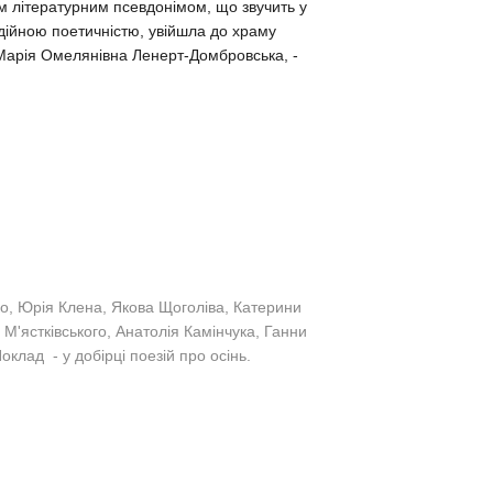
ним літературним псевдонімом, що звучить у
дійною поетичністю, увійшла до храму
 Марія Омелянівна Ленерт-Домбровська, -
нко, Юрія Клена, Якова Щоголіва, Катерини
М'ястківського, Анатолія Камінчука, Ганни
оклад - у добірці поезій про осінь.