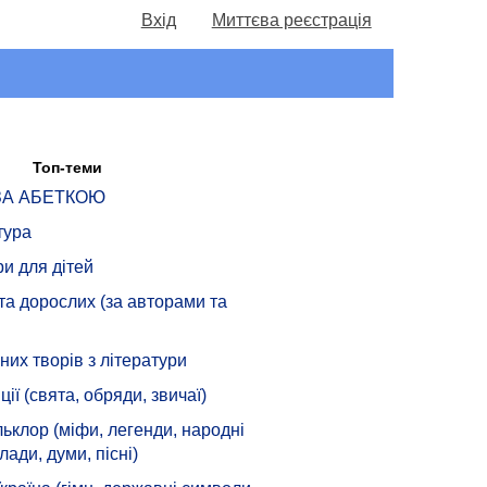
Вхід
Миттєва реєстрація
Топ-теми
 ЗА АБЕТКОЮ
тура
ри для дітей
 та дорослих (за авторами та
их творів з літератури
ції (свята, обряди, звичаї)
ьклор (міфи, легенди, народні
лади, думи, пісні)