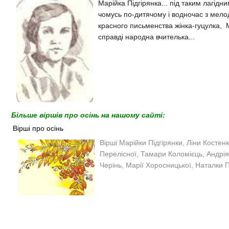
Марійка Підгірянка... під таким лагід
чомусь по-дитячому і водночас з мело
красного письменства жінка-гуцулка,
справді народна вчителька...
Більше віршів про осінь на нашому сайті:
Вірші про осінь
Вірші Марійки Підгірянки, Ліни Косте
Перелісної, Тамари Коломієць, Андрія 
Черінь, Марії Хоросницької, Наталки П