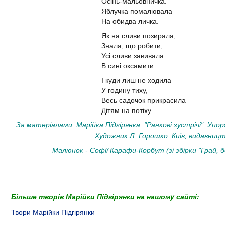
Осінь-мальовничка.
Яблучка помалювала
На обидва личка.
Як на сливи позирала,
Знала, що робити;
Усі сливи завивала
В сині оксамити.
І куди лиш не ходила
У годину тиху,
Весь садочок прикрасила
Дітям на потіху.
За матеріалами: Марійка Підгірянка. "Ранкові зустрічі". Уп
Художник Л. Горошко. Київ, видавницт
Малюнок - Софії Карафи-Корбут (зі збірки "Грай, бд
Більше творів Марійки Підгірянки на нашому сайті:
Твори Марійки Підгірянки