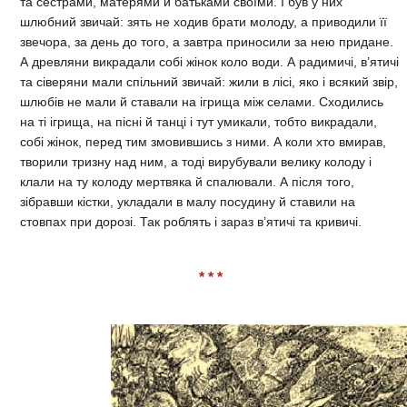
та сестрами, матерями й батьками своїми. І був у них
шлюбний звичай: зять не ходив брати молоду, а приводили її
звечора, за день до того, а завтра приносили за нею придане.
А древляни викрадали собі жінок коло води. А радимичі, в’ятичі
та сіверяни мали спільний звичай: жили в лісі, яко і всякий звір,
шлюбів не мали й ставали на ігрища між селами. Сходились
на ті ігрища, на пісні й танці і тут умикали, тобто викрадали,
собі жінок, перед тим змовившись з ними. А коли хто вмирав,
творили тризну над ним, а тоді вирубували велику колоду і
клали на ту колоду мертвяка й спалювали. А після того,
зібравши кістки, укладали в малу посудину й ставили на
стовпах при дорозі. Так роблять і зараз в’ятичі та кривичі.
* * *