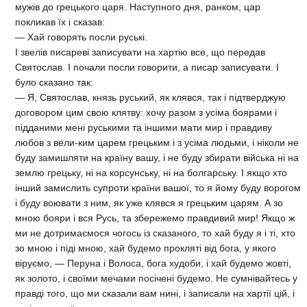
мужів до грецького царя. Наступного дня, ранком, цар
покликав їх і сказав:
— Хай говорять посли руські.
І звелів писареві записувати на хартію все, що передав
Святослав. І почали посли говорити, а писар записувати. І
було сказано так:
— Я, Святослав, князь руський, як клявся, так і підтверджую
договором цим свою клятву: хочу разом з усіма боярами і
підданими мені руськими та іншими мати мир і правдиву
любов з вели-ким царем грецьким і з усіма людьми, і ніколи не
буду замишляти на країну вашу, і не буду збирати війська ні на
землю грецьку, ні на корсунську, ні на болгарську. І якщо хто
інший замислить супроти країни вашої, то я йому буду ворогом
і буду воювати з ним, як уже клявся я грецьким царям. А зо
мною бояри і вся Русь, та збережемо правдивий мир! Якщо ж
ми не дотримаємося чогось із сказаного, то хай буду я і ті, хто
зо мною і піді мною, хай будемо прокляті від бога, у якого
віруємо, — Перуна і Волоса, бога худоби, і хай будемо жовті,
як золото, і своїми мечами посічені будемо. Не сумнівайтесь у
правді того, що ми сказали вам нині, і записали на хартії цій, і