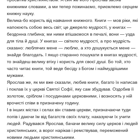
книжними словами, а ми тепер пожинаємо, приємлемо серцем
книжну науку.
Велика-бо користь від навчання книжного. Книги — мов ріки, які
напоюють собою весь світ; це джерело мудрості, у книгах —
бездонна глибина; ми ними втішаємося в печалі, вони — узда
для тіла й душі. У книгах — світило мудрості, а про мудрість
сказано: люблячих мене — люблю, а хто дошукується мене —
знайде благодать. І якщо старанно пошукати в книгах мудрості,
то знайдеш велику втіху і користь для своєї душі. Бо той, хто
часто читає книги, той веде бесіду з Богом і наймудрішими
мужами.
Ярослав же, як ми вже сказали, любив книги, багато їх написав
і поклав їх у церкві Святої Софії, яку сам збудував. Оздобив її
золотом, сріблом і посудинами церковними, і возносять у ній
врочисті співи в призначену годину.
І в інших містах і селах він ставив церкви, призначаючи туди
попів і даючи їм від багатств своїх плату, наказуючи їх учити
людей. Радувався Ярослав, бачачи велику силу церков і людей
християнських, а ворог нарікав і ремствував, переможений
новими людьми християнськими.