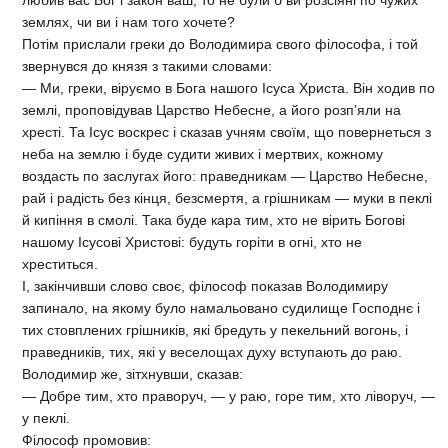
землях, чи ви і нам того хочете?
Потім прислали греки до Володимира свого філософа, і той
звернувся до князя з такими словами:
— Ми, греки, віруємо в Бога нашого Ісуса Христа. Він ходив по
землі, проповідував Царство Небесне, а його розп’яли на
хресті. Та Ісус воскрес і сказав учням своїм, що повернеться з
неба на землю і буде судити живих і мертвих, кожному
воздасть по заслугах його: праведникам — Царство Небесне,
рай і радість без кінця, безсмертя, а грішникам — муки в пеклі
й кипіння в смолі. Така буде кара тим, хто не вірить Богові
нашому Ісусові Христові: будуть горіти в огні, хто не
хреститься.
І, закінчивши слово своє, філософ показав Володимиру
запинало, на якому було намальовано судилище Господнє і
тих стовплених грішників, які бредуть у пекельний вогонь, і
праведників, тих, які у веселощах духу вступають до раю.
Володимир же, зітхнувши, сказав:
— Добре тим, хто праворуч, — у раю, горе тим, хто ліворуч, —
у пеклі.
Філософ промовив: