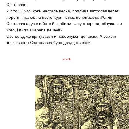
Святослав.
У літо 972-го, коли настала весна, поплив Святослав через
пороги. І напав на нього Куря, князь печенізький. Убили
Святослава, узяли його й зробили чашу з черепа, обкувавши
його, і пили з черепа печеніги.
Свенальд же врятувався й повернувся до Києва. А всіх літ
князювання Святослава було двадцять вісім.
* * *