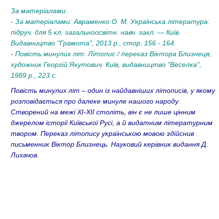
За матеріалами:
- За матеріалами: Авраменко О. М. Українська література:
підруч. для 5 кл. загальноосвітн. навч. закл. — Київ.
Видавництво "Грамота", 2013 р., стор. 156 - 164.
- Повість минулих літ: Літопис / переказ Віктора Близнеця;
художник Георгій Якутович. Київ, видавництво "Веселка",
1989 р., 223 с.
Повість минулих літ – один із найдавніших літописів, у якому
розповідається про далеке минуле нашого народу.
Створений на межі ХІ-ХІІ століть, він є не лише цінним
джерелом історії Київської Русі, а й видатним літературним
твором. Переказ літопису українською мовою здійснив
письменник Віктор Близнець. Науковий керівник видання Д.
Лихачов.