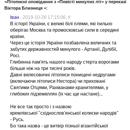
«Літописні оповідання з «Повісті минулих літ» у переказі
Віктора Близнеця »:
Іван
, 2019-10-26 17:15:06,
#
В історії України, є великі білі плями, які пильно
оберігає Москва та промосковські сили в середині
країни.
Через це історія України позбавлена величних та
забутих державностей минулого - Артанії, Дулібії,
Росі.
Глибинна пам'ять нашого народу стерта ворогами
більше ніж на три тисячі років.
Давні велесовичні літописи понищені недругами
(включаючи літописи Нестора) чи приховані
Cвятими Отцями, Рахманами-хранителями, у
глибоких підземеллях (їх час ще настане)...
Не все так просто і з назвою
кремлівської "східнослов'янської колиски народів"
- Русь.
Бо така назва - це витвір пізньої візантійської