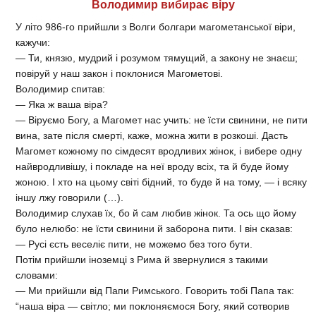
Володимир вибирає віру
У літо 986-го прийшли з Волги болгари магометанської віри,
кажучи:
— Ти, князю, мудрий і розумом тямущий, а закону не знаєш;
повіруй у наш закон і поклонися Магометові.
Володимир спитав:
— Яка ж ваша віра?
— Віруємо Богу, а Магомет нас учить: не їсти свинини, не пити
вина, зате після смерті, каже, можна жити в розкоші. Дасть
Магомет кожному по сімдесят вродливих жінок, і вибере одну
найвродливішу, і покладе на неї вроду всіх, та й буде йому
жоною. І хто на цьому світі бідний, то буде й на тому, — і всяку
іншу лжу говорили (…).
Володимир слухав їх, бо й сам любив жінок. Та ось що йому
було нелюбо: не їсти свинини й заборона пити. І він сказав:
— Русі єсть веселіє пити, не можемо без того бути.
Потім прийшли іноземці з Рима й звернулися з такими
словами:
— Ми прийшли від Папи Римського. Говорить тобі Папа так:
“наша віра — світло; ми поклоняємося Богу, який сотворив