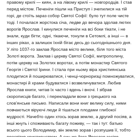
правому крилі — киян, а на лівому крилі — новгородців. І став
перед містом. Печеніги пішли на Приступ і зчепилися на тій
горі, де стоїть зараз собор Святої Софії: було тут поле чисте
тоді. І почалася жорстока січа, ледве до вечора здолав лютих
ворогів Ярослав. І кинулися печеніги на всі боки тікати, і не
знали, куди бігти; одні, тікаючи, тонули в Сетомлі, а інші — в
інших ріках, а залишок їхній бігає десь до сьогоднішнього дня.
У літо 1037-го заклав Ярослав місто велике, біля того міста
Золоті ворота. Заклав і церкву Святої Софії, митрополичу,
потім церкву на Золотих воротах, а потім монастир Святого
Георгія і Святої Ірини. І стала при ньому віра християнська
плодитися й поширюватися, і ченці-чорноризці помножуватися,
монастирі й храми будуватися і возвеличуватися. Любив
Ярослав книги, читав їх часто і вдень і вночі. І зібрав
скорописців багато, і перекладали вони з грецького на
слов’янське письмо. Написали вони книг велику силу, ними
повчаються віруючі люди й тішаться плодами глибокої
мудрості. Начебто один хтось зорав землю, а другий посіяв, а
інші жнуть і споживають багату поживу, — так і тут: батько
всього цього Володимир, він землю зорав і розпушив її, тобто
просвітив християнством. А син же його Ярослав засіяв