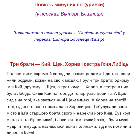
Повість минулих літ (уривки)
(у переказі Віктора Близнеця)
Завантажити текст уривків з "Повісті минулих літ" у
переказі Віктора Близнеця (txt.zip)
Три брати — Кий, Щек, Хорив і сестра їхня Либідь
Поляни жили окремо й володіли своїми родами. І до того вони
жили родами, кожен на своїх місцях. І були три брати: одному
ім’я Кий, другому — Щек, а третьому — Хорив, а сестра в них
була Либідь. Сидів Кий на горі, де тепер узвіз Боричів. А Щек
сидів на горі, яка зветься нині Щекавицею. А Хорив на третій
горі, від нього вона прозвалася Хоревицею. І збудували вони
місто в ім’я старшого брата свого й нарекли його Київ. Був круг
міста ліс та бір великий, і ловився там всякий звір, і були мужі
мудрі й тямущі, а називалися вони полянами, від них поляни й
донині в Києві.