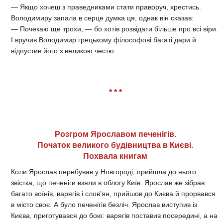
— Якщо хочеш з праведниками стати праворуч, хрестись.
Володимиру запала в серце думка ця, однак він сказав:
— Почекаю ще трохи, — бо хотів розвідати більше про всі віри.
І вручив Володимир грецькому філософові багаті дари й
відпустив його з великою честю.
* * *
Розгром Ярославом печенігів.
Початок великого будівництва в Києві.
Похвала книгам
Коли Ярослав перебував у Новгороді, прийшла до нього
звістка, що печеніги взяли в облогу Київ. Ярослав же зібрав
багато воїнів, варягів і слов’ян, прийшов до Києва й прорвався
в місто своє. А було печенігів безліч. Ярослав виступив із
Києва, приготувався до бою: варягів поставив посередині, а на