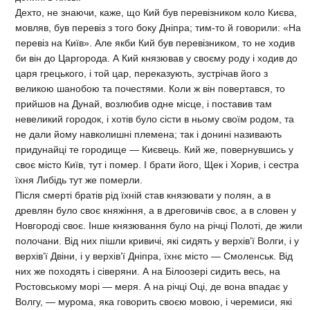
Дехто, не знаючи, каже, що Кий був перевізником коло Києва,
мовляв, був перевіз з того боку Дніпра; тим-то й говорили: «На
перевіз на Київ». Але якби Кий був перевізником, то не ходив
би він до Царгорода. А Кий князював у своєму роду і ходив до
царя грецького, і той цар, переказують, зустрічав його з
великою шанобою та почестями. Коли ж він повертався, то
прийшов на Дунай, возлюбив одне місце, і поставив там
невеликий городок, і хотів було сісти в ньому своїм родом, та
не дали йому навколишні племена; так і донині називають
придунайці те городище — Києвець. Кий же, повернувшись у
своє місто Київ, тут і помер. І брати його, Щек і Хорив, і сестра
їхня Либідь тут же померли.
Після смерті братів рід їхній став князювати у полян, а в
древлян було своє княжіння, а в дреговичів своє, а в словен у
Новгороді своє. Інше князювання було на річці Полоті, де жили
полочани. Від них пішли кривичі, які сидять у верхів’ї Волги, і у
верхів’ї Двіни, і у верхів’ї Дніпра, їхнє місто — Смоленськ. Від
них же походять і сіверяни. А на Білоозері сидить весь, на
Ростовському морі — меря. А на річці Оці, де вона впадає у
Волгу, — мурома, яка говорить своєю мовою, і черемиси, які