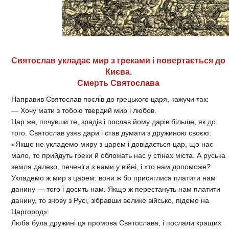
Святослав укладає мир з греками і повертається до
Києва.
Смерть Святослава
Направив Святослав послів до грецького царя, кажучи так:
— Хочу мати з тобою твердий мир і любов.
Цар же, почувши те, зрадів і послав йому дарів більше, як до
того. Святослав узяв дари і став думати з дружиною своєю:
«Якщо не укладемо миру з царем і довідається цар, що нас
мало, то прийдуть греки й обложать нас у стінах міста. А руська
земля далеко, печеніги з нами у війні, і хто нам допоможе?
Укладемо ж мир з царем: вони ж бо присяглися платити нам
данину — того і досить нам. Якщо ж перестануть нам платити
данину, то знову з Русі, зібравши велике військо, підемо на
Царгород».
Люба була дружині ця промова Святослава, і послали кращих