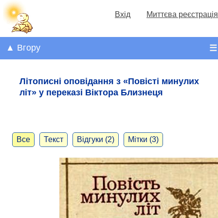
Вхід
Миттєва реєстрація
▲ Вгору
☰
Літописні оповідання з «Повісті минулих
літ» у переказі Віктора Близнеця
Все
Текст
Відгуки (2)
Мітки (3)