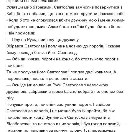
скріпили своїми печатками.
Уклавши мир з греками, Святослав замислив повернутися в
Київ, бо він побачив, що в нього мало дружини. І сказав собі:
«Коли б хто не спокусився вбити дружину мою і мене якими-
небудь хитрощами». Адже багато воїнів було вбито в боях.
І він промовив:
— Піду на Русь, приведу ще дружину.
Зібрався Святослав і поплив на човнах до порогів. І сказав
йому воєвода батька його Свенальд:
— Обійди, князю, пороги на конях, бо стоять коло порогів
печеніги.
Та не послухав його Святослав і поплив далі човнами. А
переяславці послали до печенігів сказати:
— Ось іде мимо вас на Русь Святослав з невеликою
дружиною, забравши в греків багато добра й полонених без
ліку.
Почувши про те, печеніги заступили пороги. І вийшов
Святослав до порогів, і не можна було їх пройти, бо вже
почало нести кригу. Зупинився Святослав зимувати в
Білобережжі, та не стало в них харчів, і був голод великий, —
платили по півгривни за конячу голову. Тут перезимував