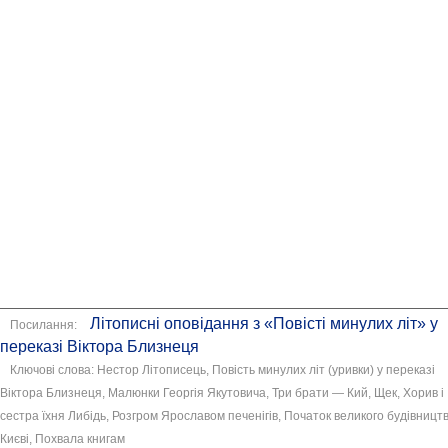
Літописні оповідання з «Повісті минулих літ» у
Посилання:
переказі Віктора Близнеця
Ключові слова: Нестор Літописець, Повість минулих літ (уривки) у переказі
Віктора Близнеця, Малюнки Георгія Якутовича, Три брати — Кий, Щек, Хорив і
сестра їхня Либідь, Розгром Ярославом печенігів, Початок великого будівництв
Києві, Похвала книгам