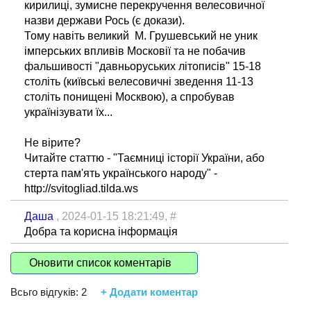
кирилиці, зумисне перекручення велесовичної
назви держави Рось (є докази).
Тому навіть великий М. Грушевський не уник
імперських впливів Московії та не побачив
фальшивості "давньоруських літописів" 15-18
століть (київські велесовичні зведення 11-13
століть понищені Москвою), а спробував
українізувати їх...
Не вірите?
Читайте статтю - "Таємниці історії України, або
стерта пам'ять українського народу" -
http://svitogliad.tilda.ws
Даша
, 2024-01-15 18:21:49,
#
Добра та корисна інформація
Оновити список коментарів
Всьго відгуків:
2
+ Додати коментар