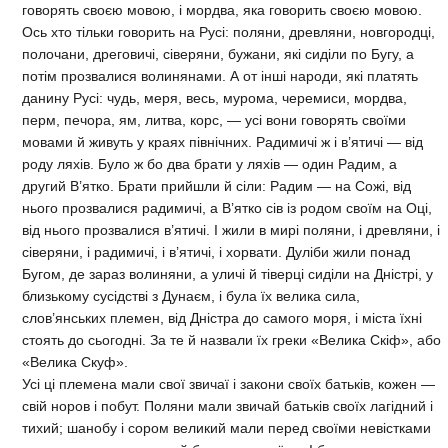
говорять своєю мовою, і мордва, яка говорить своєю мовою.
Ось хто тільки говорить на Русі: поляни, древляни, новгородці,
полочани, дреговичі, сіверяни, бужани, які сиділи по Бугу, а
потім прозвалися волинянами. А от інші народи, які платять
данину Русі: чудь, меря, весь, мурома, черемиси, мордва,
перм, печора, ям, литва, корс, — усі вони говорять своїми
мовами й живуть у краях північних. Радимичі ж і в’ятичі — від
роду ляхів. Було ж бо два брати у ляхів — один Радим, а
другий В’ятко. Брати прийшли й сіли: Радим — на Сожі, від
нього прозвалися радимичі, а В’ятко сів із родом своїм на Оці,
від нього прозвалися в’ятичі. І жили в мирі поляни, і древляни, і
сіверяни, і радимичі, і в’ятичі, і хорвати. Дуліби жили понад
Бугом, де зараз волиняни, а уличі й тіверці сиділи на Дністрі, у
близькому сусідстві з Дунаєм, і була їх велика сила,
слов’янських племен, від Дністра до самого моря, і міста їхні
стоять до сьогодні. За те й назвали їх греки «Велика Скіф», або
«Велика Скуф».
Усі ці племена мали свої звичаї і закони своїх батьків, кожен —
свій норов і побут. Поляни мали звичай батьків своїх лагідний і
тихий; шанобу і сором великий мали перед своїми невістками