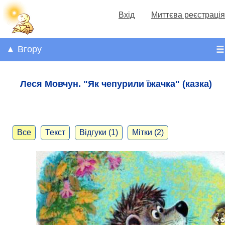
Вхід
Миттєва реєстрація
▲ Вгору
☰
Леся Мовчун. "Як чепурили їжачка" (казка)
Все
Текст
Відгуки (1)
Мітки (2)