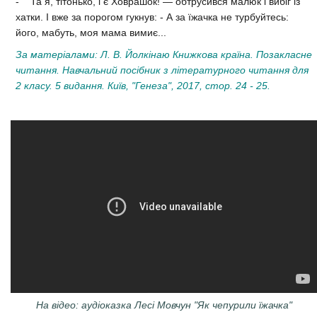
- Та я, тітонько, і є Ховрашок! — обтрусився малюк і вибіг із
хатки. І вже за порогом гукнув: - А за їжачка не турбуйтесь:
його, мабуть, моя мама вимиє...
За матеріалами: Л. В. Йолкінаю Книжкова країна. Позакласне
читання. Навчальний посібник з літературного читання для
2 класу. 5 видання. Київ, "Генеза", 2017, стор. 24 - 25.
На відео: аудіоказка Лесі Мовчун "Як чепурили їжачка"