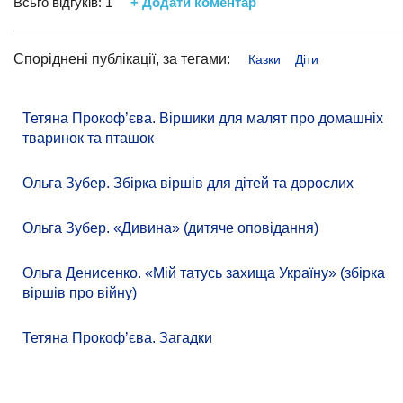
Всьго відгуків:
1
+ Додати коментар
Споріднені публікації, за тегами:
Казки
Діти
Тетяна Прокоф’єва. Віршики для малят про домашніх
тваринок та пташок
Ольга Зубер. Збірка віршів для дітей та дорослих
Ольга Зубер. «Дивина» (дитяче оповідання)
Ольга Денисенко. «Мій татусь захища Україну» (збірка
віршів про війну)
Тетяна Прокоф’єва. Загадки