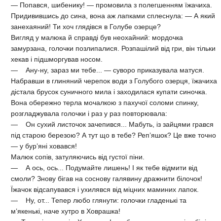
— Попався, шибенику! — промовила з полегшенням їжачиха.
Придивившись до сина, вона аж лапками сплеснула: — А який
занехаяний! Ти хоч глядівся в Голубе озерце?
Вигляд у малюка й справді був неохайний: мордочка
замурзана, голочки позлипалися. Розпашілий від гри, він тільки
хекав і підшморгував носом.
— Ану-ну, зараз ми тебе... — суворо приказувала матуся.
Набравши в глиняний черепок води з Голубого озерця, їжачиха
дістала брусок суничного мила і заходилася купати синочка.
Вона обережно терла мочалкою з пахучої соломи спинку,
розгладжувала голочки і раз у раз повторювала:
— Он сухий листочок зачепився... Мабуть, із зайцями грався
під старою березою? А тут що в тебе? Реп’яшок? Це вже точно
— у бур’яні ховався!
Малюк сопів, затуляючись від густої піни.
— А ось, ось... Подумайте лишень! І як тебе відмити від
смоли? Знову бігав на соснову галявину дражнити білочок!
Їжачок відсапувався і ухилявся від міцних маминих лапок.
— Ну, от... Тепер любо глянути: голочки гладенькі та
м’якенькі, наче хутро в Ховрашка!