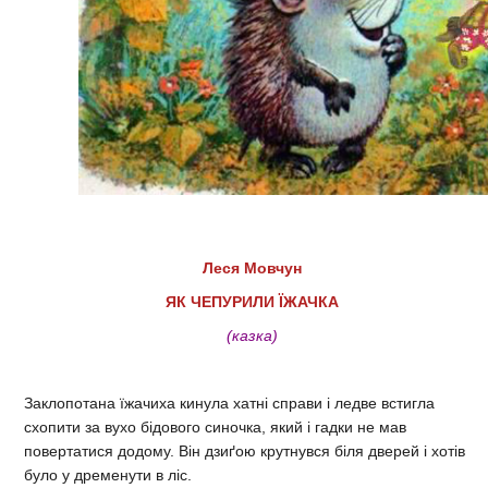
Леся Мовчун
ЯК ЧЕПУРИЛИ ЇЖАЧКА
(казка)
Заклопотана їжачиха кинула хатні справи і ледве встигла
схопити за вухо бідового синочка, який і гадки не мав
повертатися додому. Він дзиґою крутнувся біля дверей і хотів
було у дременути в ліс.