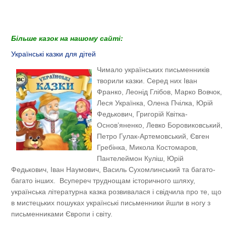
Більше казок на нашому сайті:
Українські казки для дітей
Чимало українських письменників
творили казки. Серед них Іван
Франко, Леонід Глібов, Марко Вовчок,
Леся Українка, Олена Пчілка, Юрій
Федькович, Григорій Квітка-
Основ’яненко, Левко Боровиковський,
Петро Гулак-Артемовський, Євген
Гребінка, Микола Костомаров,
Пантелеймон Куліш, Юрій
Федькович, Іван Наумович, Василь Сухомлинський та багато-
багато інших. Всупереч труднощам історичного шляху,
українська літературна казка розвивалася і свідчила про те, що
в мистецьких пошуках українські письменники йшли в ногу з
письменниками Європи і світу.