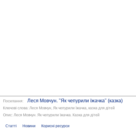
Леся Мовчун. "Як чепурили їжачка" (казка)
Посилання:
Ключові слова: Леся Мовчун, Як чепурили їжачка, казка для дітей
Опис: Леся Мовчун. Як чепурили їжачка. Казка для дітей
Статті
Новини
Корисні ресурси