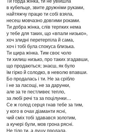
Ти горда жінка, ти не увійшла
в кубельце, звите дружніми руками,
найтяжчу працю ти собі взяла,
несеш мовчазно довгими роками.
Ти добра жінка, слів терпких нема
у тебе для таких, що «впали низько»,
хоч злидні перетерпіла й сама,
хоч і тобі була спокуса близька.
Ти щира жінка. Тим своє чоло
ти хилиш низько, про таких згадавши,
що продаються; знаєш, як було
їм гірко й солодко, в неволю впавши.
Бо продалась і ти. Не за срібло
і не за ласощі, не за дарунки,
але за те пестливеє тепло,
за любі речі та за поцілунки…
Се ж голод серця гнав тебе за тим,
у кого в очах діаманти ясні,
чий сміх тобі здавався золотим,
а кучері були, мов грона рясні.
Не тіло ти, а душу продала,