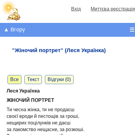
Вхід
Миттєва реєстрація
▲ Вгору
☰
"Жіночий портрет" (Леся Українка)
Все
Текст
Відгуки (0)
Леся Українка
ЖІНОЧИЙ ПОРТРЕТ
Ти чесна жінка, ти не продаєш
своєї вроди й пестощів за гроші,
нещирих поцілунків не даєш
за лакомство нещасне, за розкоші.