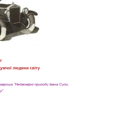
ш
дужчої людини світу
вроша "Неймовірні пригоди Івана Сили,
у"