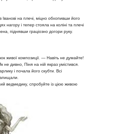
 Іванові на плечі, міцно обхопивши його
х нагору і тепер стояла на коліні та плечі
ена, піднявши граціозно догори руку.
ок живої композиції. — Навіть не думайте!
Як не дивно, Піня на ній якраз умістився.
арлику і почала його скубти. Всі
 запищали.
ий ведмедику, спробуйте із цією живою