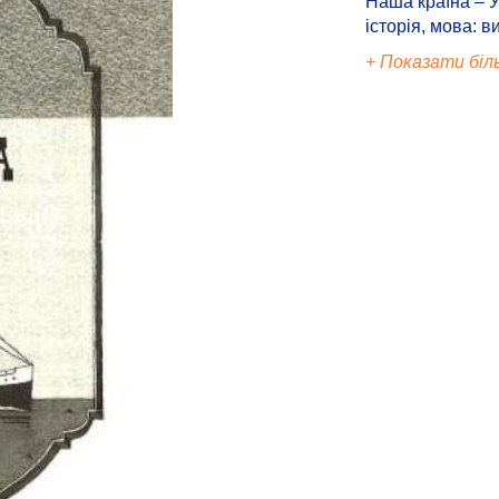
Наша країна – У
історія, мова: в
+ Показати біл