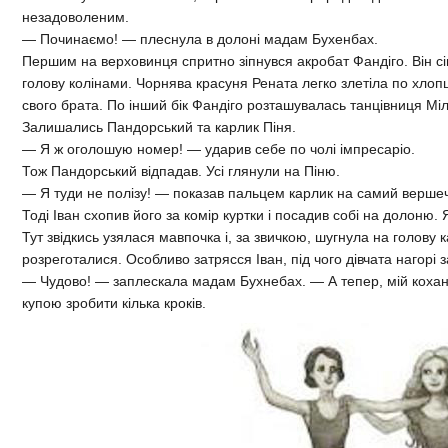
незадоволеним.
— Починаємо! — плеснула в долоні мадам Бухенбах.
Першим на верховинця спритно зіпнувся акробат Фандіго. Він сів
голову колінами. Чорнява красуня Рената легко злетіла по хлопця
свого брата. По інший бік Фандіго розташувалась танцівниця Міл
Залишались Пандорський та карлик Піня.
— Я ж оголошую номер! — ударив себе по чолі імпресаріо.
Тож Пандорський відпадав. Усі глянули на Піню.
— Я туди не полізу! — показав пальцем карлик на самий вершеч
Тоді Іван схопив його за комір куртки і посадив собі на долоню. 
Тут звідкись узялася мавпочка і, за звичкою, шугнула на голову к
розреготалися. Особливо затрясся Іван, під чого дівчата нагорі
— Чудово! — заплескала мадам Бухнебах. — А тепер, мій кохан
купою зробити кілька кроків.