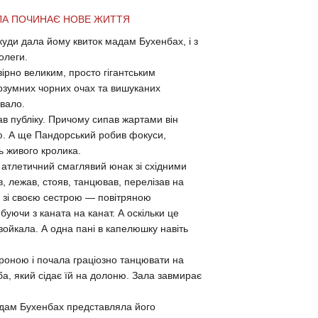
ИЛА ПОЧИНАЄ НОВЕ ЖИТТЯ
куди дала йому квиток мадам Бухенбах, і з
олеги.
ірно великим, просто гігантським
розумних чорних очах та вишуканих
увало.
в публіку. Причому сипав жартами він
ю. А ще Пандорський робив фокуси,
ть живого кролика.
в атлетичний смаглявий юнак зі східними
в, лежав, стояв, танцював, перелізав на
м зі своєю сестрою — повітряною
уючи з каната на канат. А оскільки це
зойкала. А одна пані в капелюшку навіть
ороною і почала граціозно танцювати на
ба, який сідає їй на долоню. Зала завмирає
мадам Бухенбах представляла його