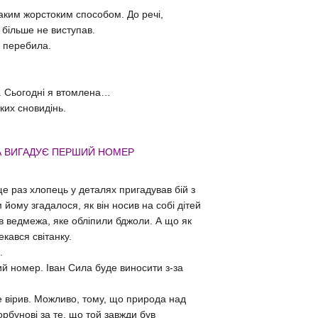
 таким жорстоким способом. До речі,
 більше не виступав.
у перебила.
і. Сьогодні я втомлена…
ких сновидінь.
ЛА ВИГАДУЄ ПЕРШИЙ НОМЕР
ще раз хлопець у деталях пригадував бій з
 йому згадалося, як він носив на собі дітей
ував ведмежа, яке обліпили бджоли. А що як
екався світанку.
.
 номер. Іван Сила буде виносити з-за
е вірив. Можливо, тому, що природа над
рбунові за те, що той завжди був