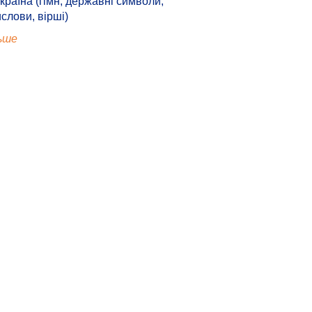
країна (гімн, державні символи,
ислови, вірші)
ьше