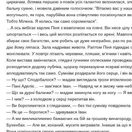
циркачам, білявка першою з-поміж усіх галантно вклонилася, з
бальну сукню, і мовила дзвінким голосочком: "Вітаємо вас у наш
могутнього, як гора, парубійка вона співчутливо посміхнулася в
Тобто Мілена. Я колись так само соромилася".
…А ось вибігає карлик Піня з мавпочкою на плечі. Він несе цілу
шпортається — і весь цей мотлох розлітається по арені. Мавпочк
збирає своє багатство, але робить це дуже незграбно, раз по ра
дає йому ляпаса. Зала надриває животи. Раптом Піня підкидає с
жонглювати. У повітрі літають черевики, пляшки, м’ячики і наві
Коли вистава закінчилася, глядачі гучними оплесками проводжал
розходитися додому публіка, щоразу переказуючи яскраві епізоди
аплодуватимуть так само. Сумніви роздирали його серце, і він 
— Ну що? Сподобалося? — мадам виглядала трохи втомленою
— Пані Аделіє… — зам’явся Іван. — Навряд чи я зможу чим-не
— Що за дурні балачки? — мадам закинула ногу за ногу. — Я в
— І чим? — з холодком у серці перепитав він.
— Ви боротиметеся з глядачами, — без тіні сумніву повідомила
— Як це — боротися? — здивувався Іван.
— А ми викликатимемо бажаючих на бій за грошову винагороду,
Бухенбах. — Але ви, коханий, мусите вигравати. Інакше за що я
Вона усміхнулася своєю неперевершеною усмішкою.