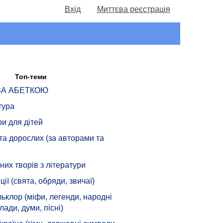
Вхід
Миттєва реєстрація
Топ-теми
 ЗА АБЕТКОЮ
тура
ри для дітей
 та дорослих (за авторами та
их творів з літератури
ції (свята, обряди, звичаї)
ьклор (міфи, легенди, народні
лади, думи, пісні)