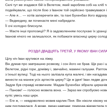
Силі тут же згадався бій із Велетом, який заробляв собі на хліб
подейкували, що після бою з Іваном той серйозно травмувався і
— Але я… — хотів заперечити він, та пані Бухенбах його відраз
— Ведмедику, ви починаєте мені набридати.
Її очі холодно блиснули.
— Маєте інші пропозиції? Я із задоволенням послухаю їх уранц
Іванові нічого не залишалося, як побажати власниці цирку солод
РОЗДІЛ ДВАДЦЯТЬ ТРЕТІЙ, У ЯКОМУ ІВАН СИ
Цілу ніч Іван крутився на ліжку.
Він думав про завтрашню розмову, і сон його не брав. Ще раз і 
Велетом, рідні гори, домівку і, звичайно, мамині галушки. Раптом
з їхньої вулиці. Тоді на нього залізала купа малечі, і він нагад
винести на манеж усіх артистів цирку? Це ж ідея! Іван ледве доч
Задум був справді незвичним. Мадам Бухенбах зібрала циркачів
— Панове! — голосно мовила вона. — Зараз ми спробуємо новий
куліс увесь наш цирк.
— Еге ж, — невдоволено мовив карлик Піня. Він ніколи нікому н
ним поглумилася. А може, якраз навпаки: природа відомстила го