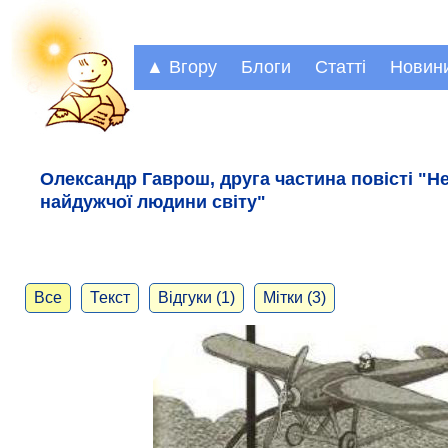
▲ Вгору
Блоги
Статті
Новин
Олександр Гаврош, друга частина повісті "Н
найдужчої людини світу"
Все
Текст
Відгуки (1)
Мітки (3)