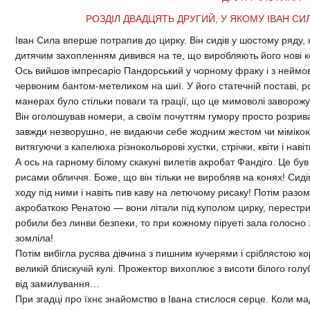
РОЗДІЛ ДВАДЦЯТЬ ДРУГИЙ, У ЯКОМУ ІВАН С
Іван Сила вперше потрапив до цирку. Він сидів у шостому ряду, 
дитячим захопленням дивився на те, що виробляють його нові к
Ось вийшов імпресаріо Пандорський у чорному фраку і з неймов
червоним бантом-метеликом на шиї. У його статечній поставі, 
манерах було стільки поваги та грації, що це мимоволі заворож
Він оголошував номери, а своїм почуттям гумору просто розрива
завжди незворушно, не видаючи себе жодним жестом чи міміко
витягуючи з капелюха різнокольорові хустки, стрічки, квіти і наві
А ось на гарному білому скакуні вилетів акробат Фандіго. Це бу
рисами обличчя. Боже, що він тільки не виробляв на конях! Сиді
ходу під ними і навіть пив каву на летючому рисаку! Потім разо
акробаткою Ренатою — вони літали під куполом цирку, перестриб
робили без линви безпеки, то при кожному піруеті зала голосно 
зомліла!
Потім вибігла русява дівчина з пишним кучерями і сріблястою к
великій блискучій кулі. Прожектор вихоплює з висоти білого голу
від замилування…
При згадці про їхнє знайомство в Івана стислося серце. Коли 