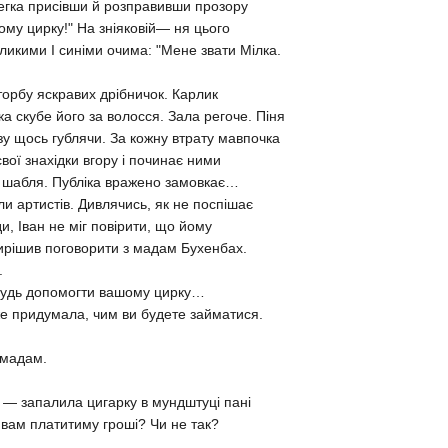
легка присівши й розправивши прозору
ому цирку!" На зніяковій— ня цього
еликими І синіми очима: "Мене звати Мілка.
 торбу яскравих дрібничок. Карлик
а скубе його за волосся. Зала регоче. Піня
зу щось гублячи. За кожну втрату мавпочка
вої знахідки вгору і починає ними
ть шабля. Публіка вражено замовкає…
и артистів. Дивлячись, як не поспішає
, Іван не міг повірити, що йому
вирішив поговорити з мадам Бухенбах.
.
будь допомогти вашому цирку…
же придумала, чим ви будете займатися.
 мадам.
 — запалила цигарку в мундштуці пані
 вам платитиму гроші? Чи не так?