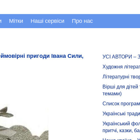
и
Мітки
Наші сервіси
Про нас
еймовірні пригоди Івана Сили,
УСІ АВТОРИ –
Художня літера
Літературні тво
Вірші для дітей
темами)
Список програмн
Українські тради
Український фол
притчі, казки, ба