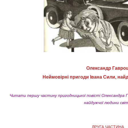
Олександр Гавро
Неймовірні пригоди Івана Сили, най
Читати першу частину пригодницької повісті Олександра Га
найдужчої людини світ
ДРУГА ЧАСТИНА