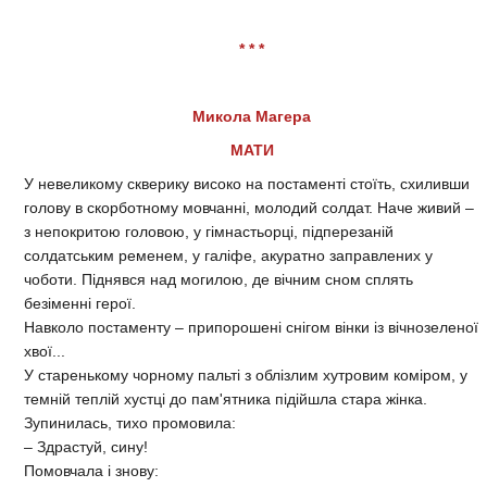
* * *
Микола Магера
МАТИ
У невеликому скверику високо на постаменті стоїть, схиливши
голову в скорботному мовчанні, молодий солдат. Наче живий –
з непокритою головою, у гімнастьорці, підперезаній
солдатським ременем, у галіфе, акуратно заправлених у
чоботи. Піднявся над могилою, де вічним сном сплять
безіменні герої.
Навколо постаменту – припорошені снігом вінки із вічнозеленої
хвої...
У старенькому чорному пальті з облізлим хутровим коміром, у
темній теплій хустці до пам'ятника підійшла стара жінка.
Зупинилась, тихо промовила:
– Здрастуй, сину!
Помовчала і знову: