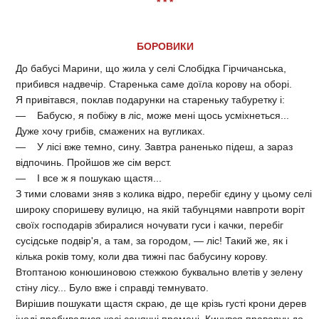
* * *
БОРОВИКИ
До бабусі Марини, що жила у селі Слобідка Гірчичанська,
прибився надвечір. Старенька саме доїла корову на оборі.
Я привітався, поклав подарунки на стареньку табуретку і:
— Бабусю, я побіжу в ліс, може мені щось усміхнеться...
Дуже хочу грибів, смажених на вугликах.
— У лісі вже темно, сину. Завтра раненько підеш, а зараз
відпочинь. Пройшов же сім верст.
— І все ж я пошукаю щастя...
З тими словами зняв з колика відро, перебіг єдину у цьому селі
широку споришеву вулицю, на якій табунцями навпроти воріт
своїх господарів збиралися ночувати гуси і качки, перебіг
сусідське подвір'я, а там, за городом, — ліс! Такий же, як і
кілька років тому, коли два тижні пас бабусину корову.
Втоптаною конюшиновою стежкою буквально влетів у зелену
стіну лісу... Було вже і справді темнувато.
Вирішив пошукати щастя скраю, де ще крізь густі крони дерев
іноді пробивалися косі сонячні промені. Кинувся праворуч до