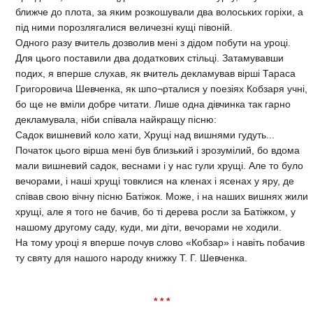
ближче до плота, за яким розкошували два волоських горіхи, а
під ними порозлягалися величезні кущі півоній.
Одного разу вчитель дозволив мені з дідом побути на уроці.
Для цього поставили два додаткових стільці. Затамувавши
подих, я вперше слухав, як вчитель декламував вірші Тараса
Григоровича Шевченка, як шпо¬рталися у поезіях Кобзаря учні,
бо ще не вміли добре читати. Лише одна дівчинка так гарно
декламувала, ніби співала найкращу пісню:
Садок вишневий коло хати, Хрущі над вишнями гудуть...
Початок цього вірша мені був близький і зрозумілий, бо вдома
мали вишневий садок, веснами і у нас гули хрущі. Але то було
вечорами, і наші хрущі товклися на кленах і ясенах у яру, де
співав свою вічну пісню Батіжок. Може, і на наших вишнях жили
хрущі, але я того не бачив, бо ті дерева росли за Батіжком, у
нашому другому саду, куди, ми діти, вечорами не ходили.
На тому уроці я вперше почув слово «Кобзар» і навіть побачив
ту святу для нашого народу книжку Т. Г. Шевченка.
* * *