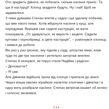
Ото зрадіють дівчата, як побачать, скільки насін­ня приніс. Та
ще й настурції! Хлопці заздрити будуть. Ну і хай! Щоб не
задавалися.
З тими думками Степан влетів у садок і ще здале­ку побачив,
що вже нікого нема. Хотів жбурнути на­сіння у кущі, але
передумав. Вирішив сам садити на­стурцію, як мати
показувала. „От здивуються, як виросте і зацвіте. Садили
купчаки і чорнобривці, а цвіте настурція”, – усміхнувся хлопець
і взявся до роботи.
Він раз у раз тріскою, яку підняв у саду, шпортав ямки, клав
туди по дві-три насінини і ретельно загор­тав землею.
Степан й незчувся, як поруч стала Надійка і ра­дісно:
– Допомогти?
– Я сам.
Але дівчинка відійшла трохи від хлопця і припа­ла до землі.
Через кілька хвилин зграйкою налетіли хлопчики і дівчатка і в
одну мить розібрали насіння. Степан витріпав кашкет об коліно
і голосно засміявся.
* * *