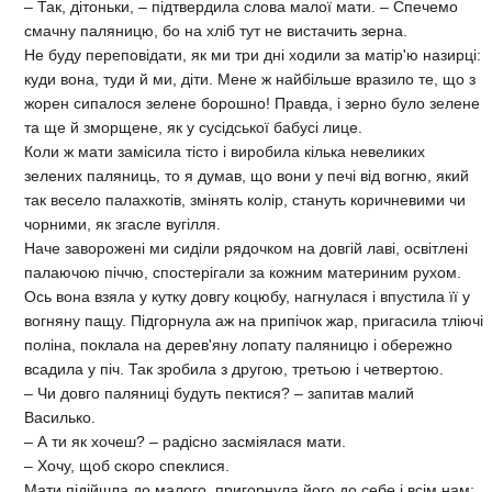
– Так, дітоньки, – підтвердила слова малої мати. – Спечемо
смачну паляницю, бо на хліб тут не вистачить зерна.
Не буду переповідати, як ми три дні ходили за матір'ю назирці:
куди вона, туди й ми, діти. Мене ж найбільше вразило те, що з
жорен сипалося зелене борошно! Правда, і зерно було зелене
та ще й зморщене, як у сусідської бабусі лице.
Коли ж мати замісила тісто і виробила кілька невеликих
зелених паляниць, то я думав, що вони у печі від вогню, який
так весело палахкотів, змінять колір, стануть коричневими чи
чорними, як згасле вугілля.
Наче заворожені ми сиділи рядочком на довгій лаві, освітлені
палаючою піччю, спостерігали за кожним материним рухом.
Ось вона взяла у кутку довгу коцюбу, нагнулася і впустила її у
вогняну пащу. Підгорнула аж на припічок жар, пригасила тліючі
поліна, поклала на дерев'яну лопату паляницю і обережно
всадила у піч. Так зробила з другою, третьою і четвертою.
– Чи довго паляниці будуть пектися? – запитав малий
Василько.
– А ти як хочеш? – радісно засміялася мати.
– Хочу, щоб скоро спеклися.
Мати підійшла до малого, пригорнула його до себе і всім нам: