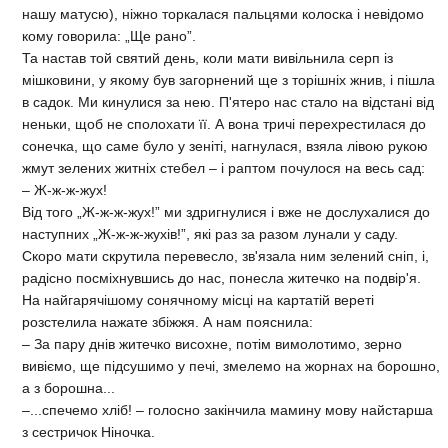
нашу матусю), ніжно торкалася пальцями колоска і невідомо
кому говорила: „Ще рано”.
Та настав той святий день, коли мати вивільнила серп із
мішковини, у якому був загорнений ще з торішніх жнив, і пішла
в садок. Ми кинулися за нею. П'ятеро нас стало на відстані від
неньки, щоб не сполохати її. А вона тричі перехрестилася до
cонечка, що саме було у зеніті, нагнулася, взяла лівою рукою
жмут зелених житніх стебел – і раптом почулося на весь сад:
– Ж-ж-ж-жух!
Від того „Ж-ж-ж-жух!” ми здригнулися і вже не дослухалися до
наступних „Ж-ж-ж-жухів!”, які раз за разом лунали у саду.
Скоро мати скрутила перевесло, зв'язала ним зелений сніп, і,
радісно посміхнувшись до нас, понесла житечко на подвір'я.
На найгарячішому сонячному місці на картатій вереті
розстелила нажате збіжжя. А нам пояснила:
– За пару днів житечко висохне, потім вимолотимо, зерно
вивіємо, ще підсушимо у печі, змелемо на жорнах на борошно,
а з борошна...
–...спечемо хліб! – голосно закінчила мамину мову найстарша
з сестричок Ніночка.