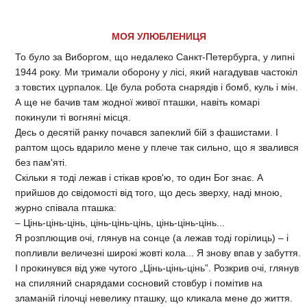
МОЯ УЛЮБЛЕНИЦЯ
То було за Виборгом, що недалеко Санкт-Петербурга, у липні
1944 року. Ми тримали оборону у лісі, який нагадував частокіл
з товстих цурпалок. Це була робота снарядів і бомб, куль і мін.
А ще не бачив там жодної живої пташки, навіть комарі
покинули ті вогняні місця.
Десь о десятій ранку почався запеклий бій з фашистами. І
раптом щось вдарило мене у плече так сильно, що я звалився
без пам'яті.
Скільки я тоді лежав і стікав кров'ю, то один Бог знає. А
прийшов до свідомості від того, що десь зверху, наді мною,
журно співала пташка:
– Цінь-цінь-цінь, цінь-цінь-цінь, цінь-цінь-цінь...
Я розплющив очі, глянув на сонце (а лежав тоді горілиць) – і
попливли величезні широкі жовті кола... Я знову впав у забуття.
І прокинувся від уже чутого „Цінь-цінь-цінь”. Розкрив очі, глянув
на спиляний снарядами сосновий стовбур і помітив на
зламаній гілочці невелику пташку, що кликала мене до життя.