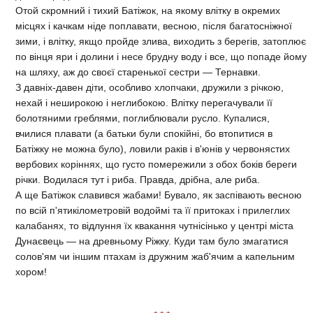
Отой скромний і тихий Батіжок, на якому влітку в окремих
місцях і качкам ніде поплавати, весною, після багатосніжної
зими, і влітку, якщо пройде злива, виходить з берегів, затоплює
по вінця яри і долини і несе брудну воду і все, що попаде йому
на шляху, аж до своєї старенької сестри — Тернавки.
З давніх-давен діти, особливо хлопчаки, дружили з річкою,
нехай і неширокою і неглибокою. Влітку перегачували її
болотяними греблями, поглиблювали русло. Купалися,
вчилися плавати (а батьки були спокійні, бо втопитися в
Батіжку не можна було), ловили раків і в'юнів у червонястих
вербових коріннях, що густо помережили з обох боків береги
річки. Водилася тут і риба. Правда, дрібна, але риба.
А ще Батіжок славився жабами! Бувало, як заспівають весною
по всій п'ятикілометровій водоймі та її притоках і прилеглих
калабанях, то відлуння їх квакання чутнісінько у центрі міста
Дунаєвець — на древньому Ріжку. Куди там було змагатися
солов'ям чи іншим птахам із дружним жаб'ячим а капельним
хором!