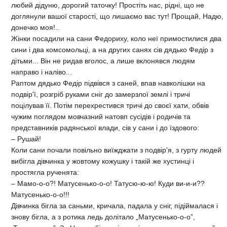
любий дідуню, дорогий таточку! Простіть нас, рідні, що не
доглянули вашої старості, що лишаємо вас тут! Прощай, Надю,
донечко моя!..
Жінки посадили на сани Федориху, коло неї примостилися два
сини і два комсомольці, а на других санях сів дядько Федір з
дітьми... Він не ридав вголос, а лише вклонявся людям
направо і наліво...
Раптом дядько Федір підвівся з саней, впав навколішки на
подвір'ї, розгріб руками сніг до замерзлої землі і тричі
поцілував її. Потім перехрестився тричі до своєї хати, обвів
чужим поглядом мовчазний натовп сусідів і родичів та
представників радянської влади, сів у сани і до їздового:
– Рушай!
Коли сани почали повільно виїжджати з подвір'я, з гурту людей
вибігла дівчинка у жовтому кожушку і такій же хустинці і
простягла рученята:
– Мамо-о-о?! Матусенько-о-о! Татусю-ю-ю! Куди ви-и-и??
Матусенько-о-о!!!
Дівчинка бігла за саньми, кричала, падала у сніг, підіймалася і
знову бігла, а з ротика ледь долітало „Матусенько-о-о”,