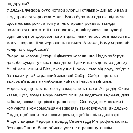
подарунки?
У дядька Федора було чотири хлопці і стільки ж дівчат. З нами
іноді гралася чорноока Надя. Вона була молодшою від мене
щось на два роки, а тому я, як старший роками, завжди
намагався покатати її на санчатах, а влітку якось на вулиці
відігнав од неї здоровенного індика, який чогось розгнівався на
малу і шарпав її за червоне платтячко. А може, йому червоний
колір не сподобався?
Вчора на ковзанці старші дівчатка казали, що Надю заберуть
до себе сусіди, у яких нема дітей. І дівчинка буде їм за доньку.
А найменшенький Вітя, якому ще й року нема від роду, поїде з
батьками у той страшний зимовий Сибір. Сибір – це така
велика в'язниця з глибокими снігами і такими міцними
морозами, що там на льоту замерзають птахи. А ще дід Юхим
казав, що у тому Сибіру багато лісів, де водяться ведмеді, дикі
кабани, вовки і ще різні страшні звірі. Ось туди, комнезами і
комуністи з комсомольцями і звозять таких куркулів, як дядько
Федір, щоб вони там позамерзали, щоб їх поїли дикі звірі.
А ще у дядька Федора є прадід Семен і дід Митрофан, каліка,
без однієї ноги. Вони обидва уже не страшні тутешнім