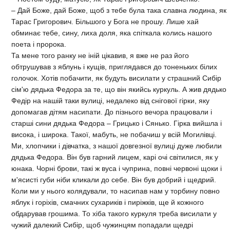
– Дай Боже, дай Боже, щоб з тебе була така славна людина, як
Тарас Григорович. Більшого у Бога не прошу. Лише хай
обминає тебе, сину, лиха доля, яка спіткала колись нашого
поета і пророка.
Та мене того ранку не іній цікавив, я вже не раз його
обтрушував з яблунь і кущів, приглядався до тоненьких білих
голочок. Хотів побачити, як будуть висилати у страшний Сибір
cім'ю дядька Федора за те, що він якийсь куркуль. А жив дядько
Федір на нашій таки вулиці, недалеко від снігової гірки, яку
допомагав дітям насипати. До пізнього вечора працювали і
старші сини дядька Федора – Грицько і Сянько. Гірка вийшла і
висока, і широка. Такої, мабуть, не побачиш у всій Могилівці.
Ми, хлопчики і дівчатка, з нашої довгезної вулиці дуже любили
дядька Федора. Він був гарний лицем, карі очі світилися, як у
юнака. Чорні брови, такі ж вуса і чуприна, повні червоні щоки і
м'ясисті губи ніби кликали до себе. Він був добрий і щедрий.
Коли ми у нього колядували, то насипав нам у торбину повно
яблук і горіхів, смачних сухариків і пиріжків, ще й кожного
обдарував грошима. То хіба такого куркуля треба висилати у
чужий далекий Сибір, щоб чужинцям попадали щедрі