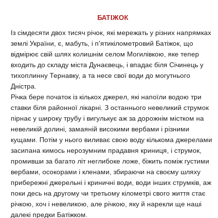
БАТІЖОК
Із сімдесяти двох тисяч річок, які мережать у різних напрямках
землі України, є, мабуть, і п'ятикілометровий Батіжок, що
відмірює свій шлях колишнім селом Могилівкою, яке тепер
входить до складу міста Дунаєвець, і впадає біля Січинець у
тихоплинну Тернавку, а та несе свої води до могутнього
Дністра.
Річка бере початок із кількох джерел, які напоїли водою три
ставки біля районної лікарні. З останнього невеликий струмок
пірнає у широку трубу і вигулькує аж за дорожнім містком на
невеликій долині, замаяній високими вербами і різними
кущами. Потім у нього виливає свою воду кількома джерелами
засипана кимось нерозумним прадавня криниця, і струмок,
промивши за багато літ неглибоке ложе, біжить поміж густими
вербами, осокорами і кленами, збираючи на своєму шляху
прибережні джерельні і криничні води, води інших струмків, аж
поки десь на другому чи третьому кілометрі свого життя стає
річкою, хоч і невеликою, але річкою, яку й нарекли ще наші
далекі предки Батіжком.