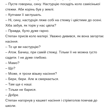
– Пусте говориш, сину. Настурцію посадіть коло самісінької
стежки. Аби корінь був у землі.
– Купчаки її заглушать.
– Ні, сину, настурція ляже собі на стежку і цвіс­тиме до осені.
Хіба забув, як торік у нас цвіла?
– Правда, було дуже гарно.
Степан присів коло матері. Уважно дивився, як вона загортає
насіння.
– То це ви настурцію?
– Атож. Бачиш, при самій стежці. Тільки її не можна густо
садити. І не дуже глибоко.
– Мамо?
– Що?
– Може, я трохи візьму насіння?
– Бери, бери. Але ж смеркається.
– Там ще є наші.
– Тільки не барися.
– Добре.
Степан нагорнув у кашкет насіння і стрімголов помчав до
школи.