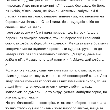
глікозиди. А ще пили вітамінні чаї (правда, без цукру, бо його,
як і хліба, м'яса і сала, не бачили місяцями, забули, які ті
лакітки навіть на смак), заварені вишневими, малиновими чи
березовими гілками... Отак і жили, бо з трудоднів хліба не
спечеш і чаю не звариш.
І хоч всю весну ми їли і пили природні делікатеси (а ще у
березні, як пригріло сонечко, точили березовий і кленовий
соки), та хліба, хлібця, ой, як хотілося! Менші за мене братики і
сестрички могли годинами простягати худенькі рученята до
матері і вже без сліз безугавно скиглити: „Матусю, да-а-а-й
хлібц-я-я!”, „Мамцю-ю-ю, дай папи-и-и!”, „Мамо, дай хліба-а-
а!”.
Коли жито у нашому саду між сливами почало цвісти, то ми
цілими днями винюхували той ніжний неповторний запах. А як
вітер злегка колихав колосками і з них туманився пилок, то ми
ладні були підтримувати руками кожну стеблину, кожен
колосочок, бо думали, що то витрушується майбутнє зерно, на
яке так довго чекали.
Не раз благоговійно спостерігали, як мати обережно нагинала
житню стеблину (між сливами жито виросло високе, вище за