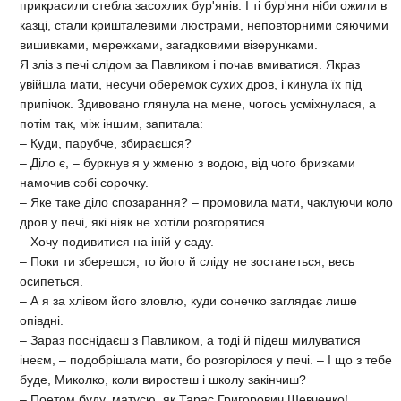
прикрасили стебла засохлих бур'янів. І ті бур'яни ніби ожили в
казці, стали кришталевими люстрами, неповторними сяючими
вишивками, мережками, загадковими візерунками.
Я зліз з печі слідом за Павликом і почав вмиватися. Якраз
увійшла мати, несучи оберемок сухих дров, і кинула їх під
припічок. Здивовано глянула на мене, чогось усміхнулася, а
потім так, між іншим, запитала:
– Куди, парубче, збираєшся?
– Діло є, – буркнув я у жменю з водою, від чого бризками
намочив собі сорочку.
– Яке таке діло спозарання? – промовила мати, чаклуючи коло
дров у печі, які ніяк не хотіли розгорятися.
– Хочу подивитися на іній у саду.
– Поки ти зберешся, то його й сліду не зостанеться, весь
осипеться.
– А я за хлівом його зловлю, куди сонечко заглядає лише
опівдні.
– Зараз поснідаєш з Павликом, а тоді й підеш милуватися
інеєм, – подобрішала мати, бо розгорілося у печі. – І що з тебе
буде, Миколко, коли виростеш і школу закінчиш?
– Поетом буду, матусю, як Тарас Григорович Шевченко!