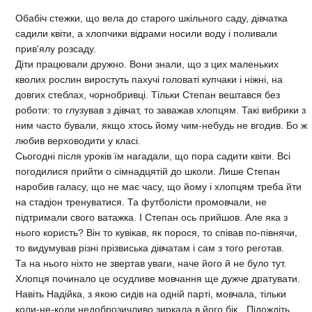
Обабіч стежки, що вела до старого шкільного саду, дівчатка
садили квіти, а хлопчики відрами носили воду і поливали
прив'ялу розсаду.
Діти працювали дружно. Вони знали, що з цих маленьких
кволих рослин виростуть пахучі головаті купчаки і ніжні, на
довгих стеблах, чорнобривці. Тіль­ки Степан вештався без
роботи: то глузував з дівчат, то заважав хлопцям. Такі вибрики з
ним часто бували, якщо хтось йому чим-небудь не вгодив. Бо ж
любив верховодити у класі.
Сьогодні після уроків їм нагадали, що пора са­дити квіти. Всі
погодилися прийти о сімнадцятій до школи. Лише Степан
наробив галасу, що не має часу, що йому і хлопцям треба йти
на стадіон тренуватися. Та футболісти промовчали, не
підтримали свого ва­тажка. І Степан ось прийшов. Але яка з
нього користь? Він то кувікав, як порося, то співав по-півнячи,
то видумував різні прізвиська дівчатам і сам з того рего­тав.
Та на нього ніхто не звертав уваги, наче його й не було тут.
Хлопця починало це осудливе мовчання ще дужче дратувати.
Навіть Надійка, з якою сидів на од­ній парті, мовчала, тільки
коли-не-коли недоброзичливо зиркала в його бік. „Підождіть,