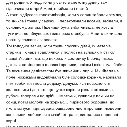
для родини. У неділю чи у свято в спекотну днину там
відпочивали старі й малі, приймали і гостей.
А коли відбулася колективізація, коли у селян забрали землю,
то зникла і трава у садках. Її перекопували восени, засівали, в
основному, житом. Пшениця була вибагливіша, не хотіла
тулитися до яблуневих і вишневих стовбурів. А жито виживало
навіть у сливових зарослях.
Тої голодної весни, коли трупи спухлих дітей, їх матерів,
стариків і юнаків траплялися у полях і на вулицях міст і сіл
нашої України, ми, що поховали сестричку Вірочку, якось
дотягли до кінського щавлю і кропиви, пшінки і квіток кульбаби.
Та весняним делікатесом був звичайний пирій. Ми бігали на
поле, ножиками видовбували біле солодке коріння, набивали
ним торбинки і несли додому. Додумалися новоспечені
колгоспники і до того, що цупке коріння різали ножами чи
рубали топорами на дрібні шматочки, сушили у печі чи на
сонці, потім мололи на жорнах. З пирійового борошна, до
якого матуся підмішувала ошпарене листя кропиви, люцерни,
конюшини, лободи чи звичайної трави, випікалися порепані
коржі.
Не знали тоді, що досхочу споживаємо вітаміни, різні цукри і