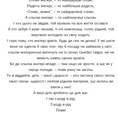
Радість матері, – то найбільша радість,
Слово „мама”, – то найдорожче слово,
А сльози матері, – то найпекучіші сльози.
І хто цього не звідав, той калікою на все життя остався.
А хто забув ті руки ласкаві, ті очі невсипущі, голос рідний, той
мертвою колодою по світу ходить.
І горе тому, хто матері зрікся, будь це син чи дочка! У які шати
вони не одягли б своє тіло, яку б посаду не займали у світі,
сльози материнські випечуть на їх чолах ганебні тавра, які не
змиють навіть своєю кров'ю.
Бо де сльоза матері впаде, – там ніщо не зросте, а ще як у
серце попаде, – повік рану не загоїш.
То ж віддайте, діти, – малі і дорослі, – хоч частину свого тепла,
своєї ласки, щирості і любові рідним матерям, що колись ви
взяли у них!
А ваші діти зроблять це для вас.
І так з роду в рід,
З роду в рід.
Повік!