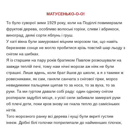
МАТУСЕНЬКО-О-О!
То було суворої зими 1929 року, коли на Поділлі повимерзали
фруктові дерева, особливо волоські горіхи, сливи і абрикоси,
виноград, деякі сорти яблунь і груш.
У хаті вікна були замуровані міцним морозом так, що навіть
березневе сонце не могло пробитися крізь товстий шар льоду з
снігом на шибках.
Я із старшим на пару років братиком Павлом розкошували на
завжди теплій печі, тому нам нічні морози аж ніяк не були
страшні. Лише вдень, коли брат йшов до школи, а я з такими ж
ровесниками, як сам, ганяли санчата з снігової гірки, мороз
невидимими пальцями щипав то за носа, то за вуха, то за
руки. Та ми гуртом давали собі раду: один одному снігом
розтирали задубілі місця, з усієї сили забивали замерзлі руки
об плечі доти, поки кров знову не гнала тепло до самісіньких
нігтів.
Того морозного ранку всі дерева і кущі були вкриті густим
інеєм. Дрібні білі голочки поприлипали до найменших гілочок,