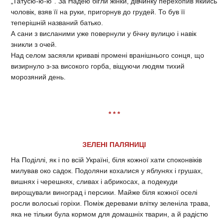
„Татусю-ю-ю”. За Надею бігли жінки, дівчинку перехопив якийсь
чоловік, взяв її на руки, пригорнув до грудей. То був її
теперішній названий батько.
А сани з висланими уже повернули у бічну вулицю і навік
зникли з очей.
Над селом засяяли криваві промені вранішнього сонця, що
визирнуло з-за високого горба, віщуючи людям тихий
морозяний день.
* * *
ЗЕЛЕНІ ПАЛЯНИЦІ
На Поділлі, як і по всій Україні, біля кожної хати споконвіків
милував око садок. Подоляни кохалися у яблунях і грушах,
вишнях і черешнях, сливах і абрикосах, а подекуди
вирощували виноград і персики. Майже біля кожної оселі
росли волоські горіхи. Поміж деревами влітку зеленіла трава,
яка не тільки була кормом для домашніх тварин, а й радістю