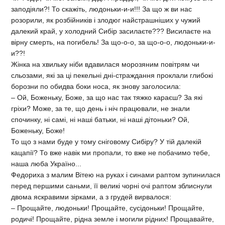
заподіяли?! То скажіть, людоньки-и-и!!! За що ж ви нас
розорили, як розбійників і злодюг найстрашніших у чужий
далекий край, у холодний Сибір засилаєте??? Висилаєте на
вірну смерть, на погибель! За що-о-о, за що-о-о, людоньки-и-
и??!
Жінка на хвильку ніби вдавилася морозяним повітрям чи
сльозами, які за ці пекельні дні-страждання проклали глибокі
борозни по обидва боки носа, як знову заголосила:
– Ой, Боженьку, Боже, за що нас так тяжко караєш? За які
гріхи? Може, за те, що день і ніч працювали, не знали
спочинку, ні самі, ні наші батьки, ні наші дітоньки? Ой,
Боженьку, Боже!
То що з нами буде у тому сніговому Сибіру? У тій далекій
кацапії? То вже навік ми пропали, то вже не побачимо тебе,
наша люба Україно...
Федориха з малим Вітею на руках і синами раптом зупинилася
перед першими саньми, її великі чорні очі раптом зблиснули
двома яскравими зірками, а з грудей вирвалося:
– Прощайте, людоньки! Прощайте, сусідоньки! Прощайте,
родичі! Прощайте, рідна земле і могили рідних! Прощавайте,