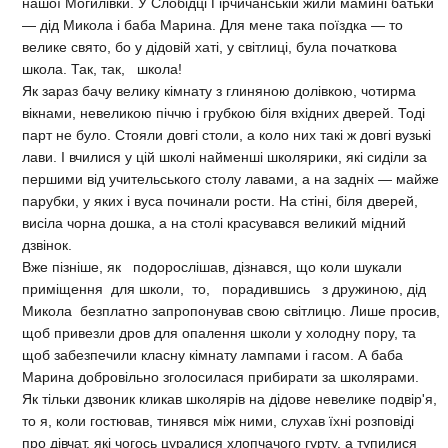
нашої Могилівки. У Слобідці Гірчичанській жили мамині батьки
— дід Микола і баба Марина. Для мене така поїздка — то
велике свято, бо у дідовій хаті, у світлиці, була початкова
школа. Так, так, школа!
Як зараз бачу велику кімнату з глиняною долівкою, чотирма
вікнами, невеликою піччю і грубкою біля вхідних дверей. Тоді
парт не було. Стояли довгі столи, а коло них такі ж довгі вузькі
лави. І вчилися у цій школі найменші школярики, які сиділи за
першими від учительського столу лавами, а на задніх — майже
парубки, у яких і вуса починали рости. На стіні, біля дверей,
висіла чорна дошка, а на столі красувався великий мідний
дзвінок.
Вже пізніше, як подорослішав, дізнався, що коли шукали
приміщення для школи, то, порадившись з дружиною, дід
Микола безплатно запропонував свою світлицю. Лише просив,
щоб привезли дров для опалення школи у холодну пору, та
щоб забезпечили класну кімнату лампами і гасом. А баба
Марина добровільно зголосилася прибирати за школярами.
Як тільки дзвоник кликав школярів на дідове невелике подвір'я,
то я, коли гостював, тинявся між ними, слухав їхні розповіді
про дівчат, які чогось цуралися хлопчачого гурту, а тупилися