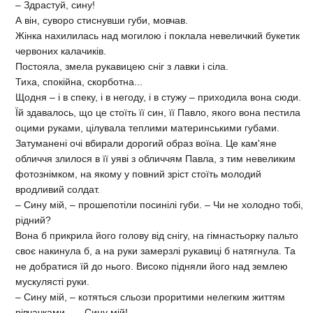
– Здрастуй, сину!
А він, суворо стиснувши губи, мовчав.
Жінка нахилилась над могилою і поклала невеличкий букетик
червоних калачиків.
Постояла, змела рукавицею сніг з лавки і сіла.
Тиха, спокійна, скорботна...
Щодня – і в спеку, і в негоду, і в стужу – приходила вона сюди.
Їй здавалось, що це стоїть її син, її Павло, якого вона пестила
оцими руками, цілувала теплими материнськими губами.
Затуманені очі вбирали дорогий образ воїна. Це кам'яне
обличчя злилося в її уяві з обличчям Павла, з тим невеликим
фотознімком, на якому у повний зріст стоїть молодий
вродливий солдат.
– Сину мій, – прошепотіли посинілі губи. – Чи не холодно тобі,
рідний?
Вона б прикрила його голову від снігу, на гімнастьорку пальто
своє накинула б, а на руки замерзлі рукавиці б натягнула. Та
не добратися їй до нього. Високо підняли його над землею
мускулясті руки.
– Сину мій, – котяться сльози проритими нелегким життям
рівчачками... – Сину мій!..