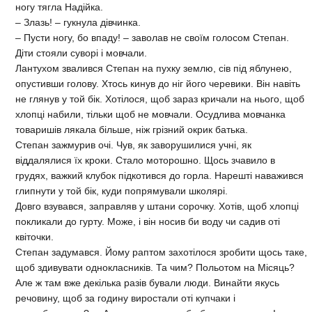
ногу тягла Надійка.
– Злазь! – гукнула дівчинка.
– Пусти ногу, бо впаду! – заволав не своїм голо­сом Степан.
Діти стояли суворі і мовчали.
Лантухом звалився Степан на пухку землю, сів під яблунею,
опустивши голову. Хтось кинув до ніг його черевики. Він навіть
не глянув у той бік. Хотілося, щоб зараз кричали на нього, щоб
хлопці набили, тільки щоб не мовчали. Осудлива мовчанка
товаришів лякала біль­ше, ніж грізний окрик батька.
Степан зажмурив очі. Чув, як заворушилися учні, як
віддалялися їх кроки. Стало моторошно. Щось зча­вило в
грудях, важкий клубок підкотився до горла. Нарешті наважився
глипнути у той бік, куди попря­мували школярі.
Довго взувався, заправляв у штани сорочку. Хо­тів, щоб хлопці
покликали до гурту. Може, і він носив би воду чи садив оті
квіточки.
Степан задумався. Йому раптом захотілося зроби­ти щось таке,
щоб здивувати однокласників. Та чим? Польотом на Місяць?
Але ж там вже декілька разів бували люди. Винайти якусь
речовину, щоб за годину виростали оті купчаки і