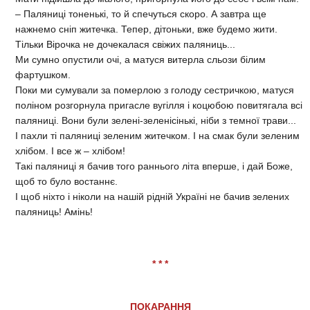
– Паляниці тоненькі, то й спечуться скоро. А завтра ще
нажнемо сніп житечка. Тепер, дітоньки, вже будемо жити.
Тільки Вірочка не дочекалася свіжих паляниць...
Ми сумно опустили очі, а матуся витерла сльози білим
фартушком.
Поки ми сумували за померлою з голоду сестричкою, матуся
поліном розгорнула пригасле вугілля і коцюбою повитягала всі
паляниці. Вони були зелені-зеленісінькі, ніби з темної трави...
І пахли ті паляниці зеленим житечком. І на смак були зеленим
хлібом. І все ж – хлібом!
Такі паляниці я бачив того раннього літа вперше, і дай Боже,
щоб то було востаннє.
І щоб ніхто і ніколи на нашій рідній Україні не бачив зелених
паляниць! Амінь!
* * *
ПОКАРАННЯ