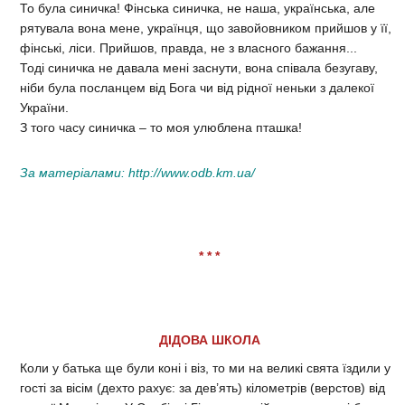
То була синичка! Фінська синичка, не наша, українська, але
рятувала вона мене, українця, що завойовником прийшов у її,
фінські, ліси. Прийшов, правда, не з власного бажання...
Тоді синичка не давала мені заснути, вона співала безугаву,
ніби була посланцем від Бога чи від рідної неньки з далекої
України.
З того часу синичка – то моя улюблена пташка!
За матеріалами:
http://www.odb.km.ua/
* * *
ДІДОВА ШКОЛА
Коли у батька ще були коні і віз, то ми на великі свята їздили у
гості за вісім (дехто рахує: за дев’ять) кілометрів (верстов) від