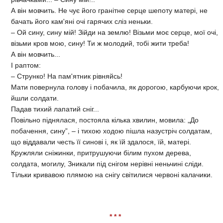
А він мовчить. Не чує його гранітне серце шепоту матері, не
бачать його кам'яні очі гарячих сліз неньки.
– Ой сину, сину мій! Зійди на землю! Візьми моє серце, мої очі,
візьми кров мою, сину! Ти ж молодий, тобі жити треба!
А він мовчить...
І раптом:
– Струнко! На пам'ятник рівняйсь!
Мати повернула голову і побачила, як дорогою, карбуючи крок,
йшли солдати.
Падав тихий лапатий сніг...
Повільно піднялася, постояла кілька хвилин, мовила: „До
побачення, сину”, – і тихою ходою пішла назустріч солдатам,
що віддавали честь її синові і, як їй здалося, їй, матері.
Кружляли сніжинки, притрушуючи білим пухом дерева,
солдата, могилу, Зникали під снігом нерівні неньчині сліди.
Тільки кривавою плямою на снігу світилися червоні калачики.
* * *