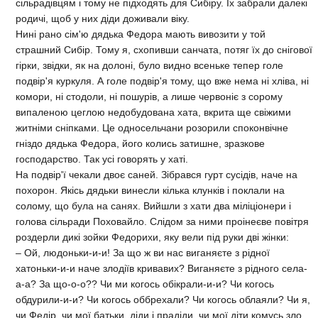
сільрадівцям і тому не підходять для Сибіру. Їх забрали далекі
родичі, щоб у них діди доживали віку.
Нині рано сім'ю дядька Федора мають вивозити у той
страшний Сибір. Тому я, схопивши санчата, потяг їх до снігової
гірки, звідки, як на долоні, було видно всеньке тепер голе
подвір'я куркуля. А голе подвір'я тому, що вже нема ні хліва, ні
комори, ні стодоли, ні пошурів, а лише червоніє з сорому
випаленою цеглою недобудована хата, вкрита ще свіжими
житніми сніпками. Це односельчани розорили споконвічне
гніздо дядька Федора, його колись затишне, зразкове
господарство. Так усі говорять у хаті.
На подвір'ї чекали двоє саней. Зібрався гурт сусідів, наче на
похорон. Якісь дядьки винесли кілька клунків і поклали на
солому, що була на санях. Вийшли з хати два міліціонери і
голова сільради Поховайло. Слідом за ними проінеєве повітря
роздерли дикі зойки Федорихи, яку вели під руки дві жінки:
– Ой, людоньки-и-и! За що ж ви нас виганяєте з рідної
хатоньки-и-и наче злодіїв кривавих? Виганяєте з рідного села-
а-а? За що-о-о?? Чи ми когось обікрали-и-и? Чи когось
обдурили-и-и? Чи когось оббрехали? Чи когось облаяли? Чи я,
чи Федір, чи мої батьки, діди і прадіди, чи мої діти комусь зло