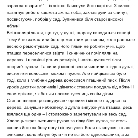
зараз заговори­те!” – із злістю блиснули його карі очі. З силою
натяг­нув рябого кашкета аж на лоба, заклав руки за спину і,
посвистуючи, побрів у сад. Зупинився біля старої високої
яблуні.
Всі школярі знали, що тут, у дуплі, щороку виводяться синиці.
Тому й не замастили його цементним розчином, коли ранньою
весною ремонтували сад. Чого тільки не робили учні, щоб
пташки переселилися звід­ти: і синичники почіпляли на
деревах, і шпаківні різ­них розмірів, і навіть дуплисті гілки
поприв'язували. Та синиці кожної весни чистили гніздо в дуплі,
висте­ляли волоссям, мохом і пухом. Але найцікавіше було
тоді, коли з глибини дерева доносився пташиний писк. Після
уроків десятки хлопчиків і дівчаток ставали поодаль від яблуні і
спостерігали, як батьки носили гусениць своїм дітям.
Степан швидко розшнурував черевики і кішкою подерся на
дерево. Зачувши небезпеку, з дупла випурх­нула пташка, десь
взялася ще одна – і стривожено зарепетували на весь сад.
Хлопець якраз вчепився ру­кою за гілку біля дупла, як хтось
схопив його за босу ногу і сіпнув униз. Коли оглянувся, то аж
злякався: коло яблуні були чи не всі його однокласники, а за