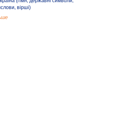
країна (гімн, державні символи,
ислови, вірші)
ьше