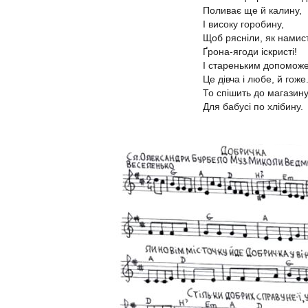
Поливає ще й калину,
І високу горобину,
Щоб рясніли, як намис
Ґрона-ягоди іскристі!
І стареньким допомож
Це дівча і любе, й гоже
То спішить до магазин
Для бабусі по хлібину.