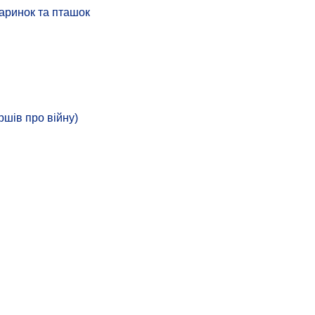
аринок та пташок
ршів про війну)