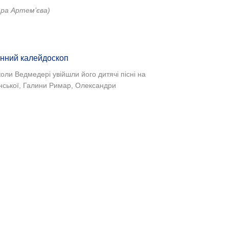
ра Артем’єва)
енний калейдоскоп
коли Ведмедері увійшли його дитячі пісні на
нської, Галини Римар, Олександри