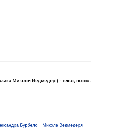
ика Миколи Ведмедері) - текст, ноти»:
ександра Бурбело
Микола Ведмедеря