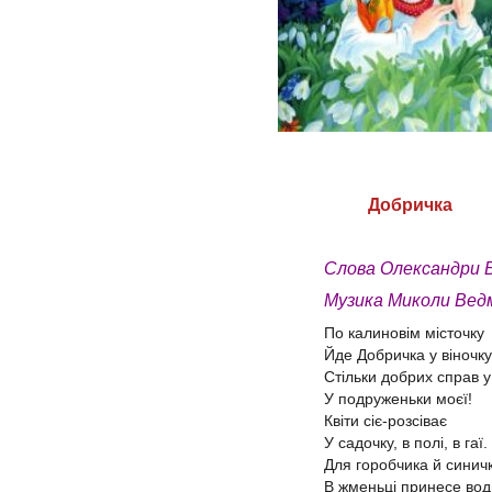
Добричка
Слова Олександри 
Музика Миколи Вед
По калиновім місточку
Йде Добричка у віночку
Стільки добрих справ у
У подруженьки моєї!
Квіти сіє-розсіває
У садочку, в полі, в гаї.
Для горобчика й синич
В жменьці принесе вод