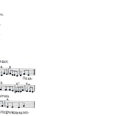
то,
е
.
у