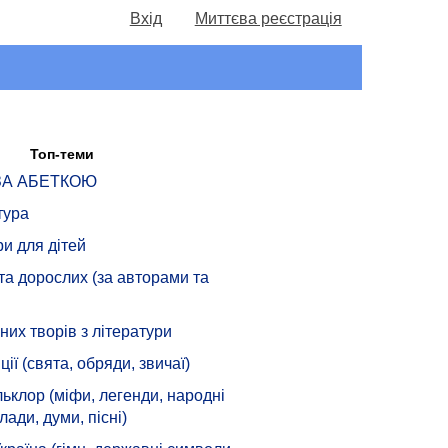
Вхід
Миттєва реєстрація
Топ-теми
 ЗА АБЕТКОЮ
тура
ри для дітей
 та дорослих (за авторами та
их творів з літератури
ції (свята, обряди, звичаї)
ьклор (міфи, легенди, народні
лади, думи, пісні)