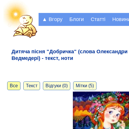
▲ Вгору
Блоги
Статті
Новин
Дитяча пісня "Добричка" (слова Олександри
Ведмедері) - текст, ноти
Все
Текст
Відгуки (0)
Мітки (5)