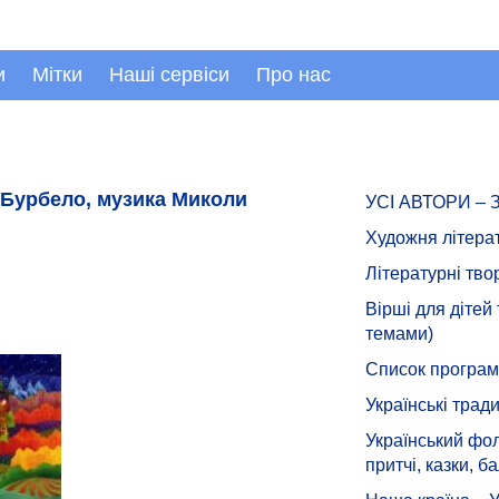
и
Мітки
Наші сервіси
Про нас
 Бурбело, музика Миколи
УСІ АВТОРИ –
Художня літера
Літературні тво
Вірші для дітей
темами)
Список програмн
Українські тради
Український фол
притчі, казки, ба