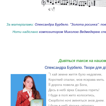
За матеріалами:
Олександра Бурбело. "Золота росинка": поезія
Ноти надіслано
композитором Миколою Ведмедерею спеці
Дивіться також на нашом
Олександра Бурбело. Твори для ді
"
І хай земне життя було недовгим,
Короткий спалах, мов яскрава мить.
ЇЇ дорога повела до Бога,
Десь в небі зірка Сашина горить!
І буде в полі жито колоситись,
Скорботні ночі зміняться знов днем.
І буде в небі зірочка світитись,