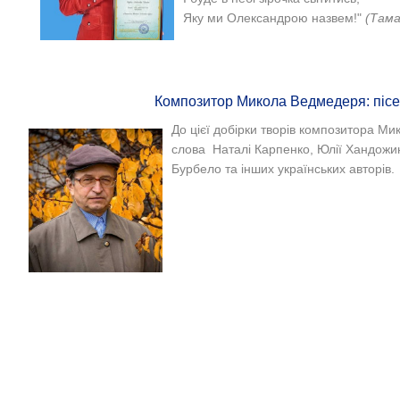
Яку ми Олександрою назвем!"
(Тама
Композитор Микола Ведмедеря: піс
До цієї добірки творів композитора Ми
слова Наталі Карпенко, Юлії Хандожи
Бурбело та інших українських авторів.