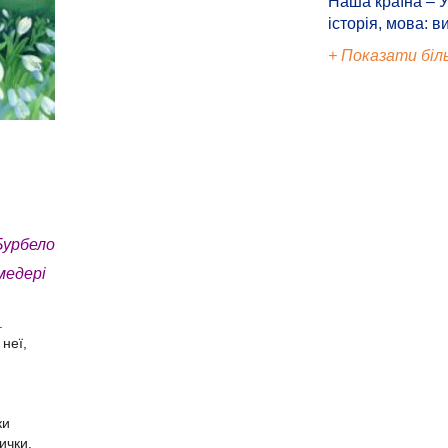
Наша країна – У
історія, мова: в
+ Показати біл
Бурбело
медері
.
 неї,
ки
ички.