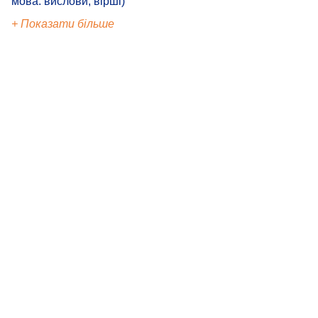
мова: вислови, вірші)
+ Показати більше