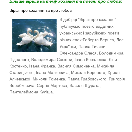
Більше віршів на тему кохання та поезій про любов:
Вірші про кохання та про любов
В добірці "Вірші про кохання"
публікуємо поезію видатних
українських і зарубіжних поетів
різних епох:
Роберта Бернса, Лесі
Українки, Павла Тичини,
Олександра Олеся, Володимира
Підпалого, Володимира Сосюри, Івана Коваленка, Ліни
Костенко, Івана Франка, Василя Симоненка, Михайла
Старицького, Івана Малковича, Миколи Вороного, Христі
Алчевської, Миколи Томенка, Павла Грабовського, Григорія
Воробкевича, Сергія Мартоса, Василя Щурата,
Пантелеймона Куліша.