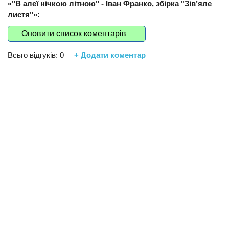
«"В алеї нічкою літною" - Іван Франко, збірка "Зів’яле
листя"»:
Оновити список коментарів
Всьго відгуків:
0
+ Додати коментар