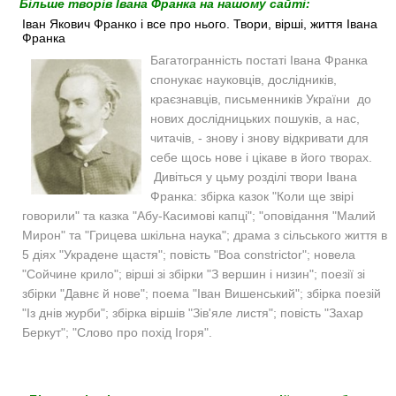
Більше творів Івана Франка на нашому сайті:
Іван Якович Франко і все про нього. Твори, вірші, життя Івана
Франка
Багатогранність постаті Івана Франка
спонукає науковців, дослідників,
краєзнавців, письменників України до
нових дослідницьких пошуків, а нас,
читачів, - знову і знову відкривати для
себе щось нове і цікаве в його творах.
Дивіться у цьму розділі твори Івана
Франка: збірка казок "Коли ще звірі
говорили" та казка "Абу-Касимові капці"; "оповідання "Малий
Мирон" та "Грицева шкільна наука"; драма з сільського життя в
5 діях "Украдене щастя"; повість "Boa constrictor"; новела
"Сойчине крило"; вірші зі збірки "З вершин і низин"; поезії зі
збірки "Давнє й нове"; поема "Іван Вишенський"; збірка поезій
"Із днів журби"; збірка віршів "Зів'яле листя"; повість "Захар
Беркут"; "Слово про похід Ігоря".