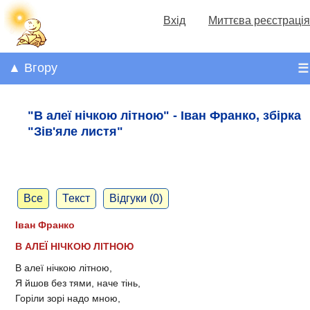
Вхід
Миттєва реєстрація
▲ Вгору
☰
"В алеї нічкою літною" - Іван Франко, збірка
"Зів'яле листя"
Все
Текст
Відгуки (0)
Іван Франко
В АЛЕЇ НІЧКОЮ ЛІТНОЮ
В алеї нічкою літною,
Я йшов без тями, наче тінь,
Горіли зорі надо мною,