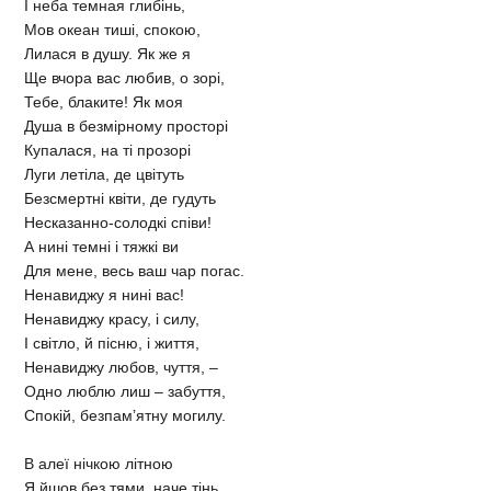
І неба темная глибінь,
Мов океан тиші, спокою,
Лилася в душу. Як же я
Ще вчора вас любив, о зорі,
Тебе, блаките! Як моя
Душа в безмірному просторі
Купалася, на ті прозорі
Луги летіла, де цвітуть
Безсмертні квіти, де гудуть
Несказанно-солодкі співи!
А нині темні і тяжкі ви
Для мене, весь ваш чар погас.
Ненавиджу я нині вас!
Ненавиджу красу, і силу,
І світло, й пісню, і життя,
Ненавиджу любов, чуття, –
Одно люблю лиш – забуття,
Спокій, безпам’ятну могилу.
В алеї нічкою літною
Я йшов без тями, наче тінь.