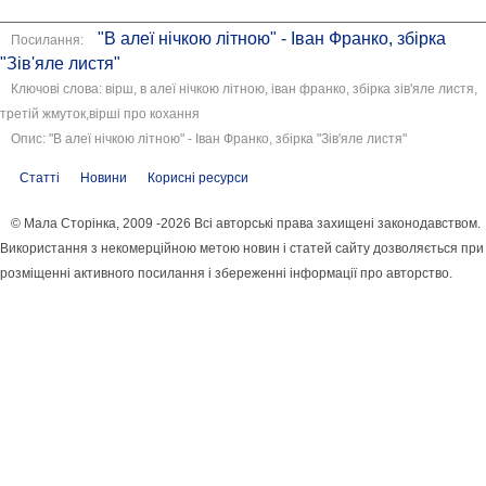
"В алеї нічкою літною" - Іван Франко, збірка
Посилання:
"Зів'яле листя"
Ключові слова: вірш, в алеї нічкою літною, іван франко, збірка зів'яле листя,
третій жмуток,вірші про кохання
Опис: "В алеї нічкою літною" - Іван Франко, збірка "Зів'яле листя"
Статті
Новини
Корисні ресурси
© Мала Сторінка, 2009 -2026 Всі авторські права захищені законодавством.
Використання з некомерційною метою новин і статей сайту дозволяється при
розміщенні активного посилання і збереженні інформації про авторство.