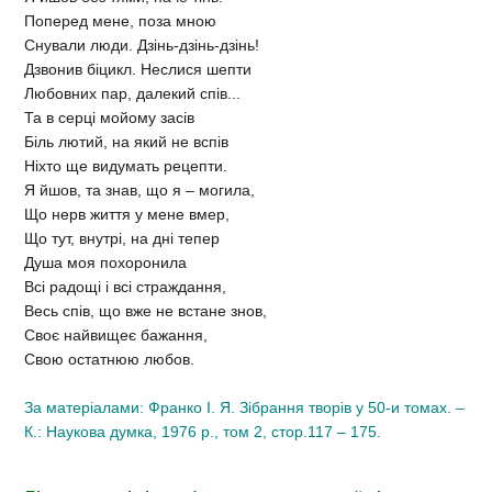
Поперед мене, поза мною
Снували люди. Дзінь-дзінь-дзінь!
Дзвонив біцикл. Неслися шепти
Любовних пар, далекий спів...
Та в серці мойому засів
Біль лютий, на який не вспів
Ніхто ще видумать рецепти.
Я йшов, та знав, що я – могила,
Що нерв життя у мене вмер,
Що тут, внутрі, на дні тепер
Душа моя похоронила
Всі радощі і всі страждання,
Весь спів, що вже не встане знов,
Своє найвищеє бажання,
Свою остатнюю любов.
За матеріалами: Франко І. Я. Зібрання творів у 50-и томах. –
К.: Наукова думка, 1976 р., том 2, стор.117 – 175.