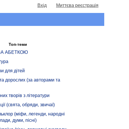
Вхід
Миттєва реєстрація
Топ-теми
 ЗА АБЕТКОЮ
тура
ри для дітей
 та дорослих (за авторами та
их творів з літератури
ції (свята, обряди, звичаї)
ьклор (міфи, легенди, народні
лади, думи, пісні)