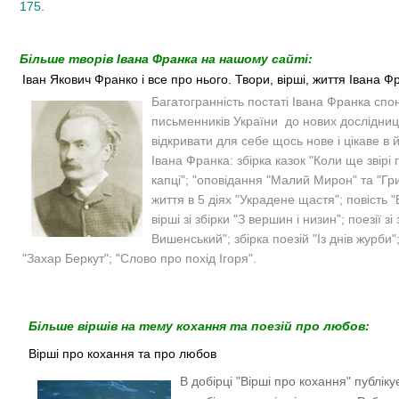
175.
Більше творів Івана Франка на нашому сайті:
Іван Якович Франко і все про нього. Твори, вірші, життя Івана Ф
Багатогранність постаті Івана Франка спон
письменників України до нових дослідницьк
відкривати для себе щось нове і цікаве в 
Івана Франка: збірка казок "Коли ще звірі
капці"; "оповідання "Малий Мирон" та "Гр
життя в 5 діях "Украдене щастя"; повість "
вірші зі збірки "З вершин і низин"; поезії з
Вишенський"; збірка поезій "Із днів журби";
"Захар Беркут"; "Слово про похід Ігоря".
Більше віршів на тему кохання та поезій про любов:
Вірші про кохання та про любов
В добірці "Вірші про кохання" публік