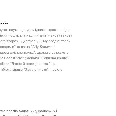
ранка
укає науковців, дослідників, краєзнавців,
их пошуків, а нас, читачів, - знову і знову
його творах. Дивіться у цьму розділі твори
 говорили" та казка "Абу-Касимові
ицева шкільна наука"; драма з сільського
Boa constrictor"; новела "Сойчине крило";
і збірки "Давнє й нове"; поема "Іван
 збірка віршів "Зів'яле листя"; повість
уємо поезію видатних українських і