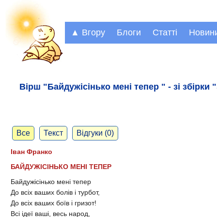
▲ Вгору
Блоги
Статті
Новин
Вірш "Байдужісінько мені тепер " - зі збірки 
Все
Текст
Відгуки (0)
Іван Франко
БАЙДУЖІСІНЬКО МЕНІ ТЕПЕР
Байдужісінько мені тепер
До всіх ваших болів і турбот,
До всіх ваших боїв і гризот!
Всі ідеї ваші, весь народ,