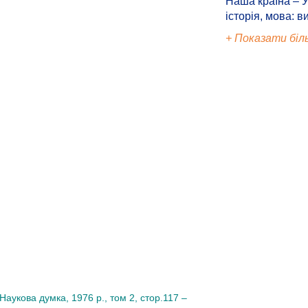
Наша країна – У
історія, мова: в
+ Показати біл
 Наукова думка, 1976 р., том 2, стор.117 –