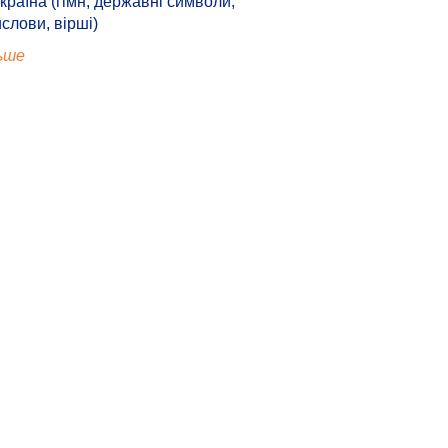
країна (гімн, державні символи,
ислови, вірші)
ьше