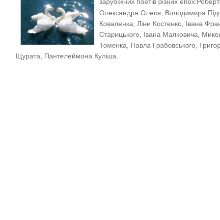
зарубіжних поетів різних епох:
Роберт
Олександра Олеся, Володимира Підп
Коваленка, Ліни Костенко, Івана Фр
Старицького, Івана Малковича, Мико
Томенка, Павла Грабовського, Григо
Щурата, Пантелеймона Куліша.