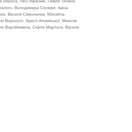
а Бернса, Лесі Українки, Павла Тичини,
алого, Володимира Сосюри, Івана
анка, Василя Симоненка, Михайла
ли Вороного, Христі Алчевської, Миколи
рія Воробкевича, Сергія Мартоса, Василя