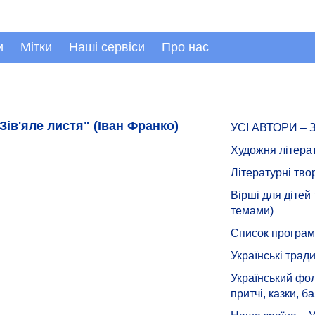
и
Мітки
Наші сервіси
Про нас
"Зів'яле листя" (Іван Франко)
УСІ АВТОРИ –
Художня літера
Літературні тво
Вірші для дітей
темами)
Список програмн
Українські тради
Український фол
притчі, казки, ба