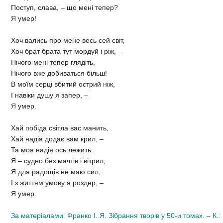
Поступ, слава, – що мені тепер?
Я умер!
Хоч вались про мене весь сей світ,
Хоч брат брата тут мордуй і ріж, –
Нічого мені тепер глядіть,
Нічого вже добиваться більш!
В моїм серці вбитий острий ніж,
І навіки душу я запер, –
Я умер.
Хай побіда світла вас манить,
Хай надія додає вам крил, –
Та моя надія ось лежить:
Я – судно без мачтів і вітрил,
Я для радощів не маю сил,
І з життям умову я роздер, –
Я умер.
За матеріалами: Франко І. Я. Зібрання творів у 50-и томах. – К.: