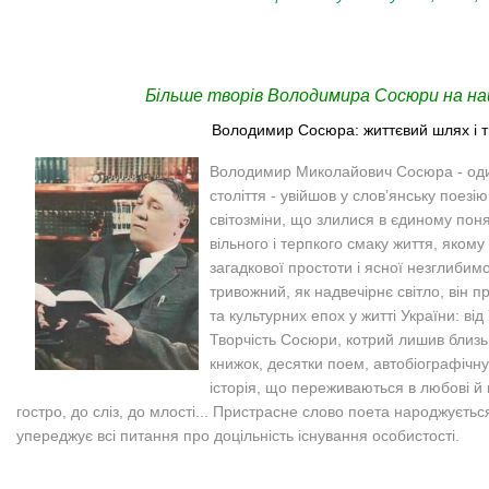
Більше творів Володимира Сосюри на на
Володимир Сосюра: життєвий шлях і 
Володимир Миколайович Сосюра - оди
століття - увійшов у слов’янську поезію
світозміни, що злилися в єдиному понят
вільного і терпкого смаку життя, яком
загадкової простоти і ясної незглибимо
тривожний, як надвечірнє світло, він п
та культурних епох у житті України: ві
Творчість Сосюри, котрий лишив близь
книжок, десятки поем, автобіографічну 
історія, що переживаються в любові й н
гостро, до сліз, до млості... Пристрасне слово поета народжуєтьс
упереджує всі питання про доцільність існування особистості.