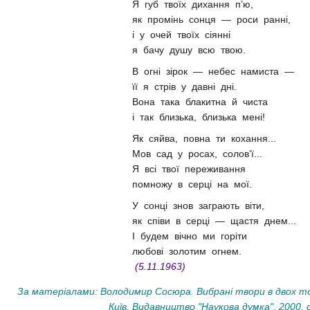
Я губ твоїх дихання п’ю,
як промінь сонця — роси ранні,
і у очей твоїх сіянні
я бачу душу всю твою.
В огні зірок — небес намиста —
її я стрів у давні дні.
Вона така блакитна й чиста
і так близька, близька мені!
Як сяйва, повна ти кохання...
Мов сад у росах, солов’ї...
Я всі твої переживання
помножу в серці на мої.
У сонці знов заграють віти,
як співи в серці — щастя днем...
І будем вічно ми горіти
любові золотим огнем.
(5.11.1963)
За матеріалами: Володимир Сосюра. Вибрані твори в двох то
Київ. Видавництво "Наукова думка", 2000, 