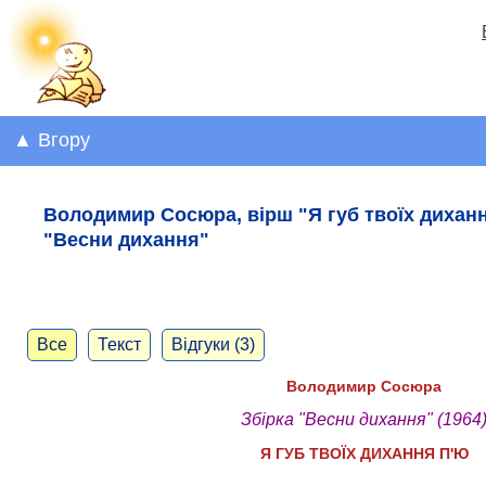
▲ Вгору
Володимир Сосюра, вірш "Я губ твоїх дихання
"Весни дихання"
Все
Текст
Відгуки (3)
Володимир Сосюра
Збірка "Весни дихання" (1964
Я ГУБ ТВОЇХ ДИХАННЯ П'Ю