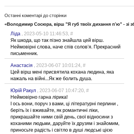
Останні коментарі до сторінки
«Володимир Сосюра, вірш "Я губ твоїх дихання п’ю" - зі з
Ліда
, 2023-05-10 11:46:53,
#
Як шкода, що так пізно знайшла цей вірш.
Неймовірні слова, наче спів солов'я. Прекрасний
письменник.
Анастасія
, 2023-06-07 10:01:24,
#
Цей вірш мені присвятила кохана людина, яка
нажаль на війні...Як же болить душа.
Юрій Ракул
, 2023-06-07 10:47:20,
#
Неймовірно гарна лірика!
І ось вони, поруч з вами, ці літературні перлини ,
беріть їх і вживайте, як романтичні ліки,
прикрашайте ними свій день, свої відносини з
коханими людьми, даруйте їх друзям і знайомим,
приносьте радість і світло в душі людські цією