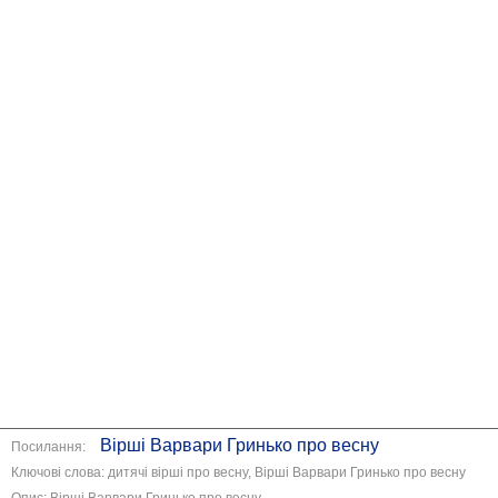
Вірші Варвари Гринько про весну
Посилання:
Ключові слова: дитячі вірші про весну, Вірші Варвари Гринько про весну
Опис: Вірші Варвари Гринько про весну