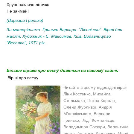
Хрущ накличе літечко
Не займай!
(Варвара Гринько)
За матеріалами: Гринько Варвара. "Лісові сни". Вірші для
малят. Художник - Є. Максимов. Київ, Видавництво
"Веселка", 1971 рік.
Більше віршів про весну дивіться на нашому сайті:
Вірші про весну
Читайте в цьому підрозділі вірші
Ліни Костенко, Михайла
Стельмаха, Петра Короля,
Олени Журливої, Андрія
М'ястківського, Варвари
Гринько, Лідії Компанієць,
Володимира Сосюри, Валентина
Бичка, Анатолія Камінчука, Марії