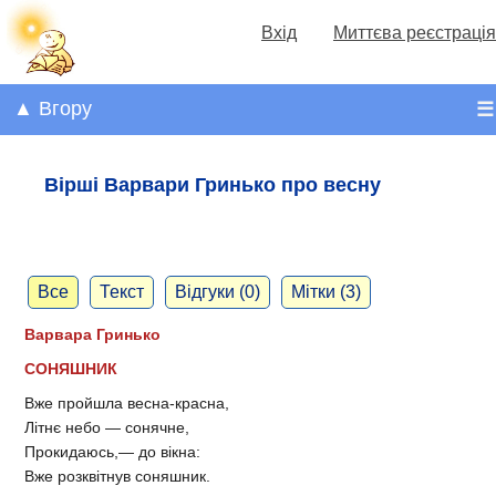
Вхід
Миттєва реєстрація
▲ Вгору
☰
Вірші Варвари Гринько про весну
Все
Текст
Відгуки (0)
Мітки (3)
Варвара Гринько
СОНЯШНИК
Вже пройшла весна-красна,
Літнє небо — сонячне,
Прокидаюсь,— до вікна:
Вже розквітнув соняшник.