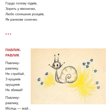
Гордо голову підвів,
Зорить у віконечко,
Любо соняшник розцвів,
Як ранкове сонечко.
* * *
ПАВЛИК-
РАВЛИК
Павлику-
равлику,
Не стрибай,
З кущиків
хрущиків
Не збивай!
Павлику-
равлику,
Місяць — май...