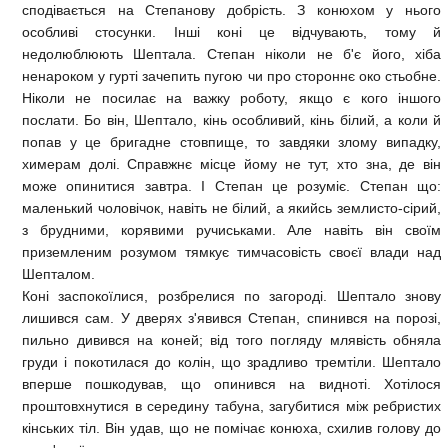
сподівається на Степанову добрість. З конюхом у нього
особливі стосунки. Інші коні це відчувають, тому й
недолюблюють Шептала. Степан ніколи не б'є його, хіба
ненароком у гурті зачепить пугою чи про стороннє око стьобне.
Ніколи не посилає на важку роботу, якщо є кого іншого
послати. Бо він, Шептало, кінь особливий, кінь білий, а коли й
попав у це бригадне стовпище, то завдяки злому випадку,
химерам долі. Справжнє місце йому не тут, хто зна, де він
може опинитися завтра. І Степан це розуміє. Степан що:
маленький чоловічок, навіть не білий, а якийсь землисто-сірий,
з брудними, корявими ручиськами. Але навіть він своїм
приземленим розумом тямкує тимчасовість своєї влади над
Шепталом.
Коні заспокоїлися, розбрелися по загороді. Шептало знову
лишився сам. У дверях з'явився Степан, спинився на порозі,
пильно дивився на коней; від того погляду млявість обняла
груди і покотилася до колін, що зрадливо тремтіли. Шептало
вперше пошкодував, що опинився на видноті. Хотілося
проштовхнутися в середину табуна, загубитися між ребристих
кінських тіл. Він удав, що не помічає конюха, схилив голову до