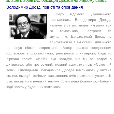
Більше творів Володимира Дрозда на нашому сайті:
Володимир Дрозд, повісті та оповідання
Перу відомого українського
письменника Володимира Дрозда
належить багато творів, які різняться
за тематикою, настроєм та
звучанням. Багатоликий Дрозд не
вписується ні в які схеми, для нього
не існує ніяких стереотипів. Автор вражає поєднанням
фольклору з фантастикою, реальності з химерою, будь то
лірична повість «Ирій», яка нагадує, що ми всі родом з
дитинства, або гротескний, повний сарказму твір «Самотній
вовк». Оповідан
ня Володимира Дрозда викликають у читача
сплеск емоцій, оскільки письменник вміє розмальовувати світ
і, як писав його великий земляк Олександр Довженко, «бачити
зорі навіть у буденних калюжах».