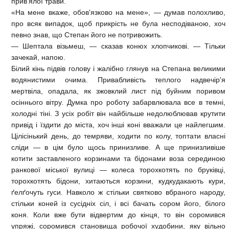
прив'ялої трави.
«На мене вкаже, обов'язково на мене», — думав полохливо,
про всяк випадок, щоб прикрість не була несподіваною, хоч
певно знав, що Степан його не потривожить.
— Шептала візьмеш, — сказав конюх хлопчикові. — Тільки
зачекай, напою.
Білий кінь підвів голову і жалібно глянув на Степана великими
водянистими очима. Привабливість теплого надвечір'я
мертвіла, опадала, як зжовклий лист під буйним поривом
осіннього вітру. Думка про роботу забарвлювала все в темні,
холодні тіні. З усіх робіт він найбільше недолюблював крутити
привід і їздити до міста, хоч інші коні вважали це найлегшим.
Цілісінький день, до темряви, ходити по колу, топтати власні
сліди — в цім було щось принизливе. А ще принизливіше
котити заставленого корзинами та бідонами воза серединою
ранкової міської вулиці — колеса торохкотять по бруківці,
торохкотять бідони, хитаються корзини, кудкудакають кури,
ґелґочуть гуси. Навколо ж стільки святково вбраного народу,
стільки коней із сусідніх сіл, і всі бачать сором його, білого
коня. Коли вже бути відвертим до кінця, то він соромився
упряжі, соромився становища робочої худобини, яку вільно