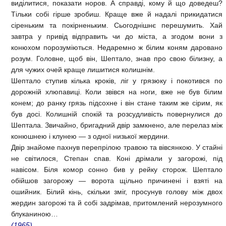
виділитися, показати норов. А справді, кому й що доведеш?
Тільки собі гірше зробиш. Краще вже й надалі прикидатися
сіреньким та покірненьким. Сьогоднішнє перешумить. Хай
завтра у привід відправить чи до міста, а згодом вони з
конюхом порозуміються. Недаремно ж білим коням даровано
розум. Головне, щоб він, Шептало, знав про свою білизну, а
для чужих очей краще лишитися колишнім.
Шептало ступив кілька кроків, ліг у грязюку і покотився по
дорожній хлюпавиці. Коли звівся на ноги, вже не був білим
конем; до ранку грязь підсохне і він стане таким же сірим, як
був досі. Колишній спокій та розсудливість повернулися до
Шептала. Звичайно, бригадний двір замкнено, але перелаз між
конюшнею і клунею — з одної низької жердини.
Двір знайоме пахнув перепрілою травою та вівсянкою. У стайні
не світилося, Степан спав. Коні дрімали у загорожі, під
навісом. Біля комор сонно бив у рейку сторож. Шептало
обійшов загорожу — ворота щільно причинені і взяті на
ошийник. Білий кінь, скільки зміг, просунув голову між двох
жердин загорожі та й собі задрімав, притомлений нерозумного
блуканиною…
(1965)