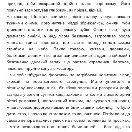
прикрас, ніби відкраяний щойно пласт чорнозему. Його
повільно засмоктував глибокий, як прірва, відчай.
На косогорі Шептало спинився, підвів голову, глянув навколо
тужними очима. Його чутливі ніздрі збрижились, ожили, губи
тривожно оголили гостру підкову зубів. Сонце сіло, луки
димчасто синіли, а над лісом беззвучно, загрозливо росла
кошлата грива вороного, що застиг перед велетенським
стрибком на небо. Пахло травою, квітами, деревами,
болотами, дощем, і всі ці запахи зливалися в один, знайомий і
безконечно далекий запах, що раптом стрепенув Шептала,
підхопив, пружно кинув із косогору.
І він побіг, збуджено форкаючи та загрібаючи копитами пісок,
схожий на короткогривого стригунця. Матір упрягали в
лісникову двоколку, а він біг збоку зеленими розорами доріг,
зазирав у зелені сутінки хащ, заходив по коліна в жовтогарячі
лісові ромашки і, наполоханий птахом, що пурхав з-під копит,
мчав лісовою дорогою навздогін білій ставній кобилиці. То було
дитинство, і пахло воно молоком та конюшиною. Потім вони до
самого вечора паслись удвох на лісових галявинах та просіках,
і мати розповідала про гордих білих коней — його дідів та