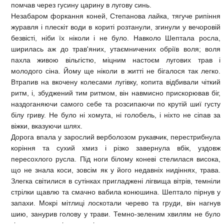
помчав через гусину царину в лугову синь.
Незабаром форкання коней, Степанова лайка, тягуче рипіння
журавля і плескіт води в кориті розтанули, згинули у вечоровій
безвісті, ніби їх ніколи і не було. Навколо Шептала росла,
ширилась аж до трав'яних, утаємничених обріїв воля; воля
пахла живою вільгістю, міцним настоєм лугових трав і
молодого сіна. Йому ще ніколи в житті не бігалося так легко.
Втрапив на вкочену колесами лугівку, копита відбивали чіткий
ритм, і, збуджений тим ритмом, він навмисно прискорював біг,
наздоганяючи самого себе та розсипаючи по крутій шиї густу
білу гриву. Не було ні хомута, ні голобель, і ніхто не сіпав за
віжки, вказуючи шлях.
Дорога впала у зарослий верболозом рукавчик, перестрибнула
коріння та сухий хмиз і різко завернула вбік, уздовж
пересохлого русла. Під ноги білому коневі стелилася висока,
що не знала коси, зовсім як у його недавніх нидіннях, трава.
Злегка світилися в сутінках пригладжені лігвища вітрів, темніли
стрілки щавлю та смачно вабила конюшина. Шептало пірнув у
запахи. Мокрі мітлиці лоскотали черево та груди, він нагнув
шию, занурив голову у трави. Темно-зеленим хвилям не було