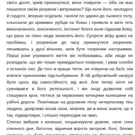
свого досяг, зумів прикинутися; вони повірили — хіба не має
пишатися своїм розумом і витримкою? Ще коли його, молодого
й гордого, вперше осідлали, ганяли по царині до сьомого поту,
хльоскали до кривавих рубців на боках і привели в загін геть
вимочаленого, знесиленого, інстинкт білого коня підказав йому,
що рано чи пізно люди зломлять його. Супроти вітру довго не
пробіжиш, і розумніше до часу прикинутися скореним,
лишившись у душі вільним, аніж бути скореним насправжки.
Перші роки упряжного життя він побоювавсь, аби люди не
розгадали, що він тільки прикидається покірним, і рвав голоблі
з останніх сил. До того ж краще тягти, не очікуючи на батіг, ніж
ковтати принизливе підстьобування. В тій добровільній напрузі
було щось від самостійності, від волі. Але тепер ніхто не
сумнівався в його ретельності, і він іноді дозволяв собі
стишувати крок, тягтися за червоними китицями конюшини на
узбіччі дороги. Помітивши на дорожнім піску нетерпеливу тінь
людини, докірливо косив оком, мовляв, ви ж мене знаєте, це я
так, піджартовую, і спішно переходив на чвал.
Степан вийшов з конюшні, поцьвохкуючи довгим, наче гони
спечного дня, батогом, відчинив ворота загорожі. Коні, боязко