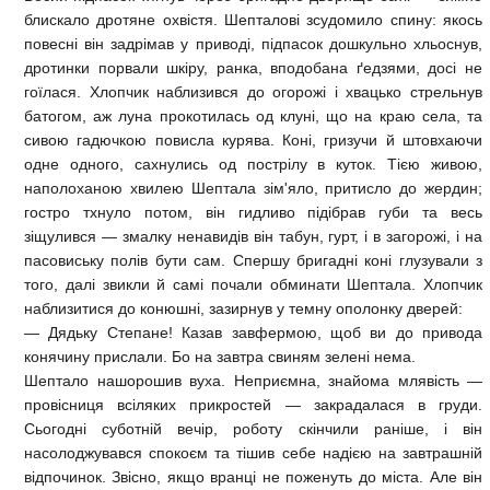
блискало дротяне охвістя. Шепталові зсудомило спину: якось
повесні він задрімав у приводі, підпасок дошкульно хльоснув,
дротинки порвали шкіру, ранка, вподобана ґедзями, досі не
гоїлася. Хлопчик наблизився до огорожі і хвацько стрельнув
батогом, аж луна прокотилась од клуні, що на краю села, та
сивою гадючкою повисла курява. Коні, гризучи й штовхаючи
одне одного, сахнулись од пострілу в куток. Тією живою,
наполоханою хвилею Шептала зім'яло, притисло до жердин;
гостро тхнуло потом, він гидливо підібрав губи та весь
зіщулився — змалку ненавидів він табун, гурт, і в загорожі, і на
пасовиську полів бути сам. Спершу бригадні коні глузували з
того, далі звикли й самі почали обминати Шептала. Хлопчик
наблизитися до конюшні, зазирнув у темну ополонку дверей:
— Дядьку Степане! Казав завфермою, щоб ви до привода
конячину прислали. Бо на завтра свиням зелені нема.
Шептало нашорошив вуха. Неприємна, знайома млявість —
провісниця всіляких прикростей — закрадалася в груди.
Сьогодні суботній вечір, роботу скінчили раніше, і він
насолоджувався спокоєм та тішив себе надією на завтрашній
відпочинок. Звісно, якщо вранці не поженуть до міста. Але він