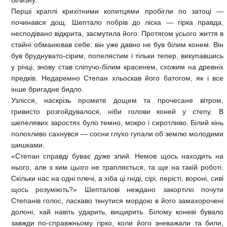
білизну.
Перші краплі крихітними копитцями пробігли по затоці —
починався дощ. Шептало побрів до ліска — гірка правда,
несподівано відкрита, засмутила його. Протягом усього життя в
стайні обманював себе: він уже давно не був білим конем. Він
був бруднувато-сірим, попелястим і тільки тепер, викупавшись
у річці, знову став сліпучо-білим красенем, схожим на древніх
предків. Недаремно Степан хльоскав його батогом, як і все
інше бригадне бидло.
Узлісся, наскрізь промите дощем та прочесане вітром,
гривисто розгойдувалося, ніби голови коней у степу. В
шепелявих заростях було темно, мокро і сиротливо. Білий кінь
полохливо сахнувся — сосни глухо гупали об землю молодими
шишками.
«Степан справді буває дуже злий. Немов щось находить на
нього, але з ким цього не трапляється, та ще на такій роботі.
Скільки нас на одні плечі, а хіба ці гніді, сірі, перісті, вороні, сиві
щось розуміють?» Шепталові неждано закортіло почути
Степанів голос, ласкаво ткнутися мордою в його замахорочені
долоні, хай навіть ударить, вищирить. Білому коневі бувало
завжди по-справжньому гірко, коли його зневажали та били,