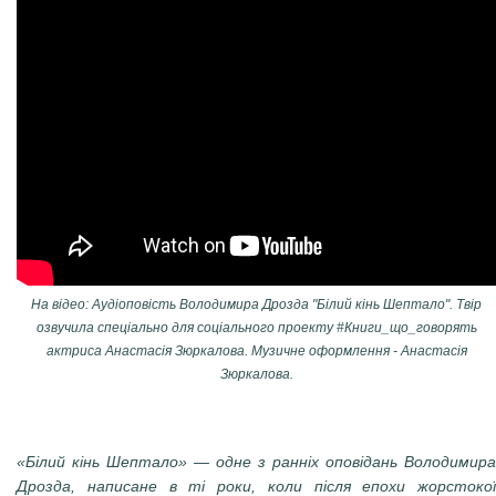
На відео: Аудіоповість Володимира Дрозда "Білий кінь Шептало". Твір
озвучила спеціально для соціального проекту #Книги_що_говорять
актриса Анастасія Зюркалова. Музичне оформлення - Анастасія
Зюркалова.
«Білий кінь Шептало» — одне з ранніх оповідань Володимира
Дрозда, написане в ті роки, коли після епохи жорстокої