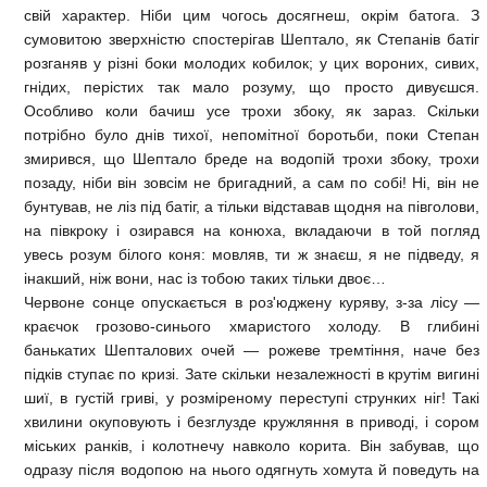
свій характер. Ніби цим чогось досягнеш, окрім батога. З
сумовитою зверхністю спостерігав Шептало, як Степанів батіг
розганяв у різні боки молодих кобилок; у цих вороних, сивих,
гнідих, перістих так мало розуму, що просто дивуєшся.
Особливо коли бачиш усе трохи збоку, як зараз. Скільки
потрібно було днів тихої, непомітної боротьби, поки Степан
змирився, що Шептало бреде на водопій трохи збоку, трохи
позаду, ніби він зовсім не бригадний, а сам по собі! Ні, він не
бунтував, не ліз під батіг, а тільки відставав щодня на півголови,
на півкроку і озирався на конюха, вкладаючи в той погляд
увесь розум білого коня: мовляв, ти ж знаєш, я не підведу, я
інакший, ніж вони, нас із тобою таких тільки двоє…
Червоне сонце опускається в роз'юджену куряву, з-за лісу —
краєчок грозово-синього хмаристого холоду. В глибині
банькатих Шепталових очей — рожеве тремтіння, наче без
підків ступає по кризі. Зате скільки незалежності в крутім вигині
шиї, в густій гриві, у розміреному переступі струнких ніг! Такі
хвилини окуповують і безглузде кружляння в приводі, і сором
міських ранків, і колотнечу навколо корита. Він забував, що
одразу після водопою на нього одягнуть хомута й поведуть на