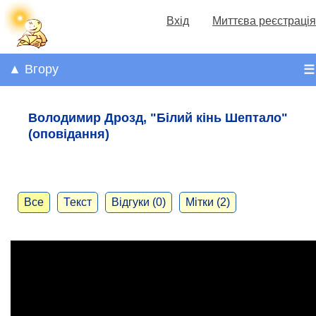
Вхід
Миттєва реєстрація
▲ Вгору
☰
Володимир Дрозд, "Білий кінь Шептало"
(оповідання)
Все
Текст
Відгуки (0)
Мітки (2)