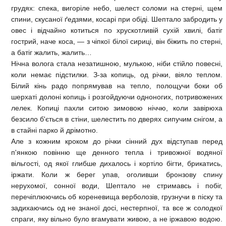
грудях: спека, вигоріле небо, шелест соломи на стерні, щем
спини, скусаної ґедзями, косарі при обіді. Шептало забродить у
овес і відчайно котиться по хрускотливій сухій хвилі, батіг
гострий, наче коса, — з чіпкої білої сириці, він біжить по стерні,
а батіг жалить, жалить…
Нічна волога стала незатишною, мулькою, ніби стійло повесні,
коли немає підстилки. З-за копиць, од річки, віяло теплом.
Білий кінь радо попрямував на тепло, полощучи боки об
шерхаті долоні копиць і розгойдуючи одноногих, потривожених
лелек. Копиці пахли ситою зимовою ніччю, коли завірюха
безсило б'ється в стіни, шелестить по дверях сипучим снігом, а
в стайні парко й дрімотно.
Але з кожним кроком до річки сінний дух відступав перед
п'янкою повінню ще денного тепла і тривожної водяної
вільгості, од якої глибше дихалось і кортіло бігти, брикатись,
іржати. Коли ж берег упав, оголивши бронзову спину
нерухомої, сонної води, Шептало не стримавсь і побіг,
перечіплюючись об кореневища верболозів, грузнучи в піску та
задихаючись од не знаної досі, нестерпної, та все ж солодкої
спраги, яку вільно було вгамувати живою, а не іржавою водою.