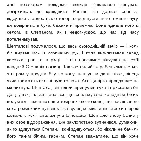
але незабаром невідомо звідкіля з'являлася винувата
довірливість до кривдника. Раніше він дорікав собі за
відсутність гордості, але тепер, серед пустинного темного лугу,
ця довірливість була бажана й приємна. Вона єднала його із
селом, із Степаном, як і недогнуздок, що час від часу
потеленькував.
Шепталові подумалося, що весь сьогоднішній вечір — і коли
біг, вирвавшись із хлопчачих рук, і коли вигулювався серед
високих трав та в річці — він повсякчас відчував на собі
владний Степанів погляд. Так застоялий жеребець змагається
з вітром у прудкім бігу по колу, напнувши довгі віжки, кінець
яких тримають сильні руки конюха. Але ця гірка правда вже не
сколихнула Шептала, він тільки прищулив вуха і прискорив біг.
Дощ ущух, тільки небо все ще спалахувало холодним білим
полум'ям, вихоплюючи з темряви білого коня, що поспішав до
села розмоклим путівцем. На вулицях, між тинів, стояли широкі
калюжі, і, коли спалахнула блискавка, Шептало знову бачив у
них своє відображення. Він заклопотано зупинився, думаючи,
як то здивується Степан. І коні здивуються, бо ніколи не бачили
його таким білим, гарним. Степан вважатиме, що він хоче