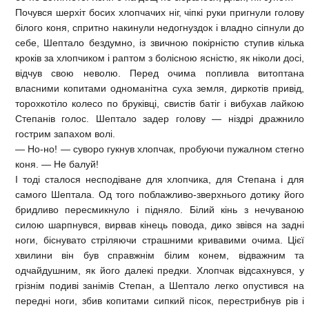
Почувся шерхіт босих хлопчачих ніг, чіпкі руки пригнули голову
білого коня, спритно накинули недогнуздок і владно сіпнули до
себе, Шептало бездумно, із звичною покірністю ступив кілька
кроків за хлопчиком і раптом з болісною ясністю, як ніколи досі,
відчув свою неволю. Перед очима попливла витоптана
власними копитами одноманітна суха земля, диркотів привід,
торохкотіло колесо по бруківці, свистів батіг і вибухав лайкою
Степанів голос. Шептало задер голову — ніздрі дражнило
гострим запахом волі.
— Но-но! — суворо гукнув хлопчак, пробуючи пужалном стегно
коня. — Не балуй!
І тоді сталося несподіване для хлопчика, для Степана і для
самого Шептала. Од того поблажливо-зверхнього дотику його
бридливо пересмикнуло і підняло. Білий кінь з нечуваною
силою шарпнувся, вирвав кінець повода, дико звівся на задні
ноги, біснувато стріляючи страшними кривавими очима. Цієї
хвилини він був справжнім білим конем, відважним та
одчайдушним, як його далекі предки. Хлопчак відсахнувся, у
грізнім подиві занімів Степан, а Шептало легко опустився на
передні ноги, збив копитами сипкий пісок, перестрибнув рів і