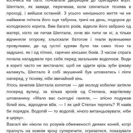
косячись на батіг, почовгали дворищем до бригадних воріт.
Шептало, як завжди, перечекав, коли скінчиться тіснява в
проході, і вийшов останній. З усього нинішнього життя чи не
найважче гнітила його оця табунна, тричі на день, подорож до
колодязного корита. Вже багато років, відколи його забрано од
матері, ніхто не питав Шептала, хоче він пити чи ні, а тільки
відчиняли огорожу, хльоскали батогом і гнали вузенькими
провулками, де од густої куряви було так само тісно та
задушно, як і од пітних, гарячих кінських боків. З часом спрага
почала нагадувати про себе перед загальним водопоєм. Води
в кориті часто не вистачало; щоб не цідити крізь зуби іржаву
каламуть, Шептало й собі змушений був штовхатись і лізти
наперед, у тісняву, ніби звичайний кінь.
Хтось зачепив Шептала копитом — дві молоді кобилки затіяли
посеред вулиці, за кілька кроків од Степана, жартівливу
штовханину. «Мало вас сьогодні ганяли, — злісно подумав
білий кінь, відходячи вбік. — І як цей Степан терпить? Я навів
би порядок. Водопій — то водопій, нічого витанцьовувати, ніби
в цирку».
Взагалі він ніколи по розумів обмеженості деяких коней, котрі
прагнуть на кожнім кроці суперечити, огризатися, показувати