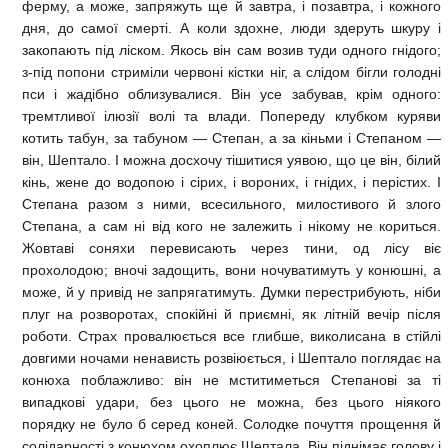
ферму, а може, запряжуть ще й завтра, і позавтра, і кожного
дня, до самої смерті. А коли здохне, люди здеруть шкуру і
закопають під ліском. Якось він сам возив туди одного гнідого;
з-під попони стриміли червоні кістки ніг, а слідом бігли голодні
пси і жадібно облизувалися. Він усе забував, крім одного:
тремтливої ілюзії волі та влади. Попереду клубком куряви
котить табун, за табуном — Степан, а за кіньми і Степаном —
він, Шептало. І можна досхочу тішитися уявою, що це він, білий
кінь, жене до водопою і сірих, і вороних, і гнідих, і перістих. І
Степана разом з ними, всесильного, милостивого й злого
Степана, а сам ні від кого не залежить і нікому не кориться.
Жовтаві соняхи перевисають через тини, од лісу віє
прохолодою; вночі задощить, вони ночуватимуть у конюшні, а
може, й у привід не запрягатимуть. Думки перестрибують, ніби
плуг на розворотах, спокійні й приємні, як літній вечір після
роботи. Страх провалюється все глибше, виколисана в стійлі
довгими ночами ненависть розвіюється, і Шептало поглядає на
конюха поблажливо: він не мститиметься Степанові за ті
випадкові удари, без цього не можна, без цього ніякого
порядку не було б серед коней. Солодке почуття прощення й
солідарності з конюхом охоплює Шептала. Він піднімає голову і