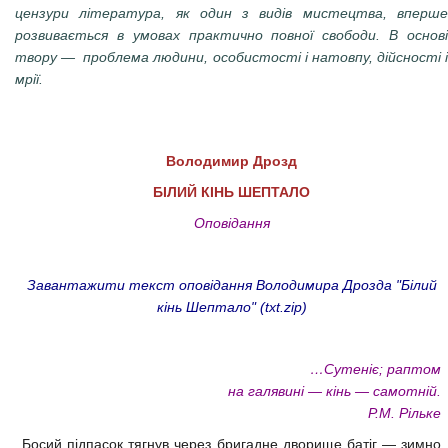
цензури література, як один з видів мистецтва, вперше
розвивається в умовах практично повної свободи. В основі
твору — проблема людини, особистості і натовпу, дійсності і
мрії.
Володимир Дрозд
БІЛИЙ КІНЬ ШЕПТАЛО
Оповідання
Завантажити текст оповідання Володимира Дрозда "Білий
кінь Шептало" (txt.zip)
…Сутеніє; раптом
на галявині — кінь — самотній.
Р.М. Рільке
Босий підпасок тягнув через бригадне дворище батіг — зимно