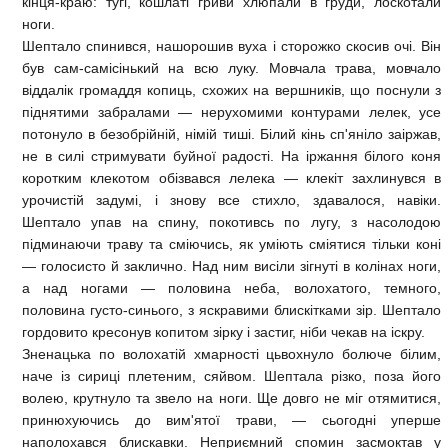
кінця-краю: тугі, кошлаті гриви хлюпали в груди, лоскотали
ноги.
Шептало спинився, нашорошив вуха і сторожко скосив очі. Він
був сам-самісінький на всю луку. Мовчала трава, мовчало
віддалік громаддя копиць, схожих на вершників, що поснули з
піднятими забралами — нерухомими контурами лелек, усе
потонуло в безобрійній, німій тиші. Білий кінь сп'яніло заіржав,
не в силі стримувати буйної радості. На іржання білого коня
коротким клекотом обізвався лелека — клекіт захлинувся в
урочистій задумі, і знову все стихло, здавалося, навіки.
Шептало упав на спину, покотивсь по лугу, з насолодою
підминаючи траву та сміючись, як уміють сміятися тільки коні
— голосисто й заклично. Над ним висіли зігнуті в колінах ноги,
а над ногами — половина неба, волохатого, темного,
половина густо-синього, з яскравими блискітками зір. Шептало
гордовито кресонув копитом зірку і застиг, ніби чекав на іскру.
Зненацька по волохатій хмарності цьвохнуло болюче білим,
наче із сириці плетеним, сяйвом. Шептала різко, поза його
волею, крутнуло та звело на ноги. Ще довго не міг отямитися,
принюхуючись до вим'ятої трави, — сьогодні уперше
наполохався блискавки. Неприємний спомин засмоктав у