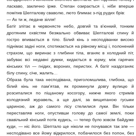
ласкаво, заклично ірже. Степан озирається і, ніби вперше
помітив Шепталову сваволю, люто блимає з-під рудих брів:
— Ах ти ж, ледаче зілля!
Батіг злітає в червонясте небо, довгий та в'юнкий, тонким
дротяним охвістям безжально обвиває Шепталові спину й
гостро впивається в тіло. Білий кінь з несподіванки високо
піднімає задні ноги, спотикається на рівному місці і, полонений
страхом, що виринає з глибини тіла, вганяє в холодний піт,
забуває всі недавні думки, кидається в юрму, між гарячих
кінських тіл — гнідих, вороних, перистих. А батіг наздоганяє
білу спину, січе, жалить…
Образа була така несподівана, приголомшлива, глибока, що
білий кінь не пам'ятав, як проминули довгу вулицю й
розсипалися по піщаному косогору, нижче якого стримів
колодязний журавель, а ще далі, за вищипаною гусьми
цариною, аж до самого лісу стелилися луки. Він тільки
переставляв ноги, опустивши голову до самої землі, поки
свавільний кінський потік кудись, — тепер було зовсім байдуже
куди, — ніс його. Шептало ще ніколи не почувався так зле —
несподівано все йому відкрилося, побачилося без попон, без