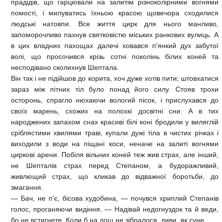
прадідів, що гарцювали на залитім різноколірними вогнями
помості, і милуватись їхньою красою щовечора сходилися
людські натовпи. Все життя цирк для нього манливо,
запоморочливо пахнув святковістю міських ранкових вулиць. А
в цих владних пахощах далечі ховався п'янкий дух забутої
волі, що просочився крізь сотні поколінь білих коней та
несподівано сколихнув Шептала.
Він так і не підійшов до корита, хоч дуже хотів пити; штовхатися
зараз між пітних тіл було понад його силу. Стояв трохи
осторонь, спрагло нюхаючи вологий пісок, і прислухався до
своїх марень, схожих на полохкі досвітні сни. А в тих
народжених запахом снах красиві білі коні бродили у виляглій
сріблястими хвилями траві, купали дужі тіла в чистих річках і
виходили з води на піщані коси, неначе на залиті вогнями
циркові арени. Побіля вільних коней теж жив страх, але інший,
не Шепталів страх перед Степаном, а будоражливий,
живлющий страх, що кликав до відважної боротьби, до
змагання.
— Бач, не п'є, бісова худобина, — почувся хриплий Степанів
голос, проганяючи видіння. — Надівай недогнуздок та й веди,
бо не встигнете. Коли б на дощ не зібралося, диви, як суне…