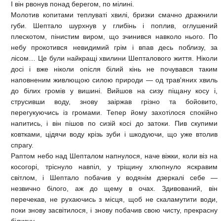
І він рвонув понад берегом, по мілині.
Молотив копитами теплуваті хвилі, бризки смачно дражнили
губи. Шептало шурхнув у глибінь і поплив, оглушений
плескотом, пінистим виром, що зчинився навколо нього. По
небу прокотився невидимий грім і впав десь поблизу, за
лісом… Це були найкращі хвилини Шепталового життя. Ніколи
досі і вже ніколи опісля білий кінь не почувався таким
наповненим живлющою силою природи — од трав'яних хвиль
до білих громів у вишині. Вийшов на сизу піщану косу і,
струсивши воду, знову заіржав грізно та бойовито,
перегукуючись із громами. Тепер йому захотілося спокійно
напитись, і він пішов по сизій косі до затоки. Пив скупими
ковтками, цідячи воду крізь зуби і шкодуючи, що уже втолив
спрагу.
Раптом небо над Шепталом напнулося, наче віжки, коли віз на
косогорі, тріснуло навпіл, у тріщину хлюпнуло яскравим
світлом, і Шептало побачив у водянім дзеркалі себе —
незвично білого, аж до щему в очах. Здивований, він
перечекав, не рухаючись з місця, щоб не скаламутити води,
поки знову засвітилося, і знову побачив свою чисту, прекрасну