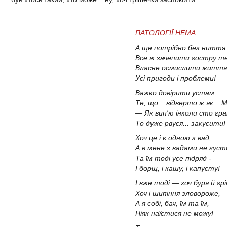
ПАТОЛОГІЇ НЕМА
А ще потрібно без ниття
Все ж зачепити гостру т
Власне осмислити життя
Усі пригоди і проблеми!
Важко довірити устам
Те, що... відверто ж як...
— Як вип'ю інколи сто гра
То дуже рвуся... закусити!
Хоч це і є одною з вад,
А в мене з вадами не густ
Та їм тоді усе підряд -
І борщ, і кашу, і капусту!
І вже тоді — хоч буря й грі
Хоч і шипіння зловороже,
А я собі, бач, їм та їм,
Ніяк наїстися не можу!