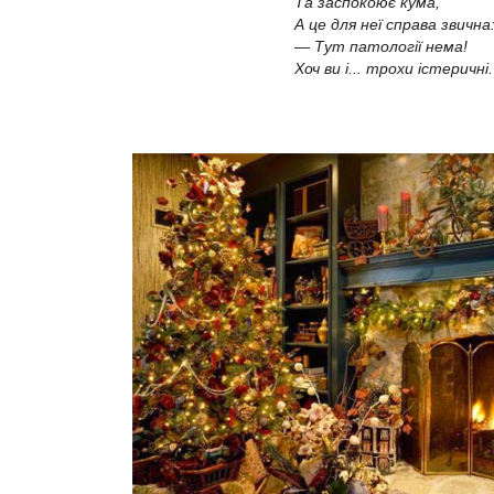
Та заспокоює кума,
А це для неї справа звична
— Тут патології нема!
Хоч ви і... трохи істеричні.