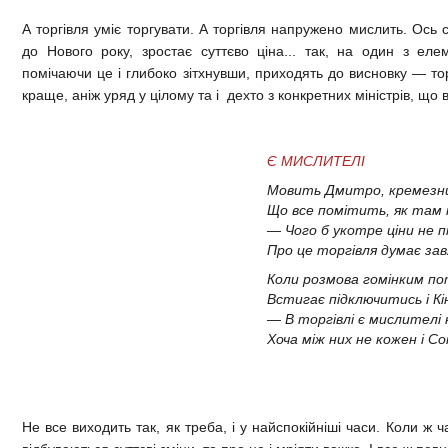
А торгівля уміє торгувати. А торгівля напружено мислить. Ось ск
до Нового року, зростає суттєво ціна... так, на один з елеме
помічаючи це і глибоко зітхнувши, приходять до висновку — тор
краще, аніж уряд у цілому та і дехто з конкретних міністрів, що 
Є МИСЛИТЕЛІ
Мовить Дмитро, кремезни
Що все помітить, як там 
— Чого б укотре ціни не п
Про це торгівля думає за
Коли розмова гомінким по
Встигає підключитись і К
— В торгівлі є мислителі 
Хоча між них не кожен і С
Не все виходить так, як треба, і у найспокійніші часи. Коли ж 