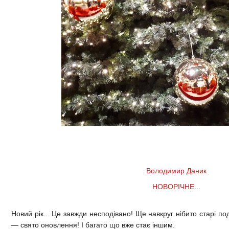
Володимир Даник
НОВОРІЧНЕ...
Новий рік... Це завжди несподівано! Ще навкруг нібито старі под
— свято оновлення! І багато що вже стає іншим.