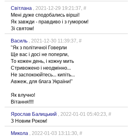
Світлана
, 2021-12-29 19:21:37,
#
Мені дуже сподобались вірші!
Як завжди - правдиво і з гумором!
Зі святом!
Василь
, 2021-12-30 11:39:37,
#
"Як з політичної Говерли
Ще вас і досі не поперли,
То кожен день, і кожну мить
Стривожено і неодмінно...
Не заспокоюйтесь... кипіть...
Авжеж, для блага України!"
Як влучно!
Вітання!!!!
Ярослав Балицький
, 2022-01-01 05:40:23,
#
З Новим Роком!
Микола
, 2022-01-03 13:11:30,
#