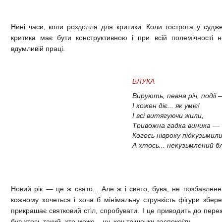
Нині часи, коли роздолля для критики. Коли гострота у судже
критика має бути конструктивною і при всій полемічності н
вдумливій праці.
БЛУКА
Вирують, певна річ, події 
І кожен діє... як уміє!
І всі витягуючи жили,
Тривожна гадка виника —
Когось нівроку підкузьмили
А хтось... некузьмлений б
Новий рік — це ж свято... Але ж і свято, бува, не позбавлен
кожному хочеться і хоча б мінімальну стрункість фігури збере
прикрашає святковий стіл, спробувати. І це приводить до пере
був хтось такий, хто може... ну, хоч трішечки заспокоїти.