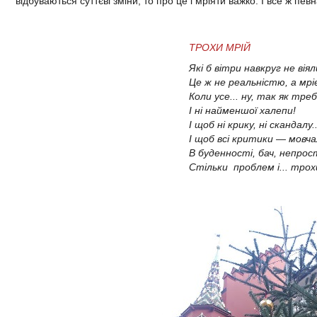
відбуваються суттєві зміни, то про це і мріяти важко. І все ж пев
ТРОХИ МРІЙ
Які б вітри навкруг не віял
Це ж не реальністю, а мр
Коли усе... ну, так як треб
І ні найменшої халепи!
І щоб ні крику, ні скандалу..
І щоб всі критики — мовча
В буденності, бач, непро
Стільки проблем і... трох