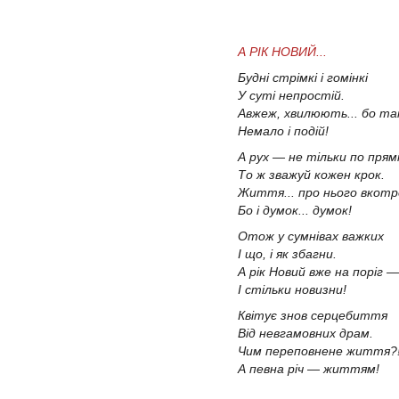
А РІК НОВИЙ...
Будні стрімкі і гомінкі
У суті непростій.
Авжеж, хвилюють... бо та
Немало і подій!
А рух — не тільки по прямі
То ж зважуй кожен крок.
Життя... про нього вкотр
Бо і думок... думок!
Отож у сумнівах важких
І що, і як збагни.
А рік Новий вже на поріг —
І стільки новизни!
Квітує знов серцебиття
Від невгамовних драм.
Чим переповнене життя?
А певна річ — життям!