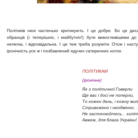
Політиків нині частенько критикують. І це добре. Бо це д
обранців (і теперішніх, і майбутніх!) бути вимогливішими до 
нелегка, і відповідальна. І це теж треба розуміти. Отож і нас
іронічність усе ж і позбавлений ядучих сатиричних ноток.
ПОЛІТИКАМ
(іронічне)
Як з політичної Говерли
Ще вас і досі не поперли,
То кожен день, і кожну ми
Стривожено і неодмінно..
Не заспокоюйтесь... кипіть
Авжеж, для блага України!