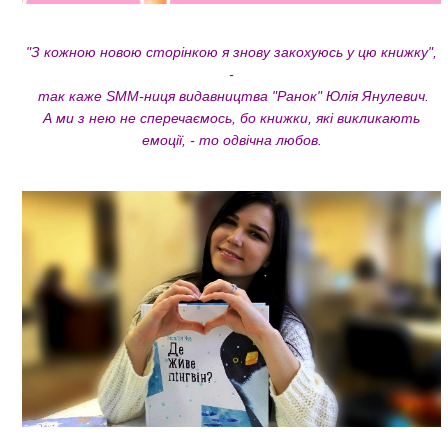
"З кожною новою сторінкою я знову закохуюсь у цю книжку",
-
так каже SMM-ниця видавництва "Ранок" Юлія Янулевич.
А ми з нею не сперечаємось, бо книжки, які викликають
емоції, - то одвічна любов.