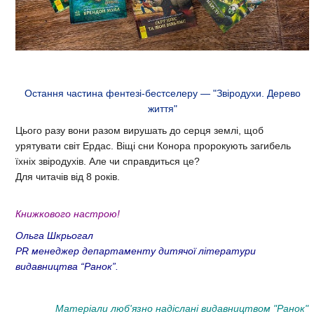
Остання частина фентезі-бестселеру — "Звіродухи. Дерево
життя"
Цього разу вони разом вирушать до серця землі, щоб
урятувати світ Ердас. Віщі сни Конора пророкують загибель
їхніх звіродухів. Але чи справдиться це?
Для читачів від 8 років.
Книжкового настрою!
Ольга Шкрьогал
PR менеджер департаменту дитячої літератури
видавництва “Ранок”.
Матеріали люб'язно надіслані видавництвом "Ранок"