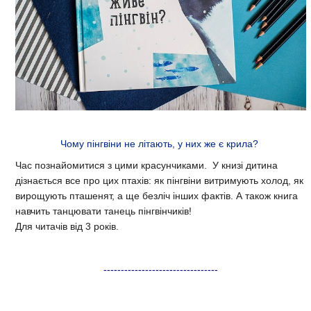
Чому пінгвіни не літають, у них же є крила?
Час познайомитися з цими красунчиками. У книзі дитина
дізнається все про цих птахів: як пінгвіни витримують холод, як
вирощують пташенят, а ще безліч інших фактів. А також книга
навчить танцювати танець пінгвінчиків!
Для читачів від 3 років.
---------------------------------