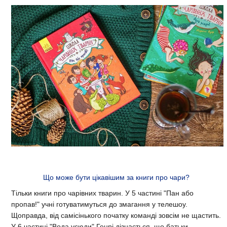
Що може бути цікавішим за книги про чари?
Тільки книги про чарівних тварин. У 5 частині "Пан або
пропав!" учні готуватимуться до змагання у телешоу.
Щоправда, від самісінького початку команді зовсім не щастить.
У 6 частині "Вода усюди" Генрі дізнається, що батьки