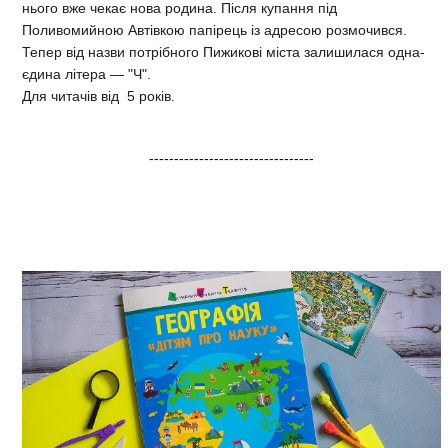
нього вже чекає нова родина. Після купання під
Поливомийною Автівкою папірець із адресою розмочився.
Тепер від назви потрібного Пижикові міста залишилася одна-
єдина літера — "Ч".
Для читачів від 5 років.
---------------------------------