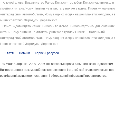
Ключові слова: Видавництво Ранок, Книжки - то любов. Книжки-картинки для
сімейних читань, Чому пінгвіни не літають, у них же є крила, Пижик — маленьк
життєрадісний автомобільчик, Чому в одних місцях нашої планети холодно, а 
інших спекотно, Звіродухи, Дерево жит
Опис: Видавництво Ранок. Книжки - то любов. Книжки-картинки для сімейних
читань. Чому пінгвіни не літають, у них же є крила? Пижик — маленький
життєрадісний автомобільчик. Чому в одних місцях нашої планети холодно, а 
інших спекотно? Звіродухи. Дерево жит
Статті
Новини
Корисні ресурси
© Мала Сторінка, 2009 -2026 Всі авторські права захищені законодавством.
Використання з некомерційною метою новин і статей сайту дозволяється при
розміщенні активного посилання і збереженні інформації про авторство.