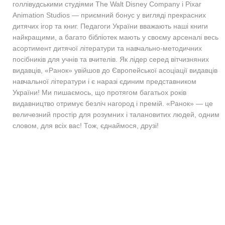
голлівудськими студіями The Walt Disney Company і Pixar
Animation Studios — приємний бонус у вигляді прекрасних
дитячих ігор та книг. Педагоги України вважають наші книги
найкращими, а багато бібліотек мають у своєму арсеналі весь
асортимент дитячої літератури та навчально-методичних
посібників для учнів та вчителів. Як лідер серед вітчизняних
видавців, «Ранок» увійшов до Європейської асоціації видавців
навчальної літератури і є наразі єдиним представником
України! Ми пишаємось, що протягом багатьох років
видавництво отримує безліч нагород і премій. «Ранок» — це
величезний простір для розумних і талановитих людей, одним
словом, для всіх вас! Тож, єднаймося, друзі!