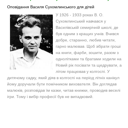
Оповідання Василя Сухомлинського для дітей
У 1926 - 1933 роках В. О.
Сухомлинський навчався у
Василівській семирічній школі, де
був одним з кращих учнів. Вчився
добре, старанно, любив читати,
гарно малював. Щоб зібрати гроші
на книги, фарби, зошити, разом з
однолітками та братами ходили на
Новий рік посівати та щедрувати, а
літом працював у колгоспі. У
дитячому садку, який діяв в колгоспі на період літніх канікул
йому доручали бути помічником вихователя. Він доглядав
малюків, розповідав їм казки, читав книжки, проводив веселі
ігри. Тому і вибір професії був не випадковий.