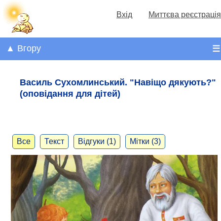
Вхід
Миттєва реєстрація
▲ Вгору
☰
Василь Сухомлинський. "Навіщо дякують?"
(оповідання для дітей)
Все
Текст
Відгуки (1)
Мітки (3)