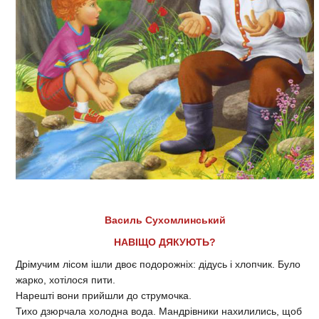
Василь Сухомлинський
НАВІЩО ДЯКУЮТЬ?
Дрімучим лісом ішли двоє подорожніх: дідусь і хлопчик. Було
жарко, хотілося пити.
Нарешті вони прийшли до струмочка.
Тихо дзюрчала холодна вода. Мандрівники нахилились, щоб