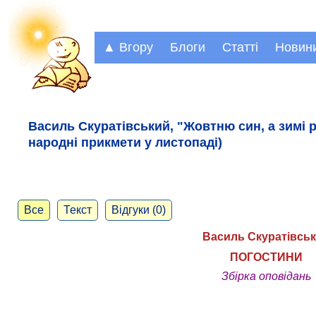
▲ Вгору
Блоги
Статті
Новин
Василь Скуратівський, "Жовтню син, а зимі 
народні прикмети у листопаді)
Все
Текст
Відгуки (0)
Василь Скуратівсь
ПОГОСТИНИ
Збірка оповідань