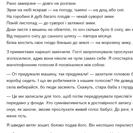
Рано замерзне — довго не розтане.
Зірки на небі яскраві — на погоду, тьмяні — на дощ або сніг.
На горобині й дубі багато плодів — чекай суворої зими.
Пізній листопад — до суворої і затяжної зими.
Доки листя з вишень не облетіло, то хоч скільки було б снігу, він
Від першого снігу до санного шляху — півтора місяця.
Білка мостить своє гніздо близько до землі — на морозяну зиму, 
З прикметами нарешті закінчили. Гості запропонували прослухат
зголосилися, адже вони ніколи не чули самих себе. Я спостеріга
магнітофонним голосом й посміхалися між собою.
— От придумали машину, так придумали! — захитали головою ба
коробці сидить. І що ви робитимете з нашим голосом? Не доведи 
села вибирайся, бо люди засміють. Скажуть, стара баба з глузду 
— Це ми записали для того, щоб потім передрукувати прислів’я н
передамо у фонди. Хто сумніватиметься в достовірності запису
онук, як захоче, зможе прослухати живий голос бабусі. До речі,
мене гість.
Я швидко витяг зошит, боязко подав його. Він неспішно перелист