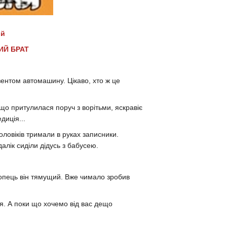
ий
ИЙ БРАТ
езентом автомашину. Цікаво, хто ж це
що притулилася поруч з ворітьми, яскравіє
диція...
оловіків тримали в руках записники.
лік сиділи дідусь з бабусею.
лопець він тямущий. Вже чимало зробив
. А поки що хочемо від вас дещо