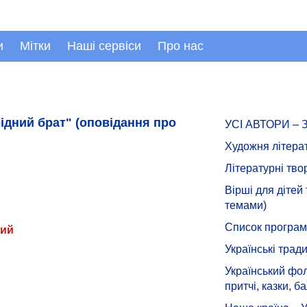
и
Мітки
Наші сервіси
Про нас
рідний брат" (оповідання про
УСІ АВТОРИ –
Художня літера
Літературні тво
Вірші для дітей
темами)
Список програмн
кий
Українські тради
Український фол
притчі, казки, ба