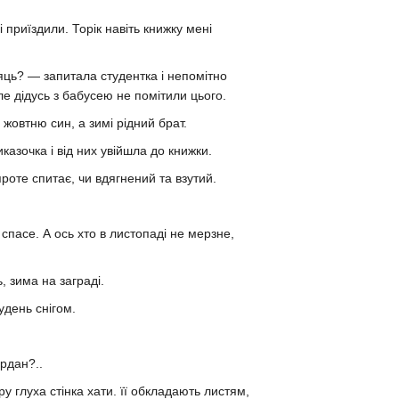
 приїздили. Торік навіть книжку мені
сяць? — запитала студентка і непомітно
е дідусь з бабусею не помітили цього.
жовтню син, а зимі рідний брат.
азочка і від них увійшла до книжки.
роте спитає, чи вдягнений та взутий.
спасе. А ось хто в листопаді не мерзне,
, зима на заграді.
удень снігом.
рдан?..
 глуха стінка хати. її обкладають листям,