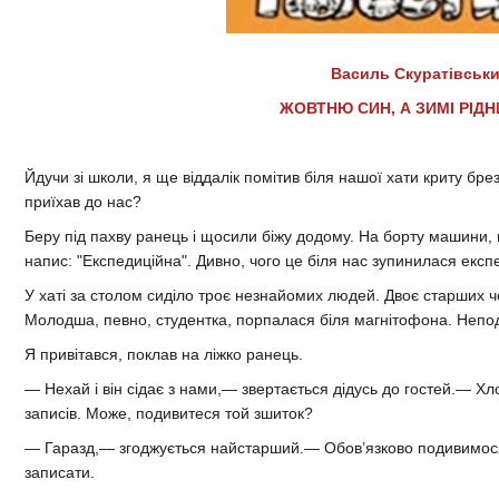
Василь Скуратівськ
ЖОВТНЮ СИН, А ЗИМІ РІДН
Йдучи зі школи, я ще віддалік помітив біля нашої хати криту бр
приїхав до нас?
Беру під пахву ранець і щосили біжу додому. На борту машини, 
напис: "Експедиційна". Дивно, чого це біля нас зупинилася експе
У хаті за столом сиділо троє незнайомих людей. Двоє старших ч
Молодша, певно, студентка, порпалася біля магнітофона. Непода
Я привітався, поклав на ліжко ранець.
— Нехай і він сідає з нами,— звертається дідусь до гостей.— Х
записів. Може, подивитеся той зшиток?
— Гаразд,— згоджується найстарший.— Обов’язково подивимося
записати.