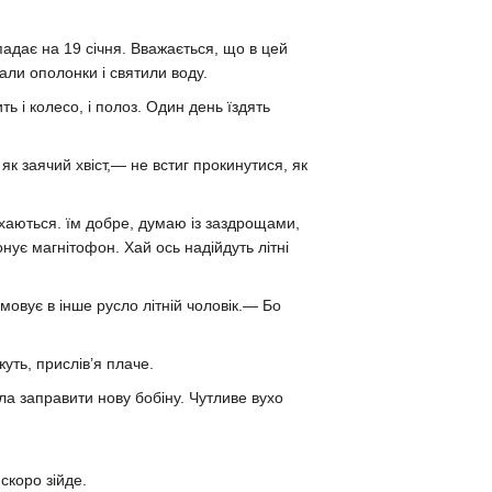
дає на 19 січня. Вважається, що в цей
али ополонки і святили воду.
 і колесо, і полоз. Один день їздять
як заячий хвіст,— не встиг прокинутися, як
іхаються. їм добре, думаю із заздрощами,
нує магнітофон. Хай ось надійдуть літні
мовує в інше русло літній чоловік.— Бо
уть, прислів’я плаче.
ла заправити нову бобіну. Чутливе вухо
скоро зійде.