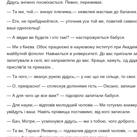
Дідусь знічено посміхається. Певно, переживає.
— Та ми, той,— знизує плечима,— невеликі мастаки до балачок
— Еге, не прибіднюйтеся, — уточнив усе той же, повитий сивин
ваші односельці!
— А звідки ви будете і хто такі? — насторожуються бабуся.
— Ми з Києва. Обоє працюємо в науковому інституті при Академ
майбутній філолог. Навчається в університеті. До вас приїхали 
запитували в селі, всі направляли до вас. Краще, кажуть, од діда
прислів’їв та приказок...
— Та чого,— змахує рукою дідусь,— у нас що не сільце, то своє 
— О, прекрасно! — сплеснув долонями гість.— Оксано, запиши цю
— А для чого це все вам? — підозріло запитали бабуся.
— Для науки,— відповів молодший чоловік.— Ми готуємо книжку 
увійдуть і ваші. Навіть прізвища поставимо, від кого записали.
— Бач, Мотре,— усміхнувся дідусь,— ми з тобою, чого доброго, 
— Та ви, Тарасе Яковичу,— підхвалив дідуся сивий чоловік, — вв