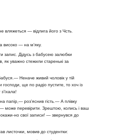
 не вляжеться — відлига його з Чсть.
а високо — на м’яку.
и запис. Дідусь з бабусею залюбки
в, як уважно стежили старенькі за
буся.— Неначе живий чоловік у тій
господи, ще по радіо пустите, то хоч із
з’їхала!
а папір,— роз’яснив гість.— А плівку
 — може перевірити. Зрештою, колись і ваш
 покажи-но свої записи! — звернувся до
ав листочки, мовив до студентки: