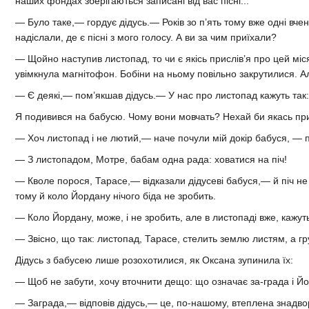
наших фондах зберігаються записані від вас пісні...
— Було таке,— гордує дідусь.— Років зо п’ять тому вже одні вчені
надіслали, де є пісні з мого голосу. А ви за чим приїхали?
— Щойно наступив листопад, то чи є якісь прислів’я про цей мі
увімкнула магнітофон. Бобіни на ньому повільно закрутилися. Ал
— Є деякі,— пом’якшав дідусь.— У нас про листопад кажуть так: 
Я подивився на бабусю. Чому вони мовчать? Нехай би якась прик
— Хоч листопад і не лютий,— наче почули мій докір бабуся, — п
— З листопадом, Мотре, бабам одна рада: ховатися на піч!
— Кволе порося, Тарасе,— відказали дідусеві бабуся,— й піч не 
тому й коло Йордану нічого біда не зробить.
— Коло Йордану, може, і не зробить, але в листопаді вже, кажуть
— Звісно, що так: листопад, Тарасе, стелить землю листям, а гр
Дідусь з бабусею лише розохотилися, як Оксана зупинила їх:
— Щоб не забути, хочу вточнити дещо: що означає за-града і Йо
— Заграда,— відповів дідусь,— це, по-нашому, втеплена знадвору