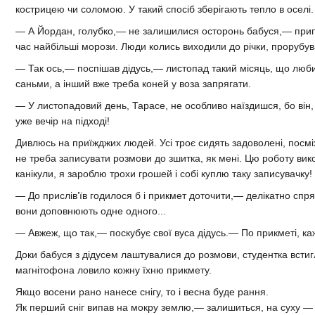
кострицею чи соломою. У такий спосіб зберігають тепло в оселі.
— А Йордан, голубко,— не залишилися осторонь бабуся,— припа
час найбільші морози. Люди колись виходили до річки, прорубув
— Так ось,— поспішав дідусь,— листопад такий місяць, що любить
саньми, а інший вже треба коней у воза запрягати.
— У листопадовий день, Тарасе, не особливо наїздишся, бо він, 
уже вечір на підході!
Дивлюсь на приїжджих людей. Усі троє сидять задоволені, посм
не треба записувати розмови до зшитка, як мені. Цю роботу вико
канікули, я зароблю трохи грошей і собі куплю таку записувачку!
— До прислів’їв годилося б і прикмет доточити,— делікатно спря
вони доповнюють одне одного...
— Авжеж, що так,— поскубує свої вуса дідусь.— По прикметі, каж
Доки бабуся з дідусем лаштувалися до розмови, студентка встиг
магнітофона ловило кожну їхню прикмету.
Якщо восени рано нанесе снігу, то і весна буде рання.
Як перший сніг випав на мокру землю,— залишиться, на суху — 