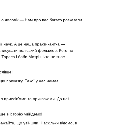
.
ою чоловік.— Нам про вас багато розказали
ії наук. А це наша практикантка —
записувати поліський фольклор. Кого не
 Тараса і баби Мотрі ніхто не знає
слівце!
 приказку. Такої у нас немає...
з прислів’ями та приказками. До неї
ще в історію увійдемо!
ажайте, що увійшли. Наскільки відомо, в