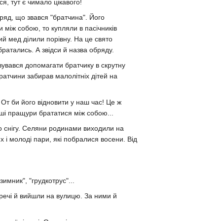
я, тут є чимало цікавого!
ряд, що звався "братчина". Його
 між собою, то купляли в пасічників
ий мед ділили порівну. На це свято
братались. А звідси й назва обряду.
зувався допомагати братчику в скрутну
ратчини забирав малолітніх дітей на
От би його відновити у наш час! Це ж
аші пращури брататися між собою...
о снігу. Селяни родинами виходили на
х і молоді пари, які побралися восени. Від
имник", "грудкотрус"...
ї речі й вийшли на вулицю. За ними й