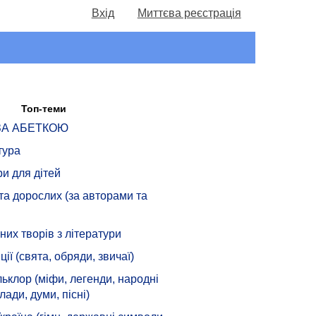
Вхід
Миттєва реєстрація
Топ-теми
 ЗА АБЕТКОЮ
тура
ри для дітей
 та дорослих (за авторами та
их творів з літератури
ції (свята, обряди, звичаї)
ьклор (міфи, легенди, народні
лади, думи, пісні)