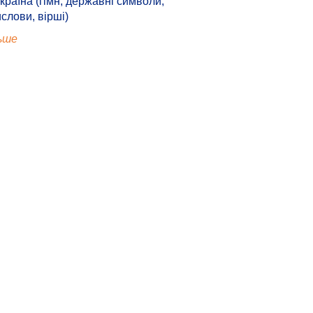
країна (гімн, державні символи,
ислови, вірші)
ьше