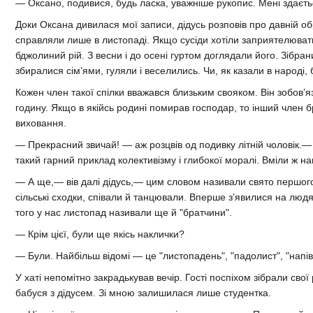
— Оксано, подивися, будь ласка, уважніше рукопис. Мені здаєтьс
Доки Оксана дивилася мої записи, дідусь розповів про давній об
справляли лише в листопаді. Якщо сусіди хотіли заприятелювати
бджолиний рій. З весни і до осені гуртом доглядали його. Зібран
збиралися сім’ями, гуляли і веселились. Чи, як казали в народі, 
Кожен член такої спілки вважався близьким свояком. Він зобов’я
годину. Якщо в якійсь родині помирав господар, то інший член б
виховання.
— Прекрасний звичай! — аж розцвів од подивку літній чоловік.— 
такий гарний приклад колективізму і глибокої моралі. Вміли ж н
— А ще,— вів далі дідусь,— цим словом називали свято першог
сільські сходки, співали й танцювали. Вперше з’явилися на людя
того у нас листопад називали ще й "братчини".
— Крім цієї, були ще якісь наклички?
— Були. Найбільш відомі — це "листопадень", "падолист", "напівз
У хаті непомітно закрадькував вечір. Гості поспіхом зібрали сво
бабуся з дідусем. Зі мною залишилася лише студентка.