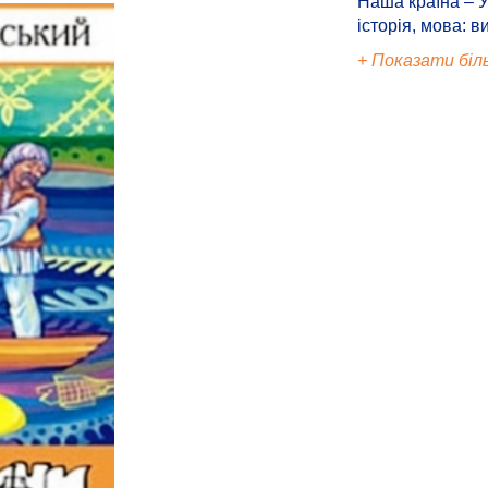
Наша країна – У
історія, мова: в
+ Показати біл