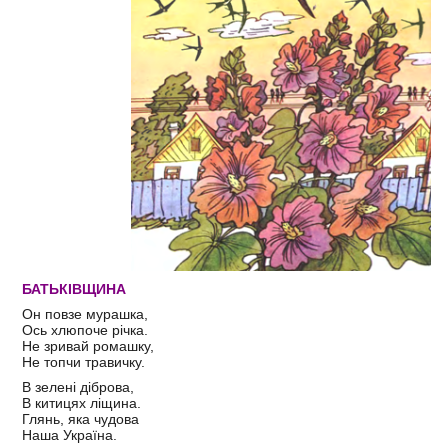
БАТЬКІВЩИНА
Он повзе мурашка,
Ось хлюпоче річка.
Не зривай ромашку,
Не топчи травичку.
В зелені діброва,
В китицях ліщина.
Глянь, яка чудова
Наша Україна.