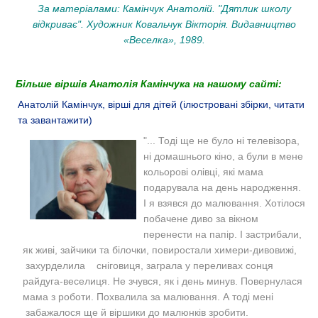
За матеріалами: Камінчук Анатолій. "Дятлик школу
відкриває". Художник Ковальчук Вікторія. Видавництво
«Веселка», 1989.
Більше віршів Анатолія Камінчука на нашому сайті:
Анатолій Камінчук, вірші для дітей (ілюстровані збірки, читати
та завантажити)
"...
Тоді ще не було ні телевізора,
ні домашнього кіно, а були в мене
кольорові олівці, які мама
подарувала на день народження.
І я взявся до малювання. Хотілося
побачене диво за вікном
перенести на папір. І застрибали,
як живі, зайчики та білочки, повиростали химери-дивовижі,
захурделила сніговиця, заграла у переливах сонця
райдуга-веселиця.
Не зчувся, як і день минув. Повернулася
мама з роботи.
Похвалила за малювання. А тоді мені
забажалося ще й віршики до малюнків зробити.