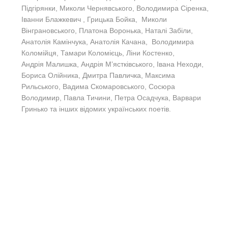
Підгірянки, Миколи Чернявського, Володимира Сіренка,
Іванни Блажкевич , Грицька Бойка, Миколи
Вінграновського, Платона Воронька, Наталі Забіли,
Анатолія Камінчука, Анатолія Качана, Володимира
Коломійця, Тамари Коломієць, Ліни Костенко,
Андрія Малишка, Андрія М’ястківського, Івана Неходи,
Бориса Олійника, Дмитра Павличка, Максима
Рильського, Вадима Скомаровського, Сосюра
Володимир, Павла Тичини, Петра Осадчука, Варвари
Гринько та інших відомих українських поетів.