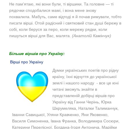
Не
пам'ятаю, які вони були, ті віршики. Та головне — ті
рядочки сподобалися мамі, і вона мене знову
похвалила.
Мабуть, саме відтоді я й почав римувати, тобто
писати вірші. Отой радісний і святковий стан душі бережу в
собі, коли беруся за перо, коли мережу рядки, коли
пишуться вірші для Вас, малята.
(Анатолій Камінчук)
Більше віршів про Україну:
Вірші про Україну
Думки українських поетів про рідну
країну, їхні відчуття до української
землі і нашого народу - все це юні
читачі зможуть знайти в
представленій добірці віршів про
Україну від Ганни Черінь, Юрка
Шкрумеляка, Наталки Талиманчук,
Іванни Савицької, Уляни Кравченко, Яни Яковенко,
Василя Симоненка, Івана Франка, Володимира Сосюри,
Катерини Перелісної, Богдана-Ігоря Антонича, Марійки