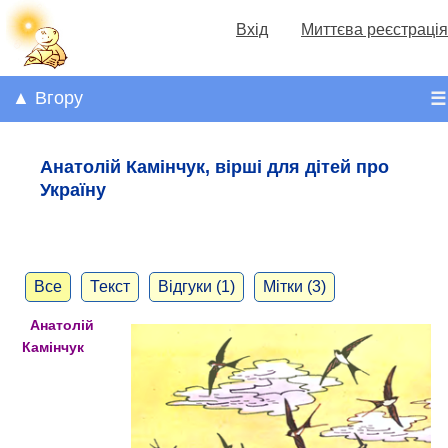
Вхід
Миттєва реєстрація
▲ Вгору
☰
Анатолій Камінчук, вірші для дітей про
Україну
Все
Текст
Відгуки (1)
Мітки (3)
Анатолій
Камінчук