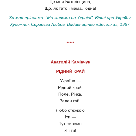
Це моя Батьківщина,
Що, як тато і мама, одна!
За матеріалами: "Ми живемо на Україні", Вірші про Україну.
Художник Сергеєва Любов. Видавництво «Веселка», 1987.
*****
Анатолій Камінчук
РІДНИЙ КРАЙ
Україна —
Рідний край.
Поле. Річка.
Зелен гай.
Любо стежкою
Іти —
Тут живемо
Я і ти!