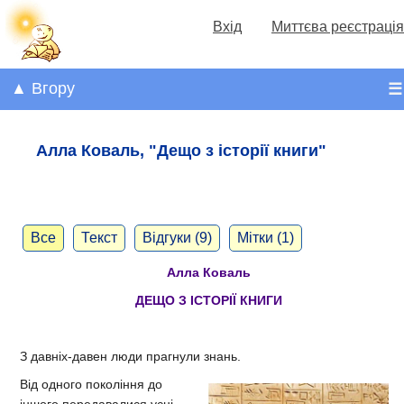
Вхід
Миттєва реєстрація
▲ Вгору
☰
Алла Коваль, "Дещо з історії книги"
Все
Текст
Відгуки (9)
Мітки (1)
Алла Коваль
ДЕЩО З ІСТОРІЇ КНИГИ
З давніх-давен люди прагнули знань.
Від одного покоління до
іншого передавалися усні