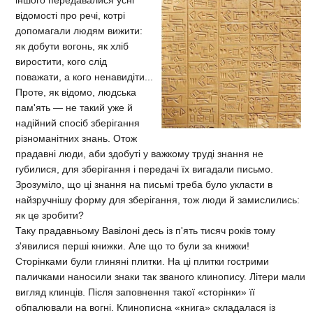
відомості про речі, котрі
допомагали людям вижити:
як добути вогонь, як хліб
виростити, кого слід
поважати, а кого ненавидіти...
Проте, як відомо, людська
пам'ять — не такий уже й
надійний спосіб зберігання
різноманітних знань. Отож
прадавні люди, аби здобуті у важкому труді знання не
губилися, для зберігання і передачі їх вигадали письмо.
Зрозуміло, що ці знання на письмі треба було укласти в
найзручнішу форму для зберігання, тож люди й замислились:
як це зробити?
Таку прадавньому Вавілоні десь із п'ять тисяч років тому
з'явилися перші книжки. Але що то були за книжки!
Сторінками були глиняні плитки. На ці плитки гострими
паличками наносили знаки так званого клинопису. Літери мали
вигляд клинців. Після заповнення такої «сторінки» її
обпалювали на вогні. Клинописна «книга» складалася із