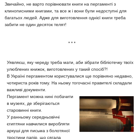
Звичайно, не варто порівнювати книги на пергаменті з
клинописними книгами, та все ж і вони були недоступні для
багатьох людей. Адже для виготовлення однієї книги треба
забити не один десяток телят!
* * *
Уявляєш, яку череду треба мати, аби зібрати бібліотечку твоїх
улюблених книжок, виготовлених у такий спосіб?!
В Україні пергаментом користувалися ще порівняно недавно,
чотириста років тому. На ньому тогочасні правителі складали
важливі документи.
Пергамент можна нині побачити
в музеях, де зберігаються
старовинні книги.
У ранньому середньовіччі
єгиптяни навчилися виробляти
аркуші для письма з болотяної
тростини папір, що сягала