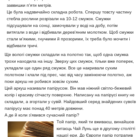
заввишки п'яти метрів.
Це була надзвичайно складна робота. Спершу товсту частину
стебла рослини розрізали на 10-12 смужок. Смужки
підсушували на сонці, замочували у воді на добу, потім
витягали з води і відбивали дерев'яним молотком. Щоб смужки
стали м'якими, гнучкими й прозорими, їх треба було мочити і
відбивати тричі.
Ще вологі смужки складали на полотно так, щоб одна смужка
трохи находила на іншу. Зверху цих смужок, тільки вже поперек,
укладали ще один ряд смужок. Все це накривали сухим
полотном і клали під прес, час від часу замінюючи полотно, аж
поки аркуш не робився зовсім сухим.
Цей аркуш називали папірусом. Він мав ніжний світло-бежевий
колір і красиву сітчасту поверхню. Написану на папірусі книгу не
складали, а згортали у сувій. Найдовший серед знайдених сувоїв
папірусу має понад 40 метрів довжини.
А де й коли з'явився сучасний папір?
Той папір, який ти вживаєш, винайшов
китаєць Чай Лунь ще в другому столітті
нашої ери. До Європи папір потрапив