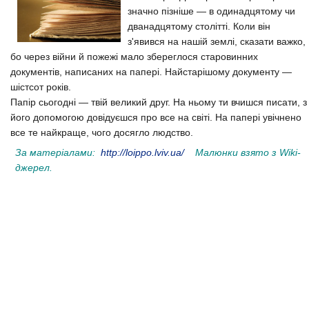
значно пізніше — в одинадцятому чи
дванадцятому столітті. Коли він
з'явився на нашій землі, сказати важко,
бо через війни й пожежі мало збереглося старовинних
документів, написаних на папері. Найстарішому документу —
шістсот років.
Папір сьогодні — твій великий друг. На ньому ти вчишся писати, з
його допомогою довідуєшся про все на світі. На папері увічнено
все те найкраще, чого досягло людство.
За матеріалами:
http://loippo.lviv.ua/
Малюнки взято з Wiki-
джерел.