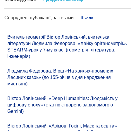
Споріднені публікації, за тегами:
Школа
Вчитель геометрії Віктор Ловінський, вчителька
літератури Людмила Федорова: «Хайку оріганометрії».
STEARM-урок у 7-му класі (геометрія, література,
інженерія)
Людмила Федорова. Вірш «На хвилях-променях
Лесиних казок» (до 155-річчя з дня народження
мисткині)
Віктор Ловінський. «Deep Humanities: Людськість у
цифрову епоху» (статтю створено за допомогою
Gemini)
Віктор Ловінський. «Азімов, Гокінг, Маск та освіта»