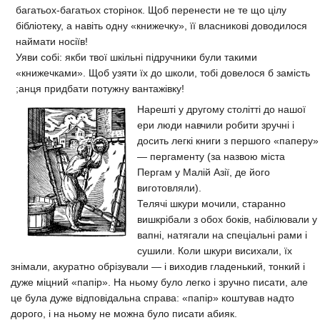
багатьох-багатьох сторінок. Щоб перенести не те що цілу
бібліотеку, а навіть одну «книжечку», її власникові доводилося
наймати носіїв!
Уяви собі: якби твої шкільні підручники були такими
«книжечками». Щоб узяти їх до школи, тобі довелося б замість
;анця придбати потужну вантажівку!
Нарешті у другому столітті до нашої
ери люди навчили робити зручні і
досить легкі книги з першого «паперу»
— пергаменту (за назвою міста
Пергам у Малій Азії, де його
виготовляли).
Телячі шкури мочили, старанно
вишкрібали з обох боків, набілювали у
вапні, натягали на спеціальні рами і
сушили. Коли шкури висихали, їх
знімали, акуратно обрізували — і виходив гладенький, тонкий і
дуже міцний «папір». На ньому було легко і зручно писати, але
це була дуже відповідальна справа: «папір» коштував надто
дорого, і на ньому не можна було писати абияк.