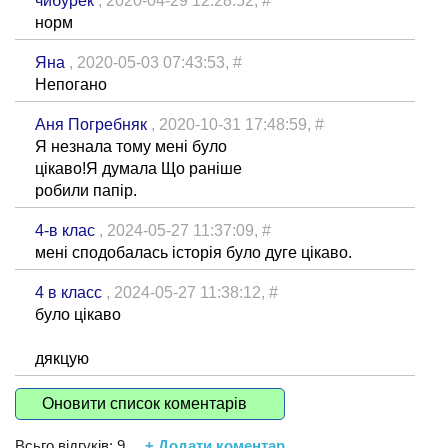
чибурек
, 2020-04-29 12:28:52,
#
норм
Яна
, 2020-05-03 07:43:53,
#
Непогано
Аня Погребняк
, 2020-10-31 17:48:59,
#
Я незнала тому мені було
цікаво!Я думала Що раніше
робили папір.
4-в клас
, 2024-05-27 11:37:09,
#
мені сподобалась історія було дуге цікаво.
4 в класс
, 2024-05-27 11:38:12,
#
було цікаво
дякцую
Оновити список коментарів
Всьго відгуків:
9
+ Додати коментар