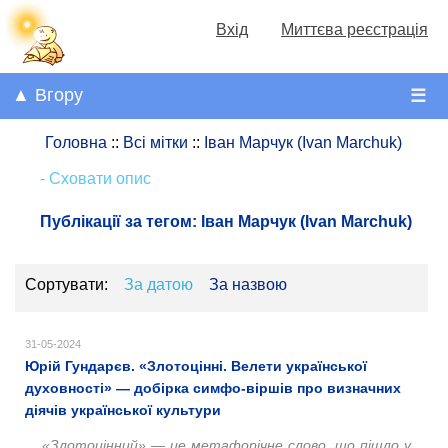
Вхід
Миттєва реєстрація
▲ Вгору
☰
Головна
::
Всі мітки
::
Іван Марчук (Ivan Marchuk)
- Сховати опис
Публікації за тегом:
Іван Марчук (Ivan Marchuk)
Сортувати:
За датою
За назвою
31-05-2024
Юрій Гундарєв. «Злотоцінні. Велети української
духовності» — добірка симфо-віршів про визначних
діячів української культури
«Злотоцінний» — це метафорічне слово, що пішло у