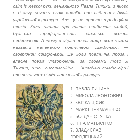
світ із легкої руки геніального Павла Тичини, з якого
я й хочу почати свою оповідь про видатних діячів
української культури. Але це не просто традиційна
поезія. Коли пишеш про таких неабияких людей,
будь-яка трафаретність здається якоюсь
недоречною. А тому я обрав новий жанр, який можна
назвати маленькою поетичною симфонією, —
своєрідний симфо-вірш. Це коли поетична проза і
власне поезія утворюють, за словами того ж
Тичини, щось енгармонійне… Читаймо симфо-вірші
про визначних діячів української культури:
1. ПАВЛО ТИЧИНА
2. МИКОЛА ЛЕОНТОВИЧ
3. КВІТКА ЦІСИК
4. МАРІЯ ПРИМАЧЕНКО
5. БОГДАН СТУПКА
6. НІНА МАТВІЄНКО
7. ВЛАДИСЛАВ
ГОРОДЕЦЬКИЙ