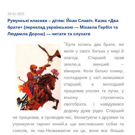
29-01-2022
Румунські класики – дітям: Йоан Славіч. Казка «Два
брати» (переклад українською — Міхаела Гербіл та
Людмила Дорош) — читати та слухати
"
Були колись два брати, які
жили у свого батька у мирі й
злагоді. Старший орав
землю,а менший –
вівчарив. Коли батько помер,
господарем у хаті залишився
старший, а молодший
працював уполях та лугах, у
всьому слухаючись
свогобрата, і навідувався
додому дуже рідко. Старший
не працював, а проводив час, бенкетуючи з друзями та
утримуючи гарних коней,а ще мисливських собак та
соколів, як пан.Незважаючи на це, вони все більше