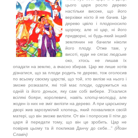
цього царя росло дерево
настільки високе, що його
верхівки ніхто й не бачив. Це
дерево цвіло і плодоносило
щороку, але ні цар, ні його
придворні, ні будь-який інший
землянин не бачили ніколи
його плоду. Отже там, у
висоті, куди не сягає людське
око, хтось не лишав їх
опадати на землю, а вчасно збирав. Цар же лише хотів
дізнатися, що за плоди родить те дерево, тож оголосив
по всьому своєму царстві, що той, хто вилізе на нього і
зможе розказати, які той має плоди, одружиться на
одній із його доньок, яку сам собі вибере. З’їхалися
всілякі бояри, королевичі, навіть хлопці-молодці, але
жоден із них не зміг вилізти на дерево. А при царському
дворі жив зарозумілий хлопець, який похвалився своїй
матері, що він зможе вилізти. От він і попросив її піти до
царя й передати тому, що він це зробить. Цар не
повірив цьому та й покликав Данчу до себе..."
(Йоан
Славіч)