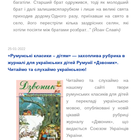
багатіли. Старший брат одружився, тоді як молодший
брат і далі залишивсяпарубком і лише на великі свята
приходив додому.Одного разу, приїхавши на свято в
село, його перестріли кілька заздрісних селян, які
хотіли посіяти між братами розбрат..."
(Йоан Славіч)
25-01-2022
«Румунські класики – дітям» — захоплива рубрика в
журналі для українських дітей Румунії «Дзвоник».
Читаймо та слухаймо українською!
Читаймо та слухаймо на
нашому сайті т
вори
румунських класиків для дітей
у перекладі українською
мовою, опубліковані у новій
цікавій рубриці
журналу
«Дзвоник», що
видається Союзом Українців
України
.