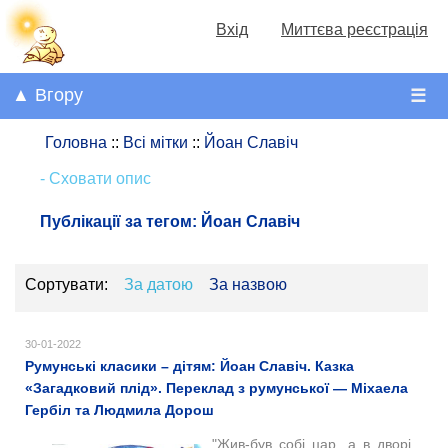
Вхід
Миттєва реєстрація
▲ Вгору
☰
Головна
::
Всі мітки
::
Йоан Славіч
- Сховати опис
Публікації за тегом:
Йоан Славіч
Сортувати:
За датою
За назвою
30-01-2022
Румунські класики – дітям: Йоан Славіч. Казка
«Загадковий плід». Переклад з румунської — Міхаела
Гербіл та Людмила Дорош
"Жив-був собі цар, а в дворі