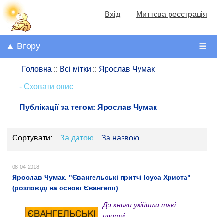
Вхід
Миттєва реєстрація
▲ Вгору
☰
Головна
::
Всі мітки
::
Ярослав Чумак
- Сховати опис
Публікації за тегом:
Ярослав Чумак
Сортувати:
За датою
За назвою
08-04-2018
Ярослав Чумак. "Євангельські притчі Ісуса Христа"
(розповіді на основі Євангелії)
До книги увійшли такі
притчі: