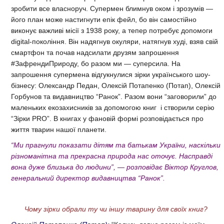
зробити все власноруч. Супермен блимнув оком і зрозумів —
його план може настигнути епік фейл, бо він самостійно
виконує важливі місії з 1938 року, а тепер потребує допомоги
digital-покоління. Він надягнув окуляри, натягнув худі, взяв свій
смартфон та почав надсилати друзям запрошення
#ЗафрендиПрироду, бо разом ми — суперсила. На
запрошення супермена відгукнулися зірки українського шоу-
бізнесу: Олександр Педан, Олексій Потапенко (Потап), Олексій
Горбунов та видавництво “Ранок”. Разом вони “заговорили” до
маленьких екозахисників за допомогою книг і створили серію
“Зірки PRO”. В книгах у фановій формі розповідається про
життя тварин нашої планети.
“Ми прагнули показати дітям та батькам України, наскільки
різноманітна та прекрасна природа нас оточує. Насправді
вона дуже близька до людини”, — розповідає Віктор Круглов,
генеральний директор видавництва “Ранок”.
Чому зірки обрали ту чи іншу тварину для своїх книг?