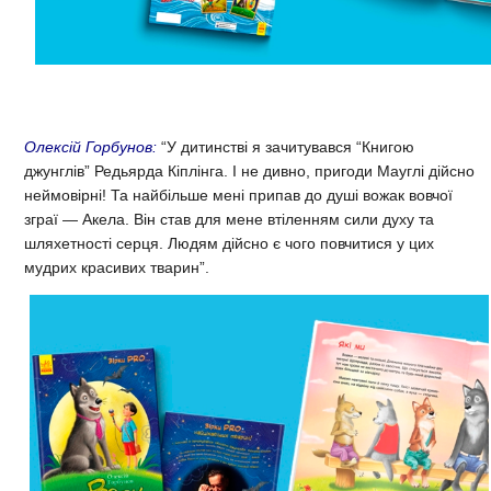
Олексій Горбунов:
“У дитинстві я зачитувався “Книгою
джунглів” Редьярда Кіплінга. І не дивно, пригоди Мауглі дійсно
неймовірні! Та найбільше мені припав до душі вожак вовчої
зграї — Акела. Він став для мене втіленням сили духу та
шляхетності серця. Людям дійсно є чого повчитися у цих
мудрих красивих тварин”.