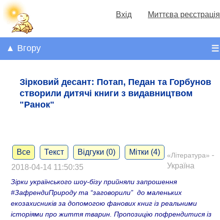
Вхід
Миттєва реєстрація
▲ Вгору
☰
Зірковий десант: Потап, Педан та Горбунов
створили дитячі книги з видавництвом
"Ранок"
Все
Текст
Відгуки (0)
Мітки (4)
-
«Література»
Україна
2018-04-14 11:50:35
Зірки українського шоу-бізу прийняли запрошення
#ЗафрендиПрироду та “заговорили” до маленьких
екозахисників за допомогою фанових книг із реальними
історіями про життя тварин. Пропозицію пофрендитися із