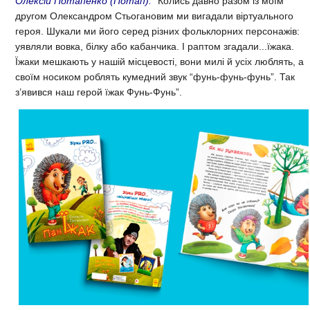
Олексій Потапенко (Потап):
“Колись давно разом із моїм
другом Олександром Стьогановим ми вигадали віртуального
героя. Шукали ми його серед різних фольклорних персонажів:
уявляли вовка, білку або кабанчика. І раптом згадали...їжака.
Їжаки мешкають у нашій місцевості, вони милі й усіх люблять, а
своїм носиком роблять кумедний звук “фунь-фунь-фунь”. Так
з’явився наш герой їжак Фунь-Фунь”.