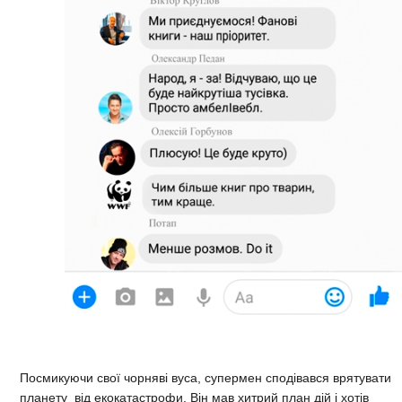
Посмикуючи свої чорняві вуса, супермен сподівався врятувати
планету від екокатастрофи. Він мав хитрий план дій і хотів