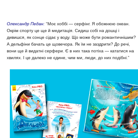
Олександр Педан:
“Моє хоббі — серфінг. Я обожнюю океан.
Окрім спорту це ще й медитація. Сидиш собі на дошці і
дивишся, як сонце сідає у воду. Що може бути романтичнішим?
А дельфіни бачать це щовечора. Як їм не заздрити? До речі,
вони ще й видатні серфери. Є в них така потіха — кататися на
хвилях. І це далеко не єдине, чим ми, люди, до них подібні.”