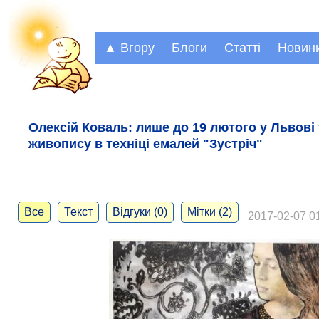
▲ Вгору
Блоги
Статті
Новин
Олексій Коваль: лише до 19 лютого у Львові
живопису в техніці емалей "Зустріч"
Все
Текст
Відгуки (0)
Мітки (2)
2017-02-07 01