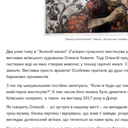
Два роки тому в “Зеленій канапі”
(
Галереї сучасного мистецтва у
виставка київського художника Олексія Коваля. Тоді Олексій пред
листками міді на яких створив живопис у техніці гарячої емалі. 
замало. Виставка просто вразила! Особливо припали до душі гл
барокових орнаментів.
З тих пір шанувальники постійно запитують: "Коли ж буде ще та
майстерне мистецтво?" А тим часом його можна було дивитися н
Київських галереях, а також на виставці 2017 року в Дніпрі.
Як говорить Олексій, - усі зустрічі в нашому житті – не випадков
чуєш музику, бачиш картину і відчуваєш, що знав її завжди, розу
виглядає доленосний зв’язок, що тягнеться за нами крізь усі наш