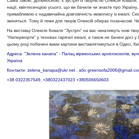
Сама такою, доленосною, є зустріч із творчістю Олексія Ковал
нації, квінтесенцією усього, що ви бачили чи знаєте про Україну
привабливою є надзвичайна довговічність живопису із емалі. Скіл
зміняться. Тому й теми для творів Олексій обирає позачасові. Че
На виставці Олексія Коваля “Зустріч” на вас чекатимуть нові твор
“Натюрморти” у техніках гарячої емалі, а також не бачені досі у
цьому році побачені вами картини виставлятимуться в Одесі, Київ
Адреса: "Зелена канапа" - Палац вірменських архієпископів, вули
Україна
Контакти: zelena_kanapa@ukr.net , або greensofa2006@gmail.c
+38 0322357549, +380322437023 +380506650603