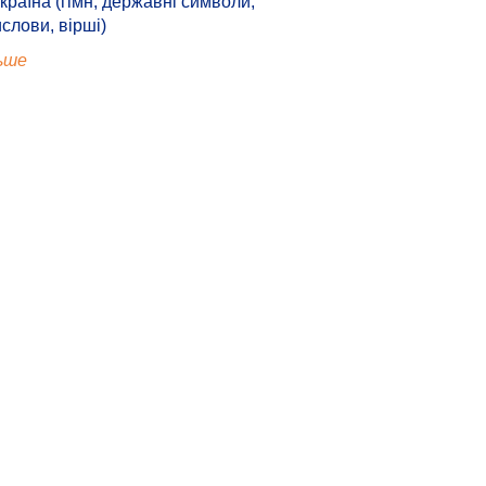
країна (гімн, державні символи,
ислови, вірші)
ьше