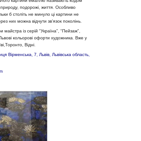
я. Його картини емаллю називають кодом
, природу, подорожі, життя. Особливо
ьки б століть не минуло ці картини не
рез них можна відчути зв’язок поколінь.
и майстра із серій “Україна”, “Пейзаж”,
 Львові кольорові офорти художника. Вже у
і,Торонто, Відні.
ця Вірменська, 7, Львів, Львівська область,
om