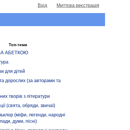
Вхід
Миттєва реєстрація
Топ-теми
 ЗА АБЕТКОЮ
тура
ри для дітей
 та дорослих (за авторами та
их творів з літератури
ції (свята, обряди, звичаї)
ьклор (міфи, легенди, народні
лади, думи, пісні)