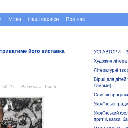
и
Мітки
Наші сервіси
Про нас
 триватиме його виставка
УСІ АВТОРИ –
Художня літера
Літературні тво
Вірші для дітей
темами)
:52:15
- Львів
«Виставки»
Список програмн
Українські тради
Український фол
притчі, казки, ба