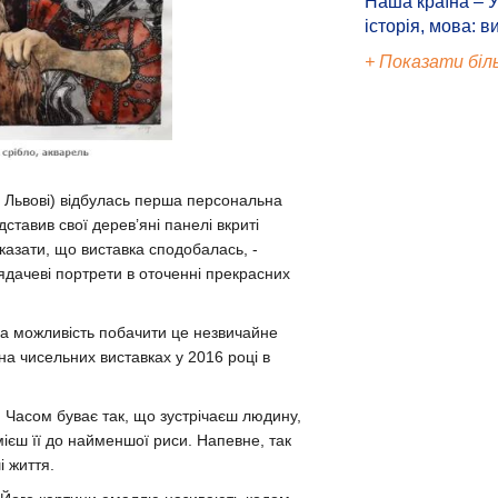
Наша країна – У
історія, мова: в
+ Показати біл
 Львові)
відбулась перша персональна
ставив свої дерев’яні панелі вкриті
Сказати, що виставка сподобалась, -
ядачеві портрети в оточенні прекрасних
ка можливість побачити це незвичайне
а чисельних виставках у 2016 році в
і. Часом буває так, що зустрічаєш людину,
мієш її до найменшої риси. Напевне, так
і життя.