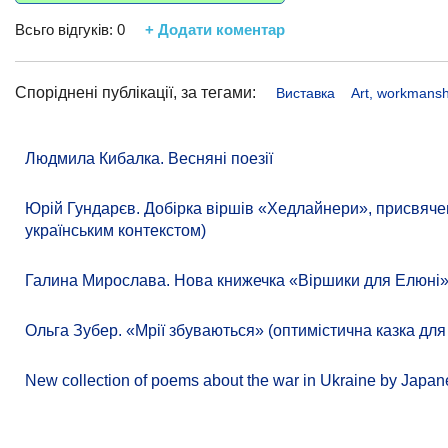
Всьго відгуків:
0
+ Додати коментар
Споріднені публікації, за тегами:
Виставка
Art, workmansh
Людмила Кибалка. Весняні поезії
Юрій Гундарєв. Добірка віршів «Хедлайнери», присвячена
українським контекстом)
Галина Мирослава. Нова книжечка «Віршики для Елюні
Ольга Зубер. «Мрії збуваються» (оптимістична казка для
New collection of poems about the war in Ukraine by Japa