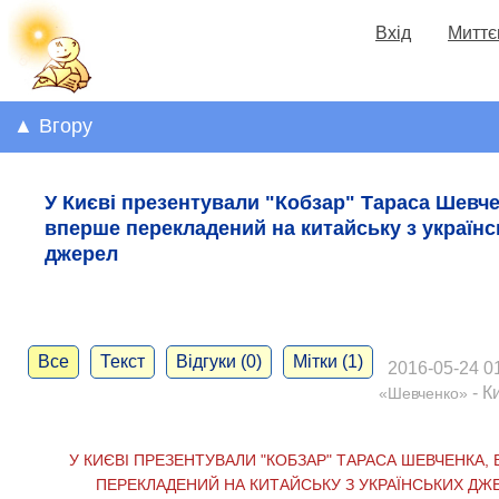
Вхід
Миттє
▲ Вгору
У Києві презентували "Кобзар" Тараса Шевче
вперше перекладений на китайську з українс
джерел
Все
Текст
Відгуки (0)
Мітки (1)
2016-05-24 01
- К
«Шевченко»
У КИЄВІ ПРЕЗЕНТУВАЛИ "КОБЗАР" ТАРАСА ШЕВЧЕНКА,
ПЕРЕКЛАДЕНИЙ НА КИТАЙСЬКУ З УКРАЇНСЬКИХ ДЖ