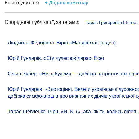
Всьго відгуків:
0
+ Додати коментар
Споріднені публікації, за тегами:
Тарас Григорович Шевчен
Людмила Федорова. Вірш «Мандрівка» (відео)
Юрій Гундарів. «Сім чудес ювіляра». Есеї
Ольга Зубер. «Не забудем» — добірка патріотичних вірш
Юрій Гундарєв. «Злотоцінні. Велети української духовно
добірка симфо-віршів про визначних діячів української к
Тарас Шевченко. Вірш «N. N. («Така, як ти, колись лілея..