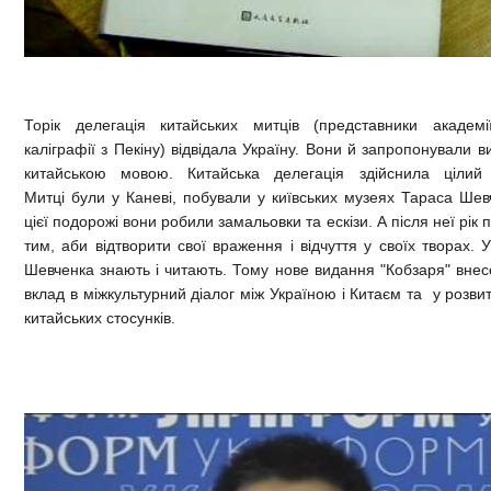
Торік делегація китайських митців (представники академ
каліграфії з Пекіну)
відвідала Україну
. Вони й запропонували в
китайською мовою. Китайська делегація
здійснила цілий
Митці були у Каневі, побували у київських музеях Тараса Шев
цієї подорожі вони робили замальовки та ескізи. А після неї рік
тим, аби відтворити свої враження і відчуття у своїх творах. 
Шевченка знають і читають. Тому нове видання "Кобзаря" вне
вклад в
міжкультурний діалог між Україною і Китаєм та
у розвит
китайських стосунків.