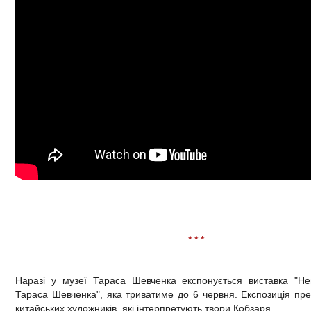
* * *
Наразі у музеї Тараса Шевченка експонується виставка "Не
Тараса Шевченка", яка триватиме до 6 червня. Експозиція пр
китайських художників, які інтерпретують твори Кобзаря.