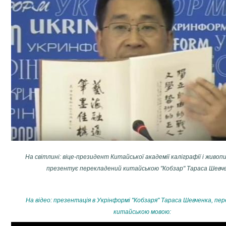
На світлині: віце-президент Китайської академії каліграфії і живо
презентує перекладений китайською "Кобзар" Тараса Шевче
На відео: презентація в Укрінформі "Кобзаря" Тараса Шевченка, пе
китайською мовою: