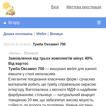
Вхід
Миттєва реєстрація
▲ Вгору
☰
Дошка оголошень
::
Меблі
::
Вінниця
Тумба Оксамит 700
2026-05-31 13:45:23
- Вінниця
«Меблі»
Замовлення від трьох комплектів мінус 40%.
Від вартос
Тумба Оксамит 700
— вишукані меблі для ванної
кімнати у стилі неокласики.
Елегантне поєднання класичних форм і сучасних
матеріалів робить цю тумбу справжньою окрасою
інтер’єру. Виготовлена з якісного МДФ із надійним
фарбуванням, стільниця — натуральний кварцит
товщиною 20 мм, що забезпечує високу міцність,
стійкість до вологи та подряпин. Нижня частина