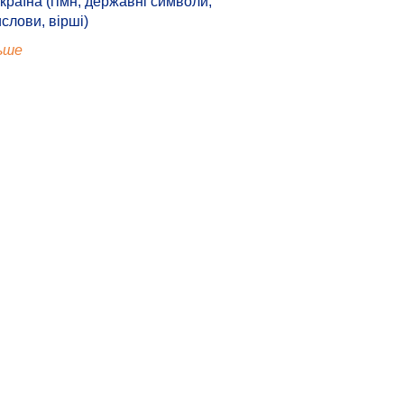
країна (гімн, державні символи,
ислови, вірші)
ьше