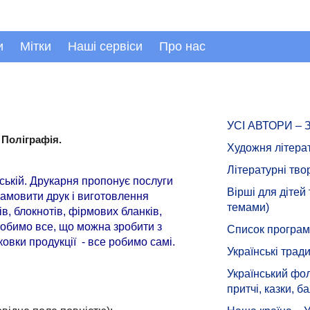
и
Мітки
Наші сервіси
Про нас
УСІ АВТОРИ –
 Поліграфія.
Художня літера
Літературні тво
дській. Друкарня пропонує послуги
Вірші для дітей
замовити друк і виготовлення
темами)
ів, блокнотів, фірмових бланків,
 Робимо все, що можна зробити з
Список програмн
ковки продукції - все робимо самі.
Українські тради
Український фол
притчі, казки, ба