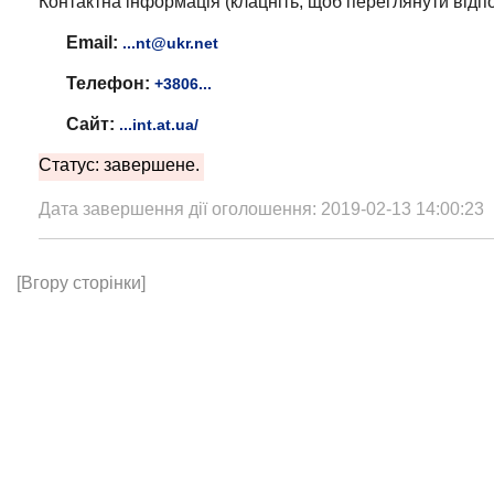
Контактна інформація (клацніть, щоб переглянути відпо
Email:
...nt@ukr.net
Телефон:
+3806...
Сайт:
...int.at.ua/
Статус: завершене.
Дата завершення дії оголошення: 2019-02-13 14:00:23
[Вгору сторінки]