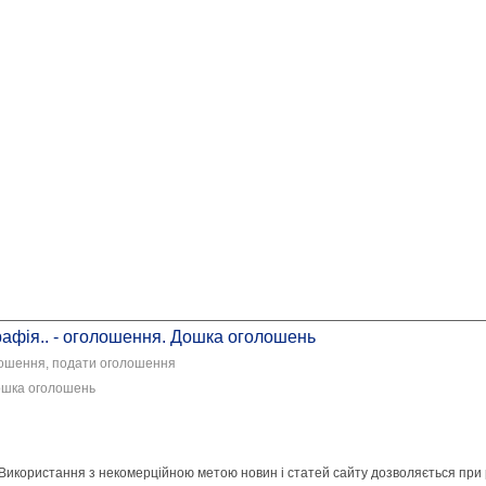
графія.. - оголошення. Дошка оголошень
лошення, подати оголошення
 Дошка оголошень
 Використання з некомерційною метою новин і статей сайту дозволяється при 