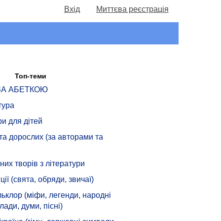
Вхід
Миттєва реєстрація
Топ-теми
 ЗА АБЕТКОЮ
тура
ри для дітей
 та дорослих (за авторами та
их творів з літератури
ції (свята, обряди, звичаї)
ьклор (міфи, легенди, народні
лади, думи, пісні)