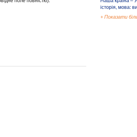
відне поле повністю):
Наша країна – У
історія, мова: в
+ Показати біл