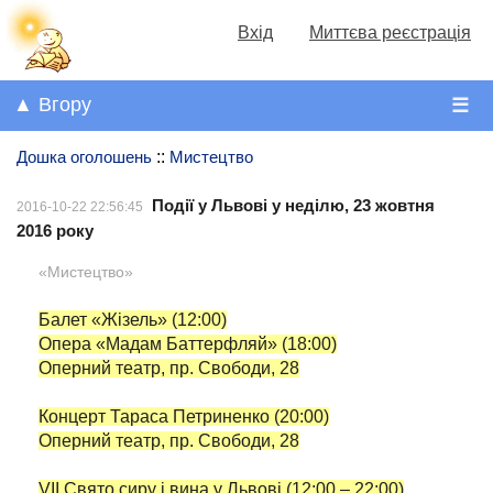
Вхід
Миттєва реєстрація
▲ Вгору
☰
Дошка оголошень
::
Мистецтво
Події у Львові у неділю, 23 жовтня
2016-10-22 22:56:45
2016 року
«Мистецтво»
Балет «Жізель» (12:00)
Опера «Мадам Баттерфляй» (18:00)
Оперний театр, пр. Свободи, 28
Концерт Тараса Петриненко (20:00)
Оперний театр, пр. Свободи, 28
VІI Свято сиру і вина у Львові (12:00 – 22:00)