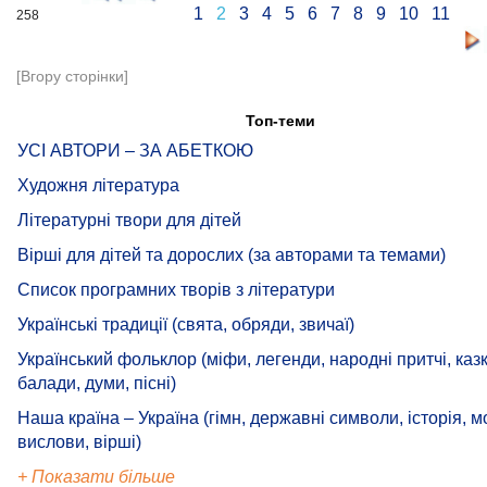
1
2
3
4
5
6
7
8
9
10
11
258
[Вгору сторінки]
Топ-теми
УСІ АВТОРИ – ЗА АБЕТКОЮ
Художня література
Літературні твори для дітей
Вірші для дітей та дорослих (за авторами та темами)
Список програмних творів з літератури
Українські традиції (свята, обряди, звичаї)
Український фольклор (міфи, легенди, народні притчі, казк
балади, думи, пісні)
Наша країна – Україна (гімн, державні символи, історія, м
вислови, вірші)
+ Показати більше