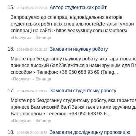
15.
Автор студентських робіт
2024-09-24 20:22:04
Запрошуємо до співпраці відповідальних авторів
студентських робіт всіх спеціальностейДетальні умови
співпраці на сайті > https://easystudy.com.ua/authors/
«Послуги»
- Вінниця
16.
Замовити наукову роботу
2024-09-24 20:21:23
Мрієте про бездоганну наукову роботу, яка гарантован
принесе високий бал?Зв'яжіться з нами зручним для В
способом:• Телефон: +38 050 683 93 69 (Teleg...
«Послуги»
- Вінниця
17.
Замовити студентську роботу
2024-09-24 20:20:47
Мрієте про бездоганну студентську роботу, яка гаранто
принесе Вам високий бал?Зв'яжіться з нами зручним д
Вас способом:• Телефон: +38 050 683 93 6...
«Послуги»
- Вінниця
18.
Замовити дослідницьку пропозицію
2024-09-24 20:19:58