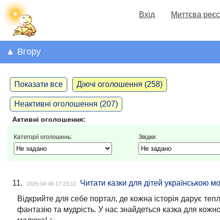
Вхід
Миттєва реєс
▲ Вгору
Показати все
Діючі оголошення (258)
Неактивні оголошення (207)
Активні оголошення:
Категорії оголошень:
Звідки:
11.
Читати казки для дітей українською м
2025-04-06 17:23:12
Відкрийте для себе портал, де кожна історія дарує тепл
фантазію та мудрість. У нас знайдеться казка для кожн