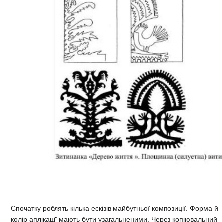
Спочатку роблять кілька ескізів майбутньої композиції. Форма й
колір аплікації мають бути узагальненими. Через копіювальний