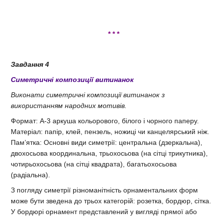
* * *
Завдання 4
Симетричні композиції витинанок
Виконати симетричні композиції витинанок з
використанням народних мотивів.
Формат: А-3 аркуша кольорового, білого і чорного паперу.
Матеріал: папір, клей, пензель, ножиці чи канцелярський ніж.
Пам’ятка: Основні види симетрії: центральна (дзеркальна),
двохосьова координальна, трьохосьова (на сітці трикутника),
чотирьохосьова (на сітці квадрата), багатьохосьова
(радіальна).
З погляду симетрії різноманітність орнаментальних форм
може бути зведена до трьох категорій: розетка, бордюр, сітка.
У бордюрі орнамент представлений у вигляді прямої або