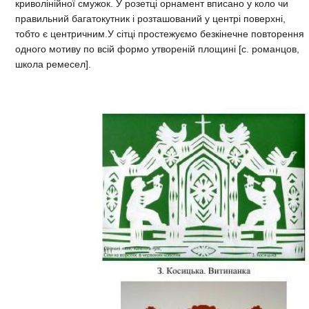
криволінійної смужок. У розетці орнамент вписано у коло чи
правильний багатокутник і розташований у центрі поверхні,
тобто є центричним.У сітці простежуємо безкінечне повторення
одного мотиву по всій формо утвореній площині [с. романцов,
школа ремесел].