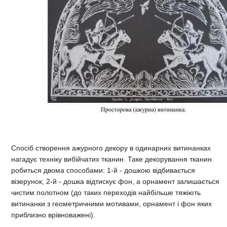
Спосіб створення ажурного декору в одинарних витинанках
нагадує техніку вибійчатих тканин. Таке декорування тканин
робиться двома способами: 1-й - дошкою відбивається
візерунок; 2-й - дошка відтискує фон, а орнамент залишається
чистим полотном (до таких переходів найбільше тяжіють
витинанки з геометричними мотивами, орнамент і фон яких
приблизно врівноважені).