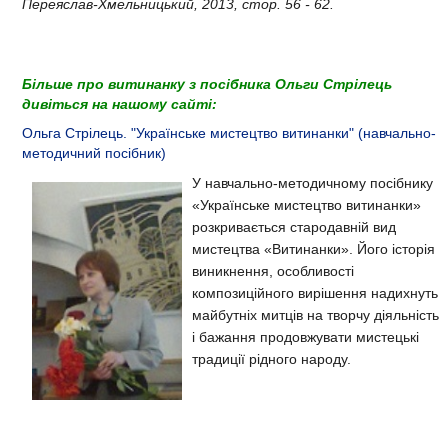
Переяслав-Хмельницький, 2013, стор. 56 - 62.
Більше про витинанку з посібника Ольги Стрілець
дивіться на нашому сайті:
Ольга Стрілець. "Українське мистецтво витинанки" (навчально-
методичний посібник)
У навчально-методичному посібнику
«Українське мистецтво витинанки»
розкривається стародавній вид
мистецтва «Витинанки». Його історія
виникнення, особливості
композиційного вирішення надихнуть
майбутніх митців на творчу діяльність
і бажання продовжувати мистецькі
традиції рідного народу.