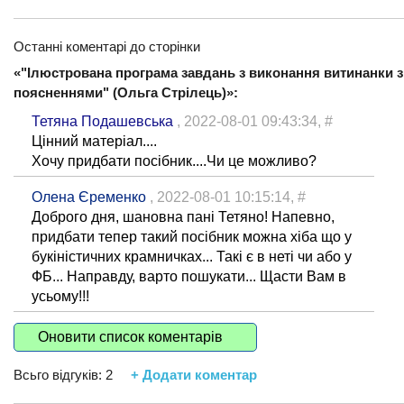
Останні коментарі до сторінки
«"Ілюстрована програма завдань з виконання витинанки з
поясненнями" (Ольга Стрілець)»:
Тетяна Подашевська
, 2022-08-01 09:43:34,
#
Цінний матеріал....
Хочу придбати посібник....Чи це можливо?
Олена Єременко
, 2022-08-01 10:15:14,
#
Доброго дня, шановна пані Тетяно! Напевно,
придбати тепер такий посібник можна хіба що у
букіністичних крамничках... Такі є в неті чи або у
ФБ... Направду, варто пошукати... Щасти Вам в
усьому!!!
Оновити список коментарів
Всьго відгуків:
2
+ Додати коментар