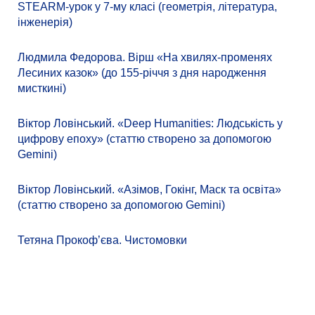
STEARM-урок у 7-му класі (геометрія, література,
інженерія)
Людмила Федорова. Вірш «На хвилях-променях
Лесиних казок» (до 155-річчя з дня народження
мисткині)
Віктор Ловінський. «Deep Humanities: Людськість у
цифрову епоху» (статтю створено за допомогою
Gemini)
Віктор Ловінський. «Азімов, Гокінг, Маск та освіта»
(статтю створено за допомогою Gemini)
Тетяна Прокоф’єва. Чистомовки