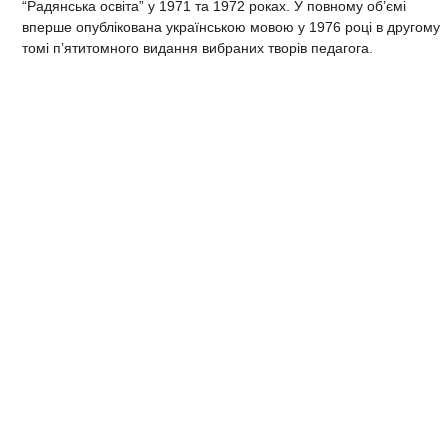
“Радянська освіта” у 1971 та 1972 роках. У повному об’ємі
вперше опублікована українською мовою у
1976 році
в другому
томі п’ятитомного видання вибраних творів педагога.