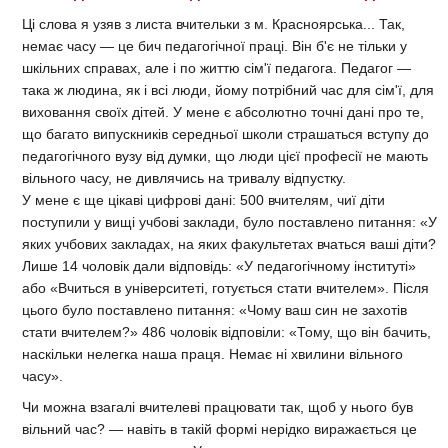
Ці слова я узяв з листа вчительки з м. Красноярська... Так,
немає часу — це бич педагогічної праці. Він б'є не тільки у
шкільних справах, але і по життю сім'ї педагога. Педагог —
така ж людина, як і всі люди, йому потрібний час для сім'ї, для
виховання своїх дітей. У мене є абсолютно точні дані про те,
що багато випускників середньої школи страшаться вступу до
педагогічного вузу від думки, що люди цієї професії не мають
вільного часу, не дивлячись на тривалу відпустку.
У мене є ще цікаві цифрові дані: 500 вчителям, чиї діти
поступили у вищі учбові заклади, було поставлено питання: «У
яких учбових закладах, на яких факультетах вчаться ваші діти?
Лише 14 чоловік дали відповідь: «У педагогічному інституті»
або «Вчиться в університеті, готується стати вчителем». Після
цього було поставлено питання: «Чому ваш син не захотів
стати вчителем?» 486 чоловік відповіли: «Тому, що він бачить,
наскільки нелегка наша праця. Немає ні хвилини вільного
часу».
Чи можна взагалі вчителеві працювати так, щоб у нього був
вільний час? — навіть в такій формі нерідко виражається це