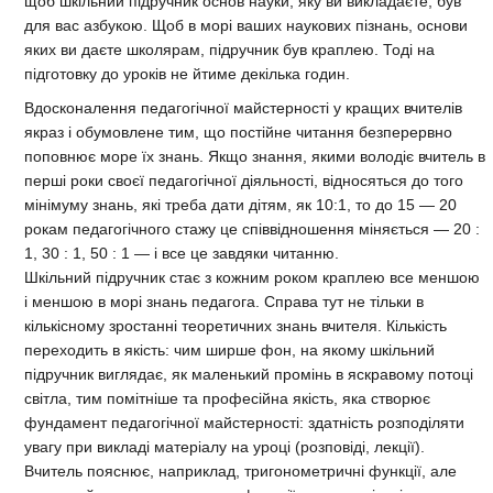
щоб шкільний підручник основ науки, яку ви викладаєте, був
для вас азбукою. Щоб в морі ваших наукових пізнань, основи
яких ви даєте школярам, підручник був краплею. Тоді на
підготовку до уроків не йтиме декілька годин.
Вдосконалення педагогічної майстерності у кращих вчителів
якраз і обумовлене тим, що постійне читання безперервно
поповнює море їх знань. Якщо знання, якими володіє вчитель в
перші роки своєї педагогічної діяльності, відносяться до того
мінімуму знань, які треба дати дітям, як 10:1, то до 15 — 20
рокам педагогічного стажу це співвідношення міняється — 20 :
1, 30 : 1, 50 : 1 — і все це завдяки читанню.
Шкільний підручник стає з кожним роком краплею все меншою
і меншою в морі знань педагога. Справа тут не тільки в
кількісному зростанні теоретичних знань вчителя. Кількість
переходить в якість: чим ширше фон, на якому шкільний
підручник виглядає, як маленький промінь в яскравому потоці
світла, тим помітніше та професійна якість, яка створює
фундамент педагогічної майстерності: здатність розподіляти
увагу при викладі матеріалу на уроці (розповіді, лекції).
Вчитель пояснює, наприклад, тригонометричні функції, але