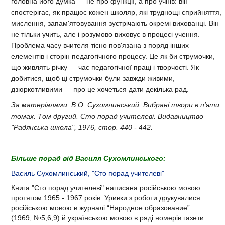
головна його думка — не про функції, а про учнів: він
спостерігає, як працює кожен школяр, які труднощі сприйняття,
мислення, запам'ятовування зустрічають окремі вихованці. Він
не тільки учить, але і розумово виховує в процесі учення.
Проблема часу вчителя тісно пов'язана з поряд інших
елементів і сторін педагогічного процесу. Це як би струмочки,
що живлять річку — час педагогічної праці і творчості. Як
добитися, щоб ці струмочки були завжди живими,
дзюркотливими — про це хочеться дати декілька рад.
За матеріалами: В.О. Сухомлинський. Вибрані твори в п'яти
томах. Том другий. Сто порад учителеві. Видавництво
"Радянська школа", 1976, стор. 440 - 442.
Більше порад від Василя Сухомлинського:
Василь Сухомлинський, "Сто порад учителеві"
Книга "Сто порад учителеві"
написана російською мовою
протягом 1965 - 1967 років. Уривки з роботи друкувалися
російською мовою в журналі “Народное образование”
(1969, №5,6,9) й українською мовою в ряді номерів газети