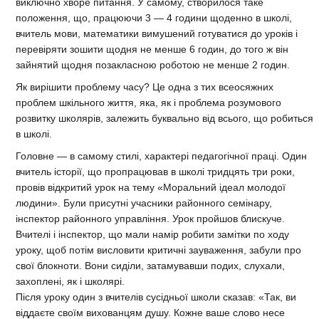
виключно хворе питання. У самому, створилося таке
положення, що, працюючи 3 — 4 години щоденно в школі,
вчитель мови, математики вимушений готуватися до уроків і
перевіряти зошити щодня не менше 6 годин, до того ж він
зайнятий щодня позакласною роботою не менше 2 годин.
Як вирішити проблему часу? Це одна з тих всеосяжних
проблем шкільного життя, яка, як і проблема розумового
розвитку школярів, залежить буквально від всього, що робиться
в школі.
Головне — в самому стилі, характері педагогічної праці. Один
вчитель історії, що пропрацював в школі тридцять три роки,
провів відкритий урок на тему «Моральний ідеал молодої
людини». Були присутні учасники районного семінару,
інспектор районного управління. Урок пройшов блискуче.
Вчителі і інспектор, що мали намір робити замітки по ходу
уроку, щоб потім висловити критичні зауваження, забули про
свої блокноти. Вони сиділи, затамувавши подих, слухали,
захоплені, як і школярі.
Після уроку один з вчителів сусідньої школи сказав: «Так, ви
віддаєте своїм вихованцям душу. Кожне ваше слово несе