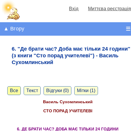
Вхід
Миттєва реєстрація
▲ Вгору
☰
6. "Де брати час? Доба має тільки 24 години"
(з книги "Сто порад учителеві") - Василь
Сухомлинський
Все
Текст
Відгуки (0)
Мітки (1)
Василь Сухомлинський
СТО ПОРАД УЧИТЕЛЕВІ
6. ДЕ БРАТИ ЧАС? ДОБА МАЄ ТІЛЬКИ 24 ГОДИНИ