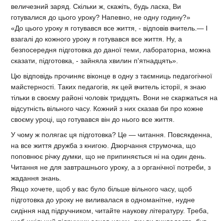
величезний заряд. Скільки ж, скажіть, будь ласка, Ви
готувалися до цього уроку? Напевно, не одну годину?»
«До цього уроку я готувався все життя, - відповів вчитель.— І
взагалі до кожного уроку я готувався все життя. Ну, а
безпосередня підготовка до даної теми, лабораторна, можна
сказати, підготовка, - зайняла хвилин п'ятнадцять».
Цю відповідь прочиняє віконце в одну з таємниць педагогічної
майстерності. Таких педагогів, як цей вчитель історії, я знаю
тільки в своєму районі чоловік тридцять. Вони не скаржаться на
відсутність вільного часу. Кожний з них сказав би про кожне
своєму уроці, що готувався він до нього все життя.
У чому ж полягає ця підготовка? Це — читання. Повсякденна,
на все життя дружба з книгою. Дзюрчання струмочка, що
поповнює річку думки, що не припиняється ні на один день.
Читання не для завтрашнього уроку, а з органічної потреби, з
жадання знань.
Якщо хочете, щоб у вас було більше вільного часу, щоб
підготовка до уроку не виливалася в одноманітне, нудне
сидіння над підручником, читайте наукову літературу. Треба,