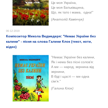
Це моя Україна,
Це моя Батьківщина,
Що, як тато і мама, одна!"
(Анатолій Камінчук)
06-12-2019
Композитор Микола Ведмедеря: "Немає України без
калини" - пісня на слова Галини Клок (текст, ноти,
відео)
"Немає України без калини,
Як і нема без пісні солов’я:
А ми — народ, зернина від
зернини,
В біді і щасті — ми одна
сім’я."
(Галина Клок)