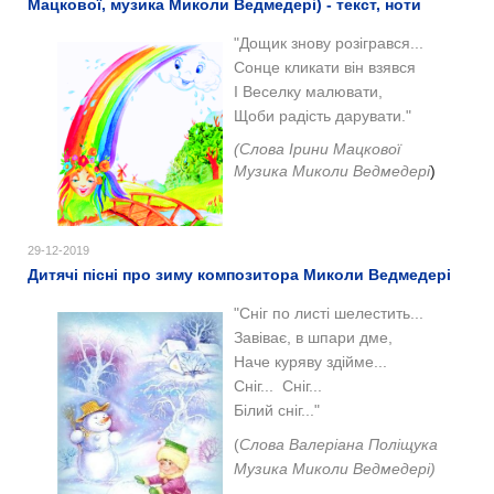
Мацкової, музика Миколи Ведмедері) - текст, ноти
"Дощик знову розігрався...
Сонце кликати він взявся
І Веселку малювати,
Щоби радість дарувати."
(Слова Ірини Мацкової
Музика Миколи Ведмедері
)
29-12-2019
Дитячі пісні про зиму композитора Миколи Ведмедері
"Сніг по листі шелестить...
Завіває, в шпари дме,
Наче куряву здійме...
Сніг... Сніг...
Білий сніг..."
(
Слова Валеріана Поліщука
Музика Миколи Ведмедері)