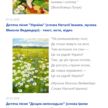
книжка і сопілка."
(Володимир Лучук)
07-01-2020
Дитяча пісня "Україна" (слова Наталії Іванюк, музика
Миколи Ведмедері) - текст, ноти, відео
"На ромашковому полі,
Де птахи живуть на волі,
Там волошок очі сині —
Це на рідній Україні!
Там, де рік гірські потоки,
Де ростуть стрункі осоки,
Де озера журавлині —
Це на рідній Україні!
"
(
Музика Миколи Ведмедері
Слова Наталії Іванюк)
07-01-2020
Дитяча пісня "Дощик-непосидько" (слова Ірини