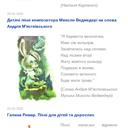
(Наталя Карпенко)
26-01-2020
Дитячі пісні композитора Миколи Ведмедері на слова
Андрія М'ястківського
"Я барвиста веселочка,
Маю сім кольорів,
Засвітилась над селами,
Над лісами вгорі.
Житу жовтого кольору
Подарую в жнива,
Соковито-зеленого
Буде мати трава."
(
Слова Андрія М'ястківського
Музика Миколи Ведмедері)
23-01-2020
Галина Римар. Пісні для дітей та дорослих
Пісні, написані відомою