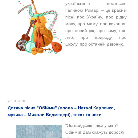
українською поетесою
Галиною Римар, – це красиві
пісні про Україну, про рідну
мову, про маму, про кохання,
про новий рік, про зиму, про
літо, про природу,
про
школу,
про останній дзвоник.
20-01-2020
Дитяча пісня "Обійми" (слова – Наталі Карпенко,
музика – Миколи Ведмедері), текст та ноти
"Які найдієвіші ліки у світі?
Обійми! Вам скажуть дорослі і