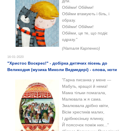
діти.
Обійми! Обійми!
Обійми втамують і біль, і
образу.
Обійми! Обійми!
Обійми, це те, що подіє
одразу."
(Наталя Карпенко
)
16-01-2020
"Христос Воскрес!" - добірка дитячих пісень до
Великодня (музика Миколи Ведмедері) - слова, ноти
"Гарна писанка у мене —
Мабуть, кращої й нема!
Мама тільки помагала,
Малювала ж я сама.
Змалювала дрібно квіти,
Вісім хрестиків малих,
І дрібнюсіньку ялинку,
Й поясочок поміж них..."