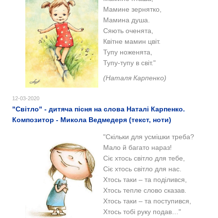
Мамине зернятко,
Мамина душа.
Сяють оченята,
Квітне мамин цвіт.
Тупу ноженята,
Тупу-тупу в світ."
(Наталя Карпенко)
12-03-2020
"Світло" - дитяча пісня на слова Наталі Карпенко.
Композитор - Микола Ведмедеря (текст, ноти)
"Скільки для усмішки треба?
Мало й багато нараз!
Сіє хтось світло для тебе,
Сіє хтось світло для нас.
Хтось таки – та поділився,
Хтось тепле слово сказав.
Хтось таки – та поступився,
Хтось тобі руку подав…"