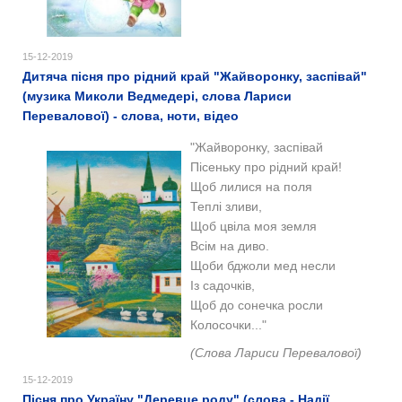
15-12-2019
Дитяча пісня про рідний край "Жайворонку, заспівай"
(музика Миколи Ведмедері, слова Лариси
Перевалової) - слова, ноти, відео
"Жайворонку, заспівай
Пісеньку про рідний край!
Щоб лилися на поля
Теплі зливи,
Щоб цвіла моя земля
Всім на диво.
Щоби бджоли мед несли
Із садочків,
Щоб до сонечка росли
Колосочки..."
(Слова Лариси Перевалової)
15-12-2019
Пісня про Україну "Деревце роду" (слова - Надії