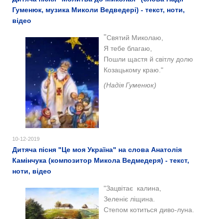
Гуменюк, музика Миколи Ведведері) - текст, ноти,
відео
"
Святий Миколаю,
Я тебе благаю,
Пошли щастя й світлу долю
Козацькому краю."
(Надія Гуменюк)
10-12-2019
Дитяча пісня "Це моя Україна" на слова Анатолія
Камінчука (композитор Микола Ведмедеря) - текст,
ноти, відео
"​Зацвітає калина,
Зеленіє ліщина.
Степом котиться диво-луна.