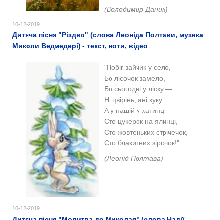
(Володимир Даник)
10-12-2019
Дитяча пісня "Різдво" (слова Леоніда Полтави, музика
Миколи Ведмедері) - текст, ноти, відео
"Побіг зайчик у село,
Бо лісочок замело,
Бо сьогодні у ліску —
Ні цвірінь, ані куку.
А у нашій у хатинці
Сто цукерок на ялинці,
Сто жовтеньких стрічечок,
Сто блакитних зірочок!"
(Леонід Полтава)
10-12-2019
Дитяча пісня "Молитва до Миколая" (слова Надії