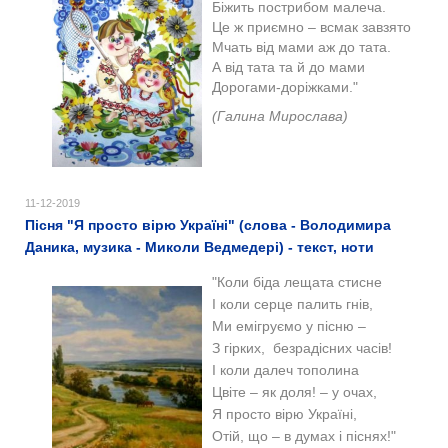
Біжить пострибом малеча.
Це ж приємно – всмак завзято
Мчать від мами аж до тата.
А від тата та й до мами
Дорогами-доріжками.
"
(Галина Мирослава)
11-12-2019
Пісня "Я просто вірю Україні" (слова - Володимира
Даника, музика - Миколи Ведмедері) - текст, ноти
"Коли біда лещата стисне
І коли серце палить гнів,
Ми емігруємо у пісню –
З гірких, безрадісних часів!
І коли далеч тополина
Цвіте – як доля! – у очах,
Я просто вірю Україні,
Отій, що – в думах і піснях!"