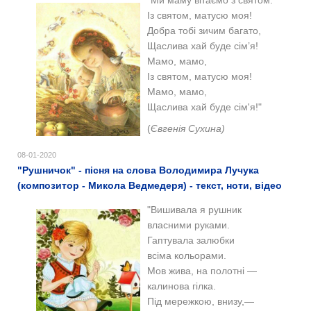
Із святом, матусю моя!
Добра тобі зичим багато,
Щаслива хай буде сім’я!
Мамо, мамо,
Із святом, матусю моя!
Мамо, мамо,
Щаслива хай буде сім'я!
"
(
Євгенія Сухина)
08-01-2020
"Рушничок" - пісня на слова Володимира Лучука
(композитор - Микола Ведмедеря) - текст, ноти, відео
"Вишивала я рушник
власними руками.
Гаптувала залюбки
всіма кольорами.
Мов жива, на полотні —
калинова гілка.
Під мережкою, внизу,—