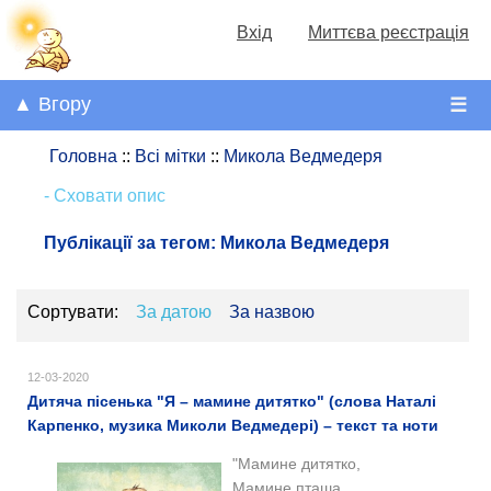
Вхід
Миттєва реєстрація
▲ Вгору
☰
Головна
::
Всі мітки
::
Микола Ведмедеря
- Сховати опис
Публікації за тегом:
Микола Ведмедеря
Сортувати:
За датою
За назвою
12-03-2020
Дитяча пісенька "Я – мамине дитятко" (слова Наталі
Карпенко, музика Миколи Ведмедері) – текст та ноти
"Мамине дитятко,
Мамине пташа,