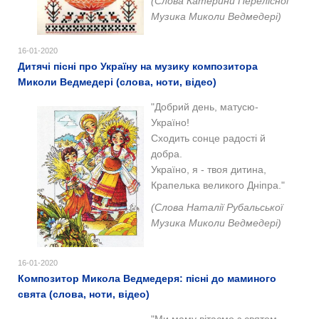
(Слова Катерини Перелісної
Музика Миколи Ведмедері)
16-01-2020
Дитячі пісні про Україну на музику композитора
Миколи Ведмедері (слова, ноти, відео)
"Добрий день, матусю-
Україно!
Сходить сонце радості й
добра.
Україно, я - твоя дитина,
Крапелька великого Дніпра."
(Слова Наталії Рубальської
Музика Миколи Ведмедері)
16-01-2020
Композитор Микола Ведмедеря: пісні до маминого
свята (слова, ноти, відео)
"Ми маму вітаємо з святом.