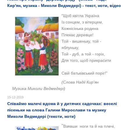
Кир'ян, музика - Миколи Ведмедері) - текст, ноти, відео
"Щоб квітла Україна
Із сонцем, з вітерцем,
Кожнісінька родина
Плекає деревце!
Той - вишеньку, той -
яблуньку,
Той - дуб, а той - горіх,
Для того, щоб прикрасити
Свій батьківський поріг!"
(Слова Надії Кир'ян
Музика Миколи Ведмедері)
15-12-2019
Співаймо малечі вдома й у дитячих садочках: веселі
пісеньки на слова Галини Мирослави та музику
Миколи Ведмедері (тексти, ноти)
"
Взявши ноги та й на плечі,