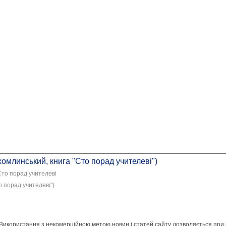
хомлинський, книга "Сто порад учителеві")
Сто порад учителеві
о порад учителеві")
 Використання з некомерційною метою новин і статей сайту дозволяється при 