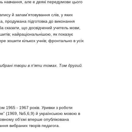
нь навчання, але е деякі передумови цього
пису й запам’ятовування слів, у яких
на, продумана підготовка до виконання
ба сказати, що досвідчений учитель мови,
шитів; найраціональнішою, як показує
ере зошити кількох учнів; фронтально в усіх
ибрані твори в п'яти томах. Том другий.
м 1965 - 1967 років. Уривки з роботи
е” (1969, №5,6,9) й українською мовою в
 повному об’ємі вперше опублікована
ання вибраних творів педагога.