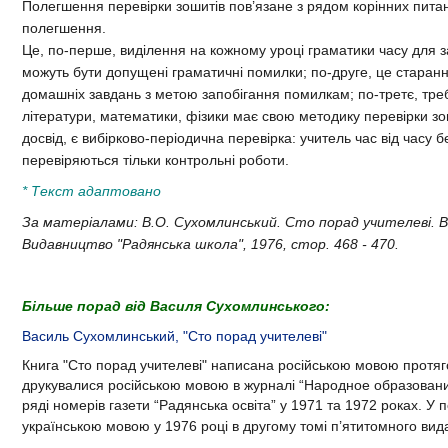
Полегшення перевірки зошитів пов’язане з рядом корінних пита
полегшення.
Це, по-перше, виділення на кожному уроці граматики часу для за
можуть бути допущені граматичні помилки; по-друге, це старан
домашніх завдань з метою запобігання помилкам; по-третє, тре
літератури, математики, фізики має свою методику перевірки зо
досвід, є вибірково-періодична перевірка: учитель час від часу б
перевіряються тільки контрольні роботи.
* Текст адаптовано
За матеріалами: В.О. Сухомлинський. Сто порад учителеві. В
Видавництво "Радянська школа", 1976, стор. 468 - 470.
Більше порад від Василя Сухомлинського:
Василь Сухомлинський, "Сто порад учителеві"
Книга "Сто порад учителеві"
написана російською мовою протяго
друкувалися російською мовою в журналі “Народное образовани
ряді номерів газети “Радянська освіта” у 1971 та 1972 роках. У
українською мовою у
1976 році
в другому томі п’ятитомного вид