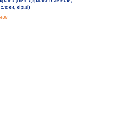
країна (гімн, державні символи,
ислови, вірші)
ьше