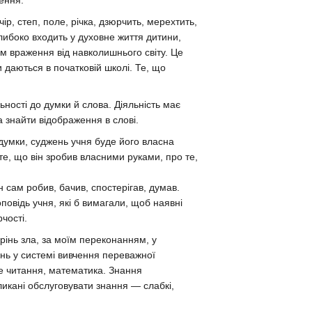
лення.
ір, степ, поле, річка, дзюрчить, мерехтить,
либоко входить у духовне життя дитини,
м враження від навколишнього світу. Це
и даються в початковій школі. Те, що
льності до думки й слова. Діяльність має
 знайти відображення в слові.
думки, суджень учня буде його власна
 те, що він зробив власними руками, про те,
ін сам робив, бачив, спостерігав, думав.
оповідь учня, які б вимагали, щоб наявні
чості.
рінь зла, за моїм переконанням, у
ань у системі вивчення переважної
не читання, математика. Знання
икані обслуговувати знання — слабкі,