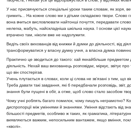
творчість, і нехай усе це відображується в слові, у відтінках мов
У нас присвячуються спеціальні уроки таким словам, як зоря, веч
гримить... На кожне слово ми з дітьми складаємо твори. Слово г
вона вчиться висловлювати найтонші почуття, передавати слово
нелегка, мабуть, найскладніша шкільна наука. І основи цієї наук
втрачено там, ніколи вже не надолужити.
Ведіть своїх вихованців від книжки й думки до діяльності, від дія
трансформуватися у власну думку учня, а власна думка повинна
Практично це зводиться до такого: хай якнайбільше предметом 
діяльність. Нехай ваш вихованець розповідає, міркує, звітує про
що він спостерігав.
Учень плутається в словах, коли ці слова не зв’язані з тим, що в
Треба давати такі завдання, які б передбачали розповідь, звіт, д
знання були пущені в обіг, а отже, щоб слово стало засобом твор
Чому учні роблять багато помилок, чому пишуть неграмотно? Ко
диспропорції між уміннями й знаннями. Уміння відстають від зн
більшості предметів, особливо ж таких, як граматика, літератур
виявляються важким, непосильним вантажем, якщо вміння, покл
«кволі».