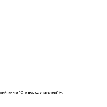
кий, книга "Сто порад учителеві")»: