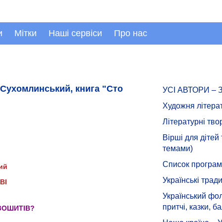
и
Мітки
Наші сервіси
Про нас
ь Сухомлинський, книга "Сто
УСІ АВТОРИ –
Художня літера
Літературні тво
Вірші для дітей
темами)
Список програмн
ий
Українські тради
ВІ
Український фол
притчі, казки, ба
 ЗОШИТІВ?