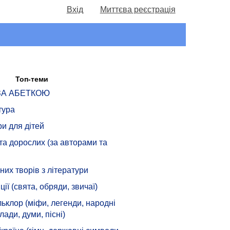
Вхід
Миттєва реєстрація
Топ-теми
 ЗА АБЕТКОЮ
тура
ри для дітей
 та дорослих (за авторами та
их творів з літератури
ції (свята, обряди, звичаї)
ьклор (міфи, легенди, народні
лади, думи, пісні)