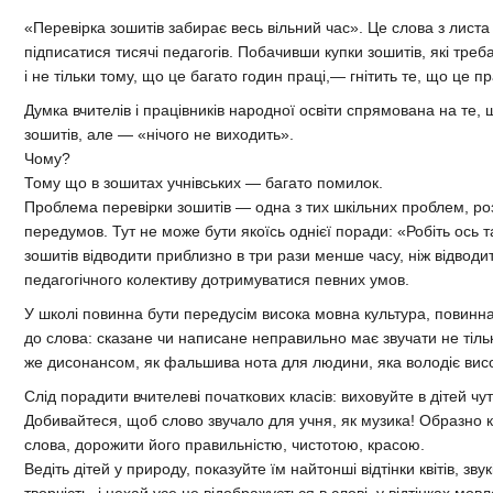
«Перевірка зошитів забирає весь вільний час». Це слова з листа 
підписатися тисячі педагогів. Побачивши купки зошитів, які треб
і не тільки тому, що це багато годин праці,— гнітить те, що це 
Думка вчителів і працівників народної освіти спрямована на те
зошитів, але — «нічого не виходить».
Чому?
Тому що в зошитах учнівських — багато помилок.
Проблема перевірки зошитів — одна з тих шкільних проблем, роз
передумов. Тут не може бути якоїсь однієї поради: «Робіть ось 
зошитів відводити приблизно в три рази менше часу, ніж відводит
педагогічного колективу дотримуватися певних умов.
У школі повинна бути передусім висока мовна культура, повинн
до слова: сказане чи написане неправильно має звучати не тіль
же дисонансом, як фальшива нота для людини, яка володіє ви
Слід порадити вчителеві початкових класів: виховуйте в дітей ч
Добивайтеся, щоб слово звучало для учня, як музика! Образно 
слова, дорожити його правильністю, чистотою, красою.
Ведіть дітей у природу, показуйте їм найтонші відтінки квітів, зв