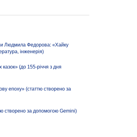
тури Людмила Федорова: «Хайку
ература, інженерія)
азок» (до 155-річчя з дня
ову епоху» (статтю створено за
аттю створено за допомогою Gemini)