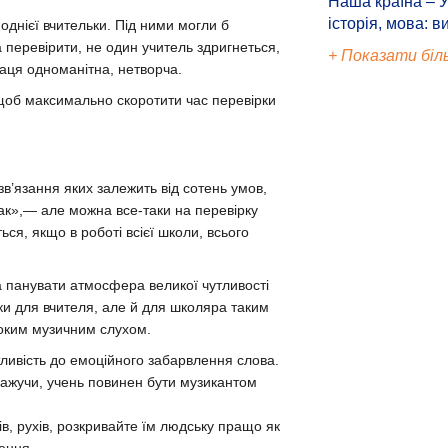
Наша країна – У
історія, мова: в
однієї вчительки. Під ними могли б
а перевірити, не один учитель здригнеться,
+ Показати біл
праця одноманітна, нетворча.
, щоб максимально скоротити час перевірки
в’язання яких залежить від сотень умов,
так»,— але можна все-таки на перевірку
ься, якщо в роботі всієї школи, всього
а панувати атмосфера великої чутливості
ки для вчителя, але й для школяра таким
соким музичним слухом.
утливість до емоційного забарвлення слова.
кажучи, учень повинен бути музикантом
уків, рухів, розкривайте їм людську пращо як