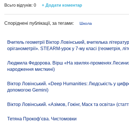
Всьго відгуків:
0
+ Додати коментар
Споріднені публікації, за тегами:
Школа
Вчитель геометрії Віктор Ловінський, вчителька літера
оріганометрії». STEARM-урок у 7-му класі (геометрія, літ
Людмила Федорова. Вірш «На хвилях-променях Лесиних к
народження мисткині)
Віктор Ловінський. «Deep Humanities: Людськість у цифр
допомогою Gemini)
Віктор Ловінський. «Азімов, Гокінг, Маск та освіта» (ст
Тетяна Прокоф’єва. Чистомовки