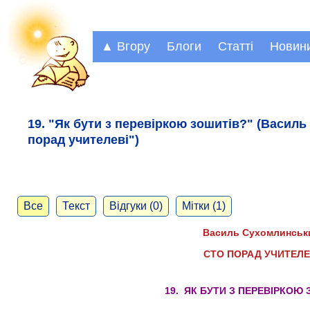
▲ Вгору
Блоги
Статті
Новин
19. "Як бути з перевіркою зошитів?" (Васил
порад учителеві")
Все
Текст
Відгуки (0)
Мітки (1)
Василь Сухомлинськ
СТО ПОРАД УЧИТЕЛЕ
19. ЯК БУТИ З ПЕРЕВІРКОЮ