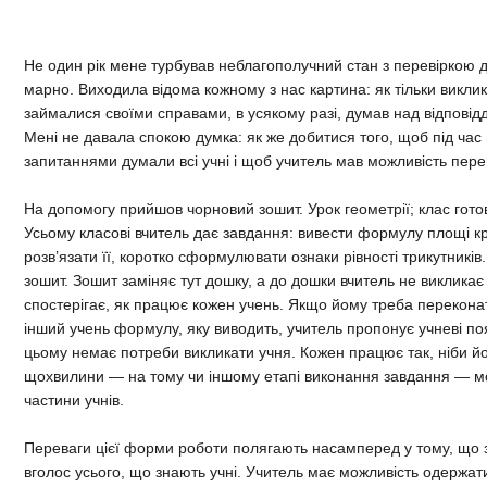
Не один рік мене турбував неблагополучний стан з перевіркою 
марно. Виходила відома кожному з нас картина: як тільки виклик
займалися своїми справами, в усякому разі, думав над відповіддю
Мені не давала спокою думка: як же добитися того, щоб під ча
запитаннями думали всі учні і щоб учитель мав можливість пере
На допомогу прийшов чорновий зошит. Урок геометрії; клас гот
Усьому класові вчитель дає завдання: вивести формулу площі кр
розв’язати її, коротко сформулювати ознаки рівності трикутників
зошит. Зошит заміняє тут дошку, а до дошки вчитель не викликає
спостерігає, як працює кожен учень. Якщо йому треба переконат
інший учень формулу, яку виводить, учитель пропонує учневі пояс
цьому немає потреби викликати учня. Кожен працює так, ніби й
щохвилини — на тому чи іншому етапі виконання завдання — м
частини учнів.
Переваги цієї форми роботи полягають насамперед у тому, що 
вголос усього, що знають учні. Учитель має можливість одержат