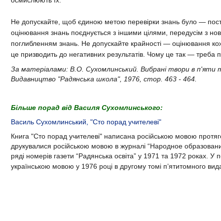
осмислюють їх.
Не допускайте, щоб єдиною метою перевірки знань було — поста
оцінювання знань поєднується з іншими цілями, передусім з н
поглибленням знань. Не допускайте крайності — оцінювання кож
це призводить до негативних результатів. Чому це так — треба 
За матеріалами: В.О. Сухомлинський. Вибрані твори в п'яти 
Видавництво "Радянська школа", 1976, стор. 463 - 464.
Більше порад від Василя Сухомлинського:
Василь Сухомлинський, "Сто порад учителеві"
Книга "Сто порад учителеві"
написана російською мовою протяго
друкувалися російською мовою в журналі “Народное образовани
ряді номерів газети “Радянська освіта” у 1971 та 1972 роках. У
українською мовою у
1976 році
в другому томі п’ятитомного вид