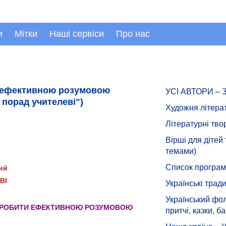
и
Мітки
Наші сервіси
Про нас
и ефективною розумовою
УСІ АВТОРИ –
порад учителеві")
Художня літера
Літературні тво
Вірші для дітей
темами)
Список програмн
ий
ВІ
Українські тради
Український фол
 ЗРОБИТИ ЕФЕКТИВНОЮ РОЗУМОВОЮ
притчі, казки, ба