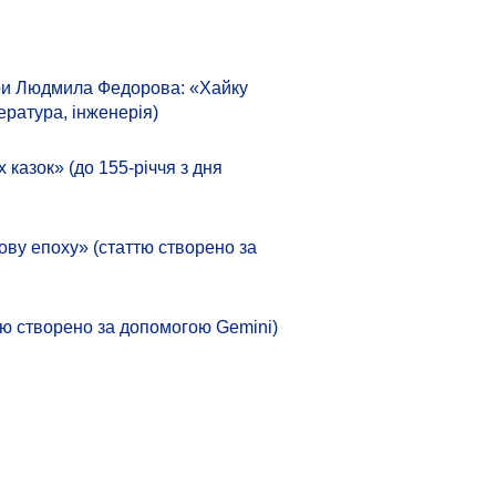
тури Людмила Федорова: «Хайку
ература, інженерія)
азок» (до 155-річчя з дня
ову епоху» (статтю створено за
аттю створено за допомогою Gemini)