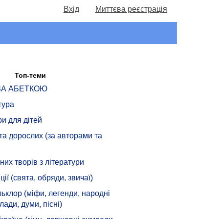
Вхід
Миттєва реєстрація
Топ-теми
 ЗА АБЕТКОЮ
тура
ри для дітей
 та дорослих (за авторами та
их творів з літератури
ції (свята, обряди, звичаї)
ьклор (міфи, легенди, народні
лади, думи, пісні)