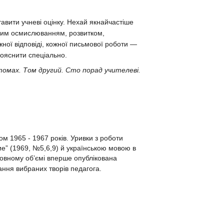
вити учневі оцінку. Нехай якнайчастіше
овим осмислюванням, розвитком,
ної відповіді, кожної письмової роботи —
пояснити спеціально.
томах. Том другий. Сто порад учителеві.
м 1965 - 1967 років. Уривки з роботи
е” (1969, №5,6,9) й українською мовою в
 повному об’ємі вперше опублікована
ання вибраних творів педагога.