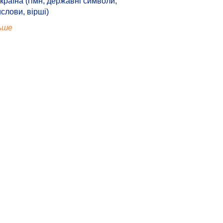
країна (гімн, державні символи,
ислови, вірші)
ьше