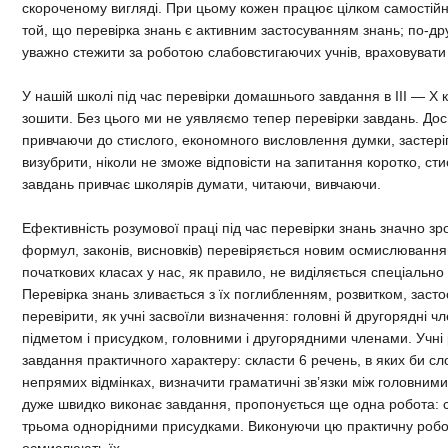
скороченому вигляді. При цьому кожен працює цілком самостійн
той, що перевірка знань є активним застосуванням знань; по-дру
уважно стежити за роботою слабовстигаючих учнів, враховувати ї
У нашій школі під час перевірки домашнього завдання в III — Х к
зошити. Без цього ми не уявляємо тепер перевірки завдань. Дос
привчаючи до стислого, економного висловлення думки, застеріга
визубрити, ніколи не зможе відповісти на запитання коротко, ст
завдань привчає школярів думати, читаючи, вивчаючи.
Ефективність розумової праці під час перевірки знань значно зр
формул, законів, висновків) перевіряється новим осмислювання
початкових класах у нас, як правило, не виділяється спеціально 
Перевірка знань зливається з їх поглибленням, розвитком, заст
перевірити, як учні засвоїли визначення: головні й другорядні ч
підметом і присудком, головними і другорядними членами. Учні
завдання практичного характеру: скласти 6 речень, в яких би сло
непрямих відмінках, визначити граматичні зв’язки між головним
дуже швидко виконає завдання, пропонується ще одна робота: 
трьома однорідними присудками. Виконуючи цю практичну робот