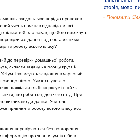
Наша країна – У
історія, мова: в
+ Показати біл
домашніх завдань: час нерідко пропадав
аний учень починав відповідати, всі
 тільки той, хто чекав, що його викличуть.
с перевірки завдання над поставленими
віряти роботу всього класу?
овий до перевірки домашньої роботи.
уга, скласти задачу на площу круга й
. Усі учні записують завдання в чорновий
 поки що нікого. Учитель уважно
ися, наскільки глибоко розуміє той чи
нити, що робиться, для чого і т. д. При
ого викликано до дошки. Учитель
оже припинити роботу всього класу або
знання перевіряються без повторення
и інформацію про знання учнів ніби в