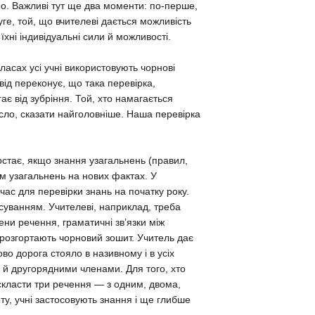
о. Важливі тут ще два моменти: по-перше,
ге, той, що вчителеві дається можливість
хні індивідуальні сили й можливості.
ласах усі учні використовують чорнові
від переконує, що така перевірка,
є від зубріння. Той, хто намагається
исло, сказати найголовніше. Наша перевірка
остає, якщо знання узагальнень (правил,
м узагальнень на нових фактах. У
час для перевірки знань на початку року.
осуванням. Учителеві, наприклад, треба
лени речення, граматичні зв’язки між
 розгортають чорновий зошит. Учитель дає
во дорога стояло в називному і в усіх
и й другорядними членами. Для того, хто
скласти три речення — з одним, двома,
у, учні застосовують знання і ще глибше