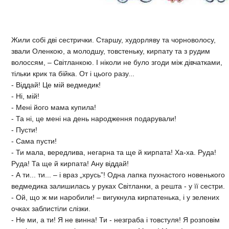
Жили собі дві сестрички. Старшу, худорляву та чорноволосу,
звали Оленкою, а молодшу, товстеньку, кирпату та з рудим
волоссям, – Світланкою. І ніколи не було згоди між дівчатками,
тільки крик та бійка. От і цього разу...
- Віддай! Це мій ведмедик!
- Ні, мій!
- Мені його мама купила!
- Та ні, це мені на день народження подарували!
- Пусти!
- Сама пусти!
- Ти мала, вередлива, негарна та ще й кирпата! Ха-ха. Руда!
Руда! Та ще й кирпата! Ану віддай!
- А ти... ти... – і враз „хрусь”! Одна лапка пухнастого новенького
ведмедика залишилась у руках Світланки, а решта - у її сестри.
- Ой, що ж ми наробили! – вигукнула кирпатенька, і у зелених
очках заблистіли слізки.
- Не ми, а ти! Я не винна! Ти - незграба і товстуля! Я розповім