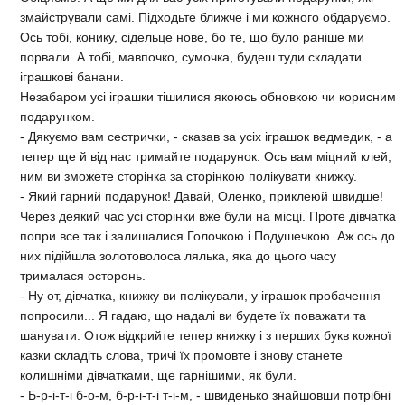
змайстрували самі. Підходьте ближче і ми кожного обдаруємо.
Ось тобі, конику, сідельце нове, бо те, що було раніше ми
порвали. А тобі, мавпочко, сумочка, будеш туди складати
іграшкові банани.
Незабаром усі іграшки тішилися якоюсь обновкою чи корисним
подарунком.
- Дякуємо вам сестрички, - сказав за усіх іграшок ведмедик, - а
тепер ще й від нас тримайте подарунок. Ось вам міцний клей,
ним ви зможете сторінка за сторінкою полікувати книжку.
- Який гарний подарунок! Давай, Оленко, приклеюй швидше!
Через деякий час усі сторінки вже були на місці. Проте дівчатка
попри все так і залишалися Голочкою і Подушечкою. Аж ось до
них підійшла золотоволоса лялька, яка до цього часу
трималася осторонь.
- Ну от, дівчатка, книжку ви полікували, у іграшок пробачення
попросили... Я гадаю, що надалі ви будете їх поважати та
шанувати. Отож відкрийте тепер книжку і з перших букв кожної
казки складіть слова, тричі їх промовте і знову станете
колишніми дівчатками, ще гарнішими, як були.
- Б-р-і-т-і б-о-м, б-р-і-т-і т-і-м, - швиденько знайшовши потрібні