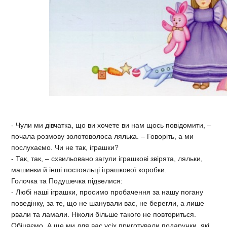
- Чули ми дівчатка, що ви хочете ви нам щось повідомити, –
почала розмову золотоволоса лялька. – Говоріть, а ми
послухаємо. Чи не так, іграшки?
- Так, так, – схвильовано загули іграшкові звірята, ляльки,
машинки й інші постояльці іграшкової коробки.
Голочка та Подушечка підвелися:
- Любі наші іграшки, просимо пробачення за нашу погану
поведінку, за те, що не шанували вас, не берегли, а лише
рвали та ламали. Ніколи більше такого не повториться.
Обіцяємо. А ще ми для вас усіх приготували подарунки, які