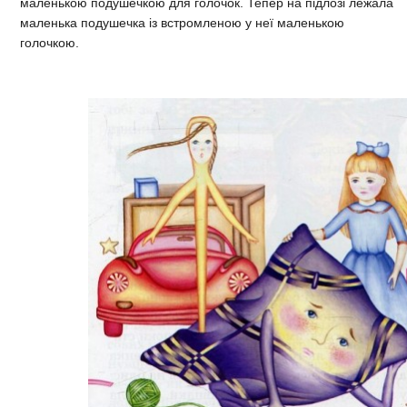
маленькою подушечкою для голочок. Тепер на підлозі лежала
маленька подушечка із встромленою у неї маленькою
голочкою.