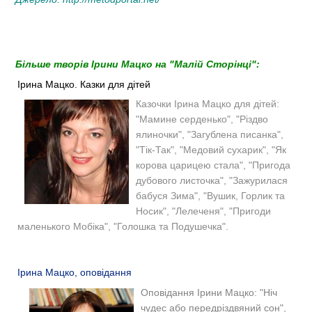
Більше творів Ірини Мацко на "Малій Сторінці":
Ірина Мацко. Казки для дітей
Казочки Ірина Мацко для дітей:
"Мамине серденько", "Різдво
ялиночки", "Загублена писанка",
"Тік-Так", "Медовий сухарик", "Як
корова царицею стала", "Пригода
дубового листочка", "Зажурилася
бабуся Зима", "Вушик, Горлик та
Носик", "Лелеченя", "Пригоди
маленького Мобіка", "Голошка та Подушечка".
Ірина Мацко, оповідання
Оповідання Ірини Мацко: "Ніч
чудес або передріздвяний сон",