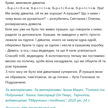
букви, вимовили дівчатка.
- Б-р-і-т-і б-о-м, б-р-і-т-і т-і-м. Б-р-і-т-і б-о-м, б-р-і-т-і т-і-м. Ура!
Ми знову дівчатка, ой як же хороше! А іграшки? Що з ними і
чому вони не рухаються? – розгубились Світланка і Оленка,
роззираючись довкола.
Біля них уже не було тих живих іграшок, що говорили з ними,
радили та допомагали. Іграшки, як заведено у житті, просто
лежали на підлозі. І дівчатка, нічого не кажучи одна одній,
обережно брали їх одну за одною і несли в іграшкову коробку.
- Дивись, а ось і наш ведмедик, та ще й наче усміхається.
Спасибі тобі, ведмедику. А золотоволосу ляльку ми поставимо
високо на поличку, щоби вона нагадувала, що ми обіцяли їй та
усім іграшкам.
З того часу не було між дівчатками суперечок. Й іграшок вони
не ображали, пам’ятаючи, як це погано – бути Голочкою ти
Подушечкою.
За матеріалами:
За матеріалами: Ірина Мацко. "Голочка та
Подушечка". Казка. Ілюстрації Олі Левус. Тернопіль,
видавництво "Підручники і посібники", 2015 рік, 24 с.
Джерело:
http://metodportal.net/