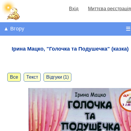
Вхід
Миттєва реєстрація
▲ Вгору
☰
Ірина Мацко, "Голочка та Подушечка" (казка)
Все
Текст
Відгуки (1)