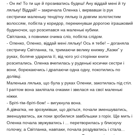
- Он як! То ти ще й прозиватись будеш! Ану віддай мені й ту
ляльку! Віддай! – закричала Оленка і, вирвавши із рук
сестрички маленьку тендітну ляльку із довгим золотистим
волоссям, побігла у коридор, перекинувши дорогою іграшковий
будиночок, що розсипався на маленькі кубики.
Світланка, з повними очима сліз, побігла слідом.
- Оленко, Оленко, віддай мені ляльку! Ось я тебе! – доганяла
сестричку Світланка, та, тримаючи велику книжку „Казки” у
руках, боляче ударила її, від чого усі сторінки книги
розсипались. Оленка вчепилась у руденькі косички сестри і
вони, борюкаючись і драпаючи одна одну, покотились по
долівці.
Маленька лялька, що була у руках Оленки, закотилась під стіл.
І раптом вона закліпала очками і звелася на свої маленькі
ніжки.
- Бріті-тім-бріті-бом! – вигукнула вона.
А дівчатка, не зрозумівши, що діється, почали зменшуватись,
зменшуватись, аж поки зробилися завбільшки з горіх. Ще мить і
Оленка почала звужуватись і ... перетворилась у блискучу
голочку, а Світланка, навпаки, почала роздуватись і стала...