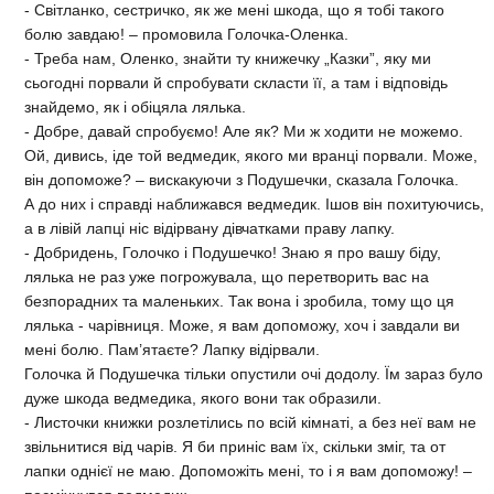
- Світланко, сестричко, як же мені шкода, що я тобі такого
болю завдаю! – промовила Голочка-Оленка.
- Треба нам, Оленко, знайти ту книжечку „Казки”, яку ми
сьогодні порвали й спробувати скласти її, а там і відповідь
знайдемо, як і обіцяла лялька.
- Добре, давай спробуємо! Але як? Ми ж ходити не можемо.
Ой, дивись, іде той ведмедик, якого ми вранці порвали. Може,
він допоможе? – вискакуючи з Подушечки, сказала Голочка.
А до них і справді наближався ведмедик. Ішов він похитуючись,
а в лівій лапці ніс відірвану дівчатками праву лапку.
- Добридень, Голочко і Подушечко! Знаю я про вашу біду,
лялька не раз уже погрожувала, що перетворить вас на
безпорадних та маленьких. Так вона і зробила, тому що ця
лялька - чарівниця. Може, я вам допоможу, хоч і завдали ви
мені болю. Пам’ятаєте? Лапку відірвали.
Голочка й Подушечка тільки опустили очі додолу. Їм зараз було
дуже шкода ведмедика, якого вони так образили.
- Листочки книжки розлетілись по всій кімнаті, а без неї вам не
звільнитися від чарів. Я би приніс вам їх, скільки зміг, та от
лапки однієї не маю. Допоможіть мені, то і я вам допоможу! –