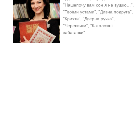
"Нашепочу вам сон я на вушко…",
"Твоїми устами", "Дивна подруга",
"Крихти", "Дверна ручка",
"Черевички", "Каталожні
забаганки".