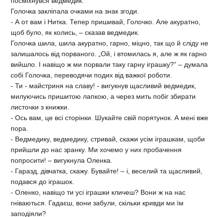
посміхнувся ведмедик.
Голочка закліпала очками на знак згоди.
- А от вам і Нитка. Тепер пришивай, Голочко. Але акуратно,
щоб було, як колись, – сказав ведмедик.
Голочка шила, шила акуратно, гарно, міцно, так що й сліду не
залишалось від порваного. „Ой, і втомилась я, але ж як гарно
вийшло. І навіщо ж ми порвали таку гарну іграшку?” – думала
собі Голочка, переводячи подих від важкої роботи.
- Ти - майстриня на славу! - вигукнув щасливий ведмедик,
милуючись пришитою лапкою, а через мить побіг збирати
листочки з книжки.
- Ось вам, це всі сторінки. Шукайте свій порятунок. А мені вже
пора.
- Ведмедику, ведмедику, стривай, скажи усім іграшкам, щоби
прийшли до нас зранку. Ми хочемо у них пробачення
попросити! – вигукнула Оленка.
- Гаразд, дівчатка, скажу. Бувайте! – і, веселий та щасливий,
подався до іграшок.
- Оленко, навіщо ти усі іграшки кличеш? Вони ж на нас
гніваються. Гадаєш, вони забули, скільки кривди ми їм
заподіяли?