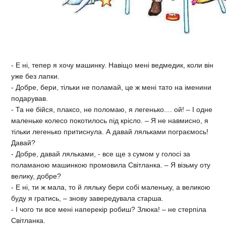
- Е ні, тепер я хочу машинку. Навіщо мені ведмедик, коли він
уже без лапки.
- Добре, бери, тільки не поламай, це ж мені тато на іменини
подарував.
- Та не бійся, плаксо, не поломаю, я легенько.... ой! – І одне
маленьке колесо покотилось під крісло. – Я не навмисно, я
тільки легенько притиснула. А давай ляльками пограємось!
Давай?
- Добре, давай ляльками, - все ще з сумом у голосі за
поламаною машинкою промовила Світланка. – Я візьму оту
велику, добре?
- Е ні, ти ж мала, то й ляльку бери собі маленьку, а великою
буду я гратись, – знову завередувала старша.
- І чого ти все мені наперекір робиш? Злюка! – не стерпіла
Світланка.