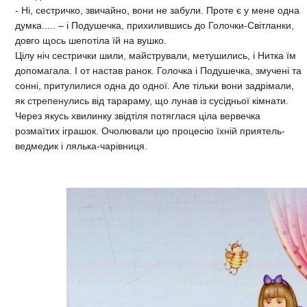
- Ні, сестричко, звичайно, вони не забули. Проте є у мене одна
думка..... – і Подушечка, прихилившись до Голочки-Світланки,
довго щось шепотіла їй на вушко.
Цілу ніч сестрички шили, майстрували, метушились, і Нитка їм
допомагала. І от настав ранок. Голочка і Подушечка, змучені та
сонні, притулилися одна до одної. Але тільки вони задрімали,
як стрепенулись від тарараму, що лунав із сусідньої кімнати.
Через якусь хвилинку звідтіля потяглася ціла вервечка
розмаїтих іграшок. Очолювали цю процесію їхній приятель-
ведмедик і лялька-чарівниця.