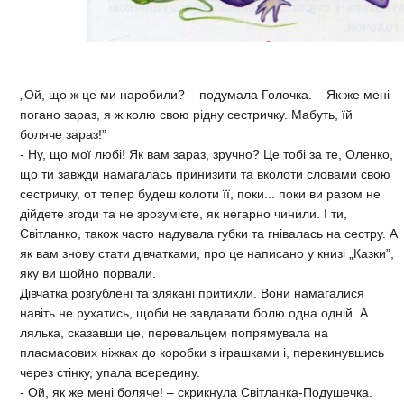
„Ой, що ж це ми наробили? – подумала Голочка. – Як же мені
погано зараз, я ж колю свою рідну сестричку. Мабуть, їй
боляче зараз!”
- Ну, що мої любі! Як вам зараз, зручно? Це тобі за те, Оленко,
що ти завжди намагалась принизити та вколоти словами свою
сестричку, от тепер будеш колоти її, поки... поки ви разом не
дійдете згоди та не зрозумієте, як негарно чинили. І ти,
Світланко, також часто надувала губки та гнівалась на сестру. А
як вам знову стати дівчатками, про це написано у книзі „Казки”,
яку ви щойно порвали.
Дівчатка розгублені та злякані притихли. Вони намагалися
навіть не рухатись, щоби не завдавати болю одна одній. А
лялька, сказавши це, перевальцем попрямувала на
пласмасових ніжках до коробки з іграшками і, перекинувшись
через стінку, упала всередину.
- Ой, як же мені боляче! – скрикнула Світланка-Подушечка.