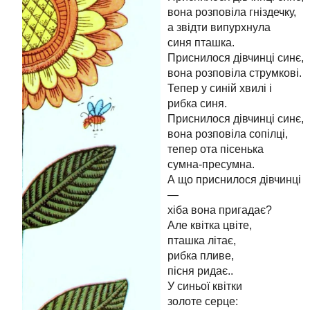
вона розповіла гніздечку,
а звідти випурхнула
синя пташка.
Приснилося дівчинці синє,
вона розповіла струмкові.
Тепер у синій хвилі і
рибка синя.
Приснилося дівчинці синє,
вона розповіла сопілці,
тепер ота пісенька
сумна-пресумна.
А що приснилося дівчинці
—
хіба вона пригадає?
Але квітка цвіте,
пташка літає,
рибка пливе,
пісня ридає..
У синьої квітки
золоте серце: