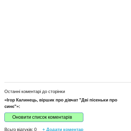
Останні коментарі до сторінки
«Ігор Калинець, віршик про дівчат "Дві пісеньки про
синє"»:
Оновити список коментарів
Всьго відгуків:
0
+ Додати коментар