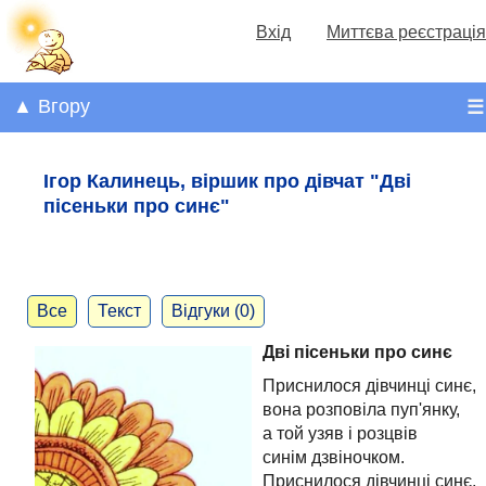
Вхід
Миттєва реєстрація
▲ Вгору
☰
Ігор Калинець, віршик про дівчат "Дві
пісеньки про синє"
Все
Текст
Відгуки (0)
Дві пісеньки про синє
Приснилося дівчинці синє,
вона розповіла пуп'янку,
а той узяв і розцвів
синім дзвіночком.
Приснилося дівчинці синє,