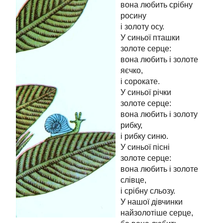
вона любить срібну
росину
і золоту осу.
У синьої пташки
золоте серце:
вона любить і золоте
яєчко,
і сорокате.
У синьої річки
золоте серце:
вона любить і золоту
рибку,
і рибку синю.
У синьої пісні
золоте серце:
вона любить і золоте
слівце,
і срібну сльозу.
У нашої дівчинки
найзолотіше серце,