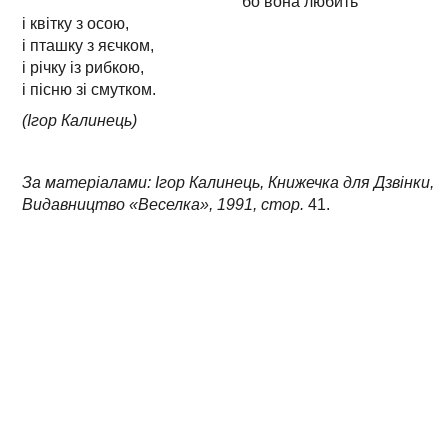
бо вона любить
і квітку з осою,
і пташку з яєчком,
і річку із рибкою,
і пісню зі смутком.
(Ігор Калинець)
За матеріалами: Ігор Калинець, Книжечка для Дзвінки,
Видавництво «Веселка», 1991, стор.
41.