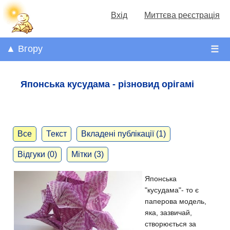
Вхід
Миттєва реєстрація
▲ Вгору
☰
Японська кусудама - різновид орігамі
Все
Текст
Вкладені публікації (1)
Відгуки (0)
Мітки (3)
Японська
"кусудама"- то є
паперова модель,
яка, зазвичай,
створюється за