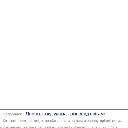
Японська кусудама - різновид орігамі
Посилання:
Ключові слова: оріґамі, як зробити орігамі, орігамі з паперу, орігамі схеми,
уроки орігамі, орігамі відео, орігамі для дітей, фігурки з паперу, вироби з