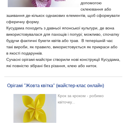
допомогою
склеювання або
зшивання де-кількох однакових елементів, щоб сформувати
сферичну форму.
Кусудама походить з давньої японської культури, де вона
використовувалася для пахощів і попурі; можливо, спочатку
будучи фактичні букети квітів або трав. В теперішній час
такі вироби, як правило, використовується як прикраси або
в якості подарунків.
Сучасні орігамі-майстри створили нові конструкції Кусудама,
які повністю зібрані без різання, клею або ниток.
Орігамі "Жовта квітка" (майстер-клас онлайн)
Крок за кроком - робимо
квіточку...