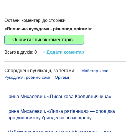
Останні коментарі до сторінки
«Японська кусудама - різновид орігамі»:
Оновити список коментарів
Всьго відгуків:
0
+ Додати коментар
Споріднені публікації, за тегами:
Майстер-клас
Рукоділля, робимо самі
Орігамі
Ірина Михалевич. «Писанкова Кропивниччина»
Ірина Михалевич. «Липка рятівниця» — оповідка
про дивовижну ґринделію розчепірену