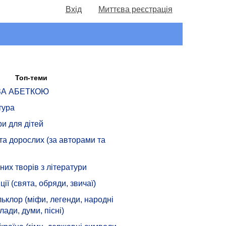
Вхід
Миттєва реєстрація
Топ-теми
 ЗА АБЕТКОЮ
тура
ри для дітей
 та дорослих (за авторами та
их творів з літератури
ції (свята, обряди, звичаї)
ьклор (міфи, легенди, народні
лади, думи, пісні)