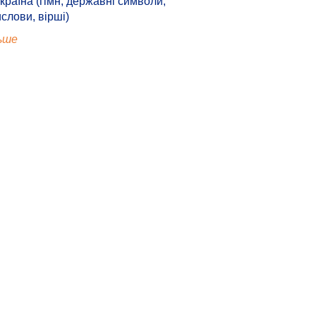
країна (гімн, державні символи,
ислови, вірші)
ьше