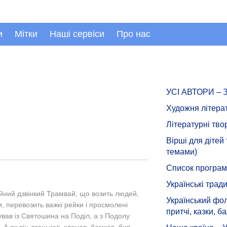
и
Мітки
Наші сервіси
Про нас
УСІ АВТОРИ –
Художня літера
Літературні тво
Вірші для дітей
темами)
Список програмн
Українські тради
айний дзвінкий Трамвай, що возить людей,
Український фол
, перевозить важкі рейки і просмолені
притчі, казки, ба
вав із Святошина на Поділ, а з Подолу