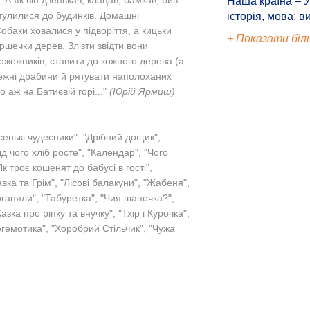
 А як він дзенькав, клацав, бамкав, бив
Наша країна – У
тулилися до будинків. Домашні
історія, мова: в
обаки ховалися у підворіття, а кицьки
+ Показати біл
шечки дерев. Злізти звідти вони
ожежників, ставити до кожного дерева (а
ожежні драбини й рятувати наполоханих
о аж на Батиєвій горі..."
(Юрій Ярмиш)
енькі чудесники": "Дрібний дощик",
ід чого хліб росте", "Календар", "Чого
к троє кошенят до бабусі в гості",
вка та Грім", "Лісові балакуни", "Жабеня",
оганяли", "Табуретка", "Чия шапочка?",
зка про ріпку та внучку", "Тхір і Курочка",
егемотика", "Хоробрий Стільчик", "Чужа