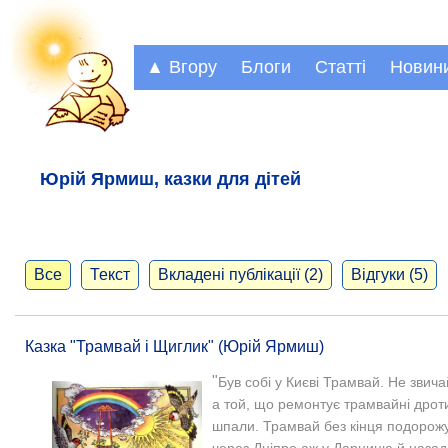
▲ Вгору
Блоги
Статті
Новин
Юрій Ярмиш, казки для дітей
Все
Текст
Вкладені публікації (2)
Відгуки (5)
Казка "Трамвай і Щиглик" (Юрій Ярмиш)
"
Був собі у Києві Трамвай. Не звич
а той, що ремонтує трамвайні дроти
шпали.
Трамвай без кінця подорожу