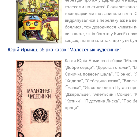
через Дніпро аж у Дарницю й назад.
колесами на стиках! Люди злякано 
господарки миттю зачиняли вікна. С
видряпувалися з переляку аж на вер
боялися, тож доводилося кликати п
ви знаєте, як їх багато у Києві!) п
кицьок, які нявчали так, що чути бул
Юрій Ярмиш, збірка казок "Малесенькі чудесинки"
Казки Юрія Ярмиша зі збірки "Малес
"Добре серце", "Дорога і стежки", "В
Синичка повеселішала", "Сірник", "Я
"Ходили", "Лебедина казка", "Блиска
"Їжачки", "Як сороченята Пугача пр
"Джерельце", "Апельсин і Сонце", "Ка
"Котики", "Підступна Лиска", "Про б
праця".