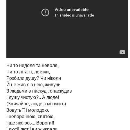
Чи то недоля та неволя,
Чи то літа ті, летячи,
Розбили душу? Чи ніколи
Й не жив я з нею, живучи
З людьми в паскуді, опаскудив
І душу чистую?.. А люде!
(Звичайне, люде, сміючись)
Зовуть її і молодою,
І непорочною, святою,
І ще якоюсь... Вороги!!
І люті! люті! ви ж украли,