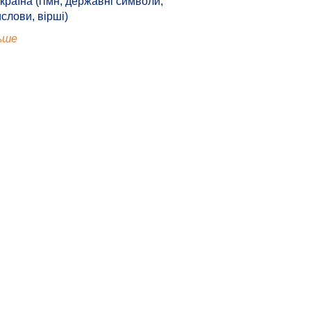
країна (гімн, державні символи,
ислови, вірші)
ьше