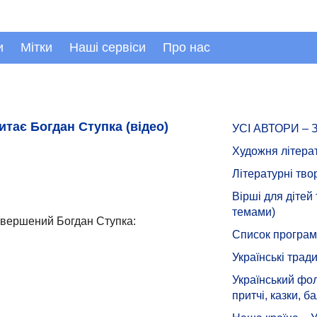
и
Мітки
Наші сервіси
Про нас
итає Богдан Ступка (відео)
УСІ АВТОРИ –
Художня літера
Літературні тво
Вірші для дітей
темами)
евершений Богдан Ступка:
Список програмн
Українські тради
Український фол
притчі, казки, ба