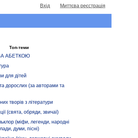
Вхід
Миттєва реєстрація
Топ-теми
 ЗА АБЕТКОЮ
тура
ри для дітей
 та дорослих (за авторами та
их творів з літератури
ції (свята, обряди, звичаї)
ьклор (міфи, легенди, народні
лади, думи, пісні)