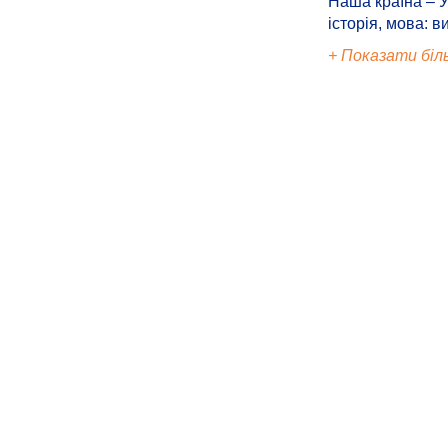
Наша країна – У
історія, мова: в
+ Показати біл