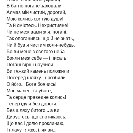
В багно погане заховали
Алмаз мій чистий, дорогий,
Мою колись святую душу!
Та й смієтесь. Нехристияне!
Чи не меж вами ж я, погані,
Так опоганивсь, що й не знать,
Чи й був я чистим коли-небудь,
Бо ви мене з святого неба
Взяли меж себе — і писать
Погані вірші научили.
Ви тяжкий камень положили
Посеред шляху... і розбили
О йо́го... Бога боячись!
Моє малеє, та убоге,
Та серце праведне колись!
Тепер іду я без дороги,
Без шляху битого... а ви!
Дивуєтесь, що спотикаюсь,
Що вас і долю проклинаю,
І плачу тяжко, і, як ви...