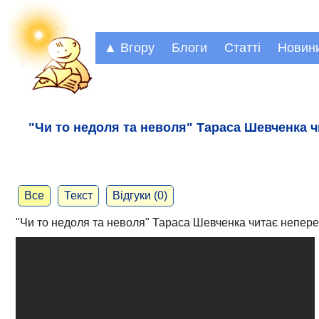
▲ Вгору
Блоги
Статті
Новин
"Чи то недоля та неволя" Тараса Шевченка ч
Все
Текст
Відгуки (0)
"Чи то недоля та неволя" Тараса Шевченка читає непер