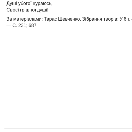
Душі убогої цураюсь,
Своєї грішної душі!
За матеріалами: Тарас Шевченко. Зібрання творів: У 6 т. 
— С. 231; 687