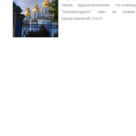
також відзначатимемо по-новом
"неперехідних" свят за нови
представленій статті.