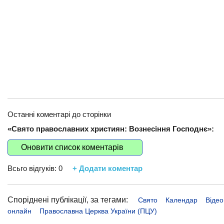
Останні коментарі до сторінки
«Свято православних християн: Вознесіння Господнє»:
Оновити список коментарів
Всьго відгуків:
0
+ Додати коментар
Споріднені публікації, за тегами:
Свято
Календар
Відео
онлайн
Православна Церква України (ПЦУ)