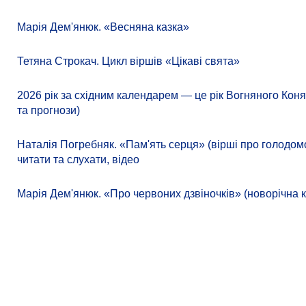
Марія Дем'янюк. «Весняна казка»
Тетяна Строкач. Цикл віршів «Цікаві свята»
2026 рік за східним календарем — це рік Вогняного Коня
та прогнози)
Наталія Погребняк. «Пам'ять серця» (вірші про голодомо
читати та слухати, відео
Марія Дем'янюк. «Про червоних дзвіночків» (новорічна к