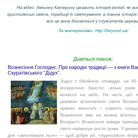
На відео: дівчинку Катерину цікавить історія релігії, як ви
християнські свята, традиції їх святкування, а також історі
все це вона дізнається у служителів церкви
За матеріалами:
http://beyond.ua/
Дивіться також:
Вознесіння Господнє. Про народні традиції — з книги В
Скуратівського "Дідух".
Згідно з біблійною оповіддю, на 40
воскресіння Христос, кілька разів
вознісся на небо. На честь цієї 
церквою встановлено свято Вознес
храмах виносять і ховають плащ
Вознесіння вже не можна вітатись
Воскрес!» Вознесіння завжди припад
свято найкраще росте трава. У деяких
дня «заполювали льон» — щоб добре ріс, «підносився» вгору.