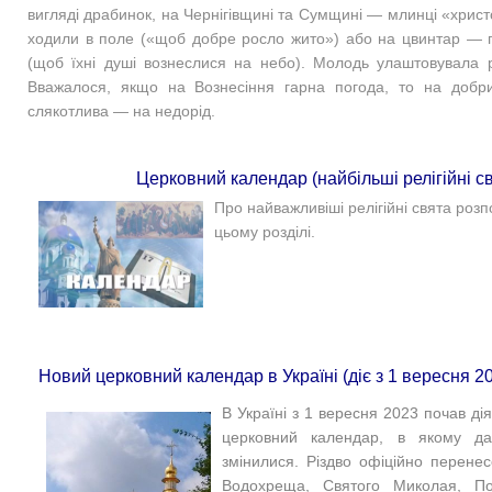
вигляді драбинок, на Чернігівщині та Сумщині — млинці «христо
ходили в поле («щоб добре росло жито») або на цвинтар —
(щоб їхні душі вознеслися на небо). Молодь улаштовувала рі
Вважалося, якщо на Вознесіння гарна погода, то на добр
слякотлива — на недорід.
Церковний календар (найбільші релігійні с
Про найважливіші релігійні свята роз
цьому розділі.
Новий церковний календар в Україні (діє з 1 вересня 2
В Україні з 1 вересня 2023 почав ді
церковний календар, в якому да
змінилися. Різдво офіційно перене
Водохреща, Святого Миколая, По