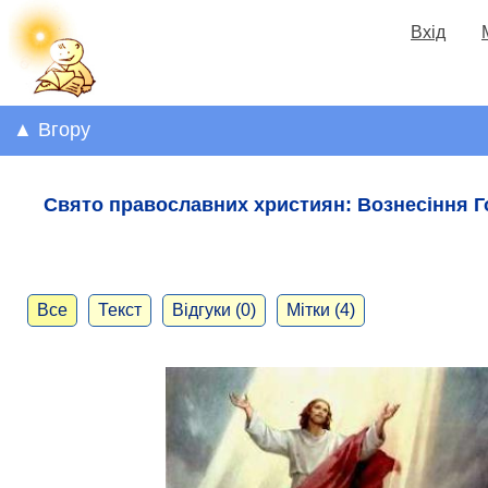
Вхід
▲ Вгору
Свято православних християн: Вознесіння 
Все
Текст
Відгуки (0)
Мітки (4)