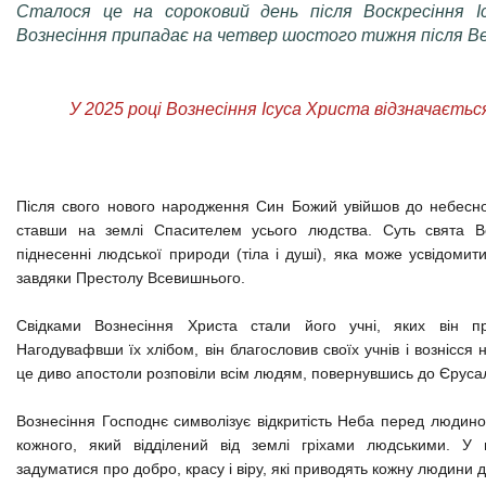
Сталося це на сороковий день після Воскресіння І
Вознесіння припадає на четвер шостого тижня після В
У 2025 році Вознесіння Ісуса Христа відзначаєтьс
Після свого нового народження Син Божий увійшов до небесно
ставши на землі Спасителем усього людства. Суть свята В
піднесенні людської природи (тіла і душі), яка може усвідомит
завдяки Престолу Всевишнього.
Свідками Вознесіння Христа стали його учні, яких він пр
Нагодувафвши їх хлібом, він благословив своїх учнів і вознісся
це диво апостоли розповіли всім людям, повернувшись до Єруса
Вознесіння Господнє символізує відкритість Неба перед людино
кожного, який відділений від землі гріхами людськими. У
задуматися про добро, красу і віру, які приводять кожну людини 