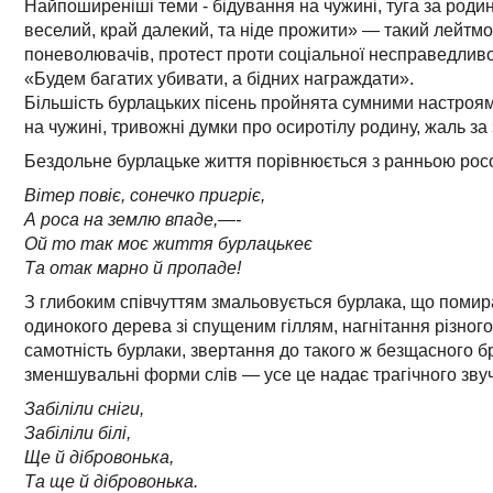
Найпоширеніші теми - бідування на чужині, туга за роди
веселий, край далекий, та ніде прожити» — такий лейтмот
поневолювачів, протест проти соціальної несправедливос
«Будем багатих убивати, а бідних награждати».
Більшість бурлацьких пісень пройнята сумними настроя
на чужині, тривожні думки про осиротілу родину, жаль 
Бездольне бурлацьке життя порівнюється з ранньою рос
Вітер повіє, сонечко пригріє,
А роса на землю впаде,—-
Ой то так моє життя бурлацькеє
Та отак марно й пропаде!
З глибоким співчуттям змальовується бурлака, що помирає
одинокого дерева зі спущеним гіллям, нагнітання різног
самотність бурлаки, звертання до такого ж безщасного 
зменшувальні форми слів — усе це надає трагічного звуча
Забіліли сніги,
Забіліли білі,
Ще й дібровонька,
Та ще й дібровонька.