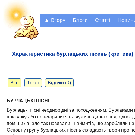
▲ Вгору
Блоги
Статті
Новин
Характеристика бурлацьких пісень (критика)
Все
Текст
Відгуки (0)
БУРЛАЦЬКІ ПІСНІ
Бурлацькі пісні неоднорідні за походженням. Бурлаками
притулку або поневірялися на чужині, далеко від рідної д
поміщиків, але так називали і наймитів, що заробляли н
Основну групу бурлацьких пісень складають твори про пон