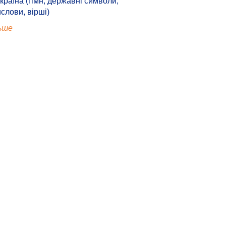
країна (гімн, державні символи,
ислови, вірші)
ьше