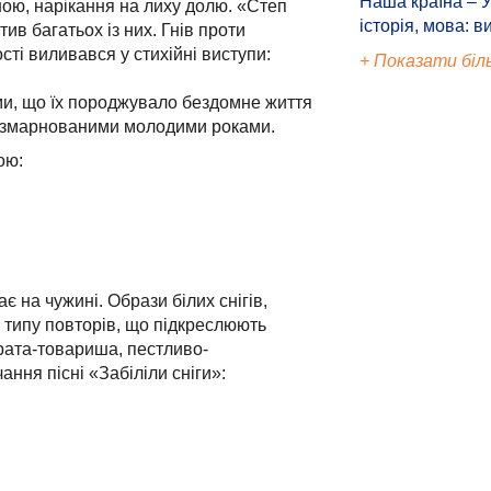
Наша країна – У
ною, нарікання на лиху долю. «Степ
історія, мова: в
ив багатьох із них. Гнів проти
ті виливався у стихійні виступи:
+ Показати біл
ми, що їх породжувало бездомне життя
за змарнованими молодими роками.
ою:
 на чужині. Образи білих снігів,
о типу повторів, що підкреслюють
брата-товариша, пестливо-
ння пісні «Забіліли сніги»: