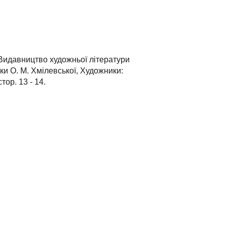
, Видавництво художньої літератури
ки О. М. Хмілевської, Художники:
ор. 13 - 14.