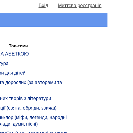
Вхід
Миттєва реєстрація
Топ-теми
 ЗА АБЕТКОЮ
тура
ри для дітей
 та дорослих (за авторами та
их творів з літератури
ції (свята, обряди, звичаї)
ьклор (міфи, легенди, народні
лади, думи, пісні)