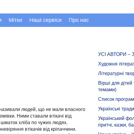
и
Мітки
Наші сервіси
Про нас
УСІ АВТОРИ –
Художня літера
Літературні тво
Вірші для дітей
темами)
Список програмн
Українські тради
 називали людей, що не мали власного
омівки. Ними ставали втікачі від
Український фол
а шматок хліба по чужих людях.
притчі, казки, ба
евіряння втікачів від кріпаччини.