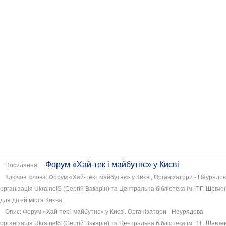
Форум «Хай-тек і майбутнє» у Києві
Посилання:
Ключові слова: Форум «Хай-тек і майбутнє» у Києві, Організатори - Неурядо
організація UkraineIS (Сергій Вакарін) та Центральна бібліотека ім. Т.Г. Шевче
для дітей міста Києва.
Опис: Форум «Хай-тек і майбутнє» у Києві. Організатори - Неурядова
організація UkraineIS (Сергій Вакарін) та Центральна бібліотека ім. Т.Г. Шевче