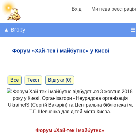
Вхід
Миттєва реєстрація
▲ Вгору
☰
Форум «Хай-тек і майбутнє» у Києві
Все
Текст
Відгуки (0)
Форум «Хай-тек і майбутнє»