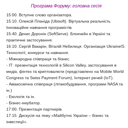
Програма Форуму: головна сесія
15:00. Вступне слово організатора.
15:10. Олексій Планіда (Ubisoft). Віртуальна реальність.
Інноваційне навчання програмістів.
15:40. Денис Доронін (SoftServe). Блокчейн в Україні та
практичне застосування.
16:10. Сергій Вакарін, Віталій Небилиця. Організація UkraineIS.
Технології, конкурси та навчання.
- Міжнародна співпраця та бізнес.
- ІТ: презентація технологій в Silicon Valley, застосування в
медіа, фінтех та криптовалюти (представлено на Mobile World
Congress та Swiss Payment Forum), Інтернет речей (IoT).
- Авіакосмічна співпраця (літакобудування, програми NASA та
ін.)
- Екологія та ін.
- Бізнес-інкубатор.
17:00. Презентація партнерів.
17:15. Дискусія на тему «Майбутнє України – бізнес та
інвестиції».