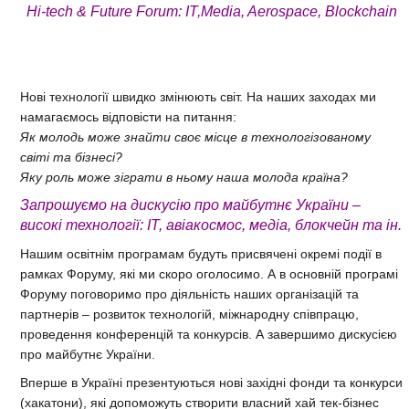
Hi-tech & Future Forum: IT,Media, Aerospace, Blockchain
Нові технології швидко змінюють світ. На наших заходах ми
намагаємось відповісти на питання:
Як молодь може знайти своє місце в технологізованому
світі та бізнесі?
Яку роль може зіграти в ньому наша молода країна?
Запрошуємо на дискусію про майбутнє України –
високі технології: ІТ, авіакосмос, медіа, блокчейн та ін.
Нашим освітнім програмам будуть присвячені окремі події в
рамках Форуму, які ми скоро оголосимо. А в основній програмі
Форуму поговоримо про діяльність наших організацій та
партнерів – розвиток технологій, міжнародну співпрацю,
проведення конференцій та конкурсів. А завершимо дискусією
про майбутнє України.
Вперше в Україні презентуються нові західні фонди та конкурси
(хакатони), які допоможуть створити власний хай тек-бізнес