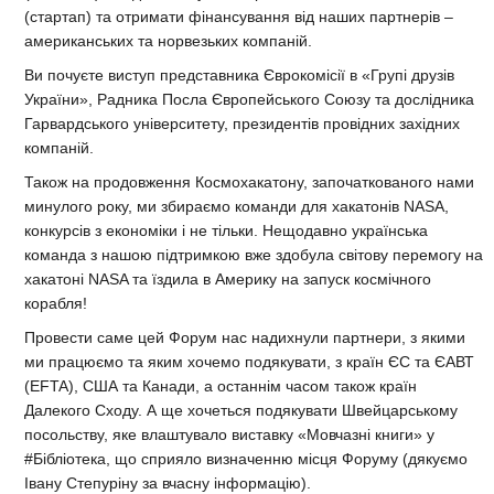
(стартап) та отримати фінансування від наших партнерів –
американських та норвезьких компаній.
Ви почуєте виступ представника Єврокомісії в «Групі друзів
України», Радника Посла Європейського Союзу та дослідника
Гарвардського університету, президентів провідних західних
компаній.
Також на продовження Космохакатону, започаткованого нами
минулого року, ми збираємо команди для хакатонів NASA,
конкурсів з економіки і не тільки. Нещодавно українська
команда з нашою підтримкою вже здобула світову перемогу на
хакатоні NASA та їздила в Америку на запуск космічного
корабля!
Провести саме цей Форум нас надихнули партнери, з якими
ми працюємо та яким хочемо подякувати, з країн ЄС та ЄАВТ
(EFTA), США та Канади, а останнім часом також країн
Далекого Сходу. А ще хочеться подякувати Швейцарському
посольству, яке влаштувало виставку «Мовчазні книги» у
#Бібліотека, що сприяло визначенню місця Форуму (дякуємо
Івану Степуріну за вчасну інформацію).