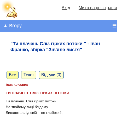
Вхід
Миттєва реєстрація
▲ Вгору
☰
"Ти плачеш. Сліз гірких потоки " - Іван
Франко, збірка "Зів'яле листя"
Все
Текст
Відгуки (0)
Іван Франко
ТИ ПЛАЧЕШ. СЛІЗ ГІРКИХ ПОТОКИ
Ти плачеш. Сліз гірких потоки
На твойому лиці блідому
Лишають слід свій – не глибокий,