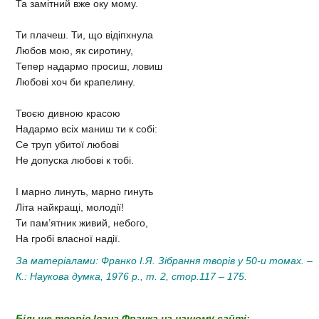
Та замітний вже оку мому.
Ти плачеш. Ти, що відіпхнула
Любов мою, як сиротину,
Тепер надармо просиш, ловиш
Любові хоч би крапелину.
Твоєю дивною красою
Надармо всіх маниш ти к собі:
Се труп убитої любові
Не допуска любові к тобі.
І марно линуть, марно гинуть
Літа найкращі, молодії!
Ти пам’ятник живий, небого,
На гробі власної надії.
За матеріалами: Франко І.Я. Зібрання творів у 50-и томах. –
К.: Наукова думка, 1976 р., т. 2, стор.117 – 175.
Більше творів Івана Франка на нашому сайті: