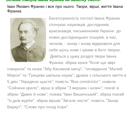
Іван Якович Франко і все про нього. Твори, вірші, життя Івана
Франка
Багатогранність постаті Івана Франка
спонукає науковців, дослідників,
краєзнавців, письменників України до
нових дослідницьких пошуків, а нас,
читачів, - знову і знову відкривати для
себе щось нове і цікаве в його творах.
Дивіться у цьму розділі твори Івана
Франка: збірка казок "Коли ще звірі
говорили" та казка "Абу-Касимові капці"; "оповідання "Малий
Мирон" та "Грицева шкільна наука"; драма з сільського життя в
5 діях "Украдене щастя"; повість "Boa constrictor"; новела
"Сойчине крило"; вірші зі збірки "З вершин і низин"; поезії зі
збірки "Давнє й нове"; поема "Іван Вишенський"; збірка поезій
"Із днів журби"; збірка віршів "Зів'яле листя"; повість "Захар
Беркут"; "Слово про похід Ігоря".