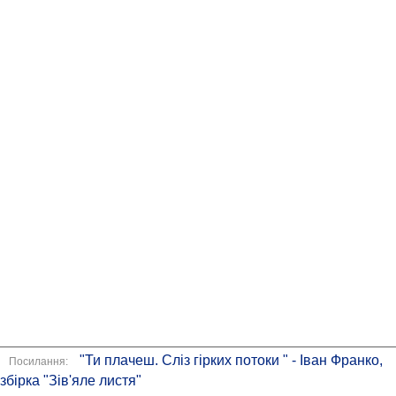
"Ти плачеш. Сліз гірких потоки " - Іван Франко,
Посилання:
збірка "Зів'яле листя"