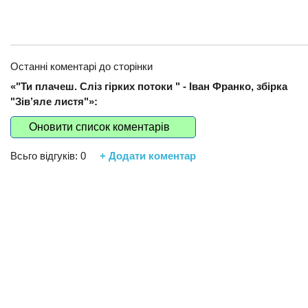
Останні коментарі до сторінки
«"Ти плачеш. Сліз гірких потоки " - Іван Франко, збірка
"Зів’яле листя"»:
Оновити список коментарів
Всьго відгуків:
0
+ Додати коментар