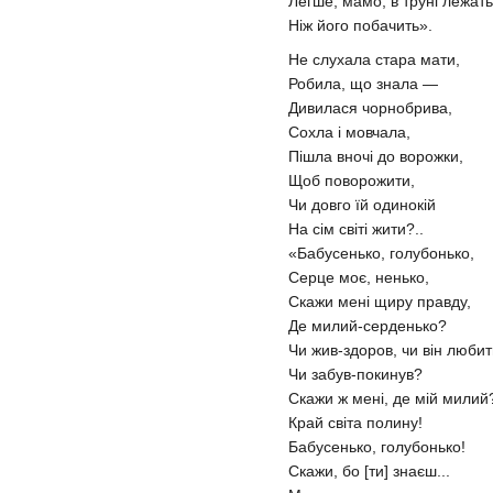
Легше, мамо, в труні лежать
Ніж його побачить».
Не слухала стара мати,
Робила, що знала —
Дивилася чорнобрива,
Сохла і мовчала,
Пішла вночі до ворожки,
Щоб поворожити,
Чи довго їй одинокій
На сім світі жити?..
«Бабусенько, голубонько,
Серце моє, ненько,
Скажи мені щиру правду,
Де милий-серденько?
Чи жив-здоров, чи він люби
Чи забув-покинув?
Скажи ж мені, де мій милий
Край світа полину!
Бабусенько, голубонько!
Скажи, бо [ти] знаєш...