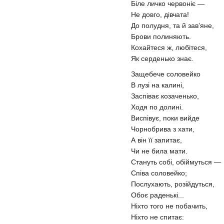
Біле личко червоніє —
Не довго, дівчата!
До полудня, та й зав’яне,
Брови полиняють.
Кохайтеся ж, любітеся,
Як серденько знає.
Защебече соловейко
В лузі на калині,
Заспіває козаченько,
Ходя по долині.
Виспівує, поки вийде
Чорнобрива з хати,
А він її запитає,
Чи не била мати.
Стануть собі, обіймуться —
Співа соловейко;
Послухають, розійдуться,
Обоє раденькі...
Ніхто того не побачить,
Ніхто не спитає: