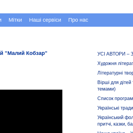
и
Мітки
Наші сервіси
Про нас
тей "Малий Кобзар"
УСІ АВТОРИ –
Художня літера
Літературні тво
Вірші для дітей
темами)
Список програмн
Українські тради
Український фол
притчі, казки, ба