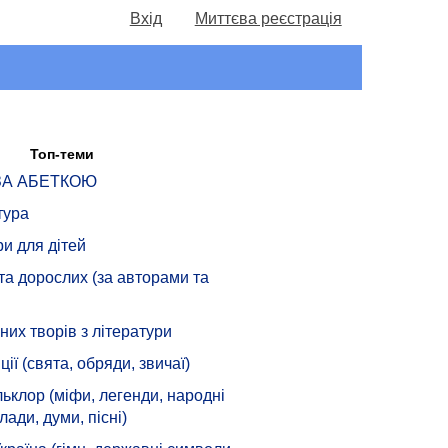
Вхід
Миттєва реєстрація
Топ-теми
 ЗА АБЕТКОЮ
тура
ри для дітей
 та дорослих (за авторами та
их творів з літератури
ції (свята, обряди, звичаї)
ьклор (міфи, легенди, народні
лади, думи, пісні)