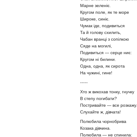
Марне зеленіє.
Кругом поле, як те море
Широке, синіє.
Чумак іде, подивиться
Та й голову схилить,
Чабан вранці з сопілкою
Сяде на могилі,
Подивиться — серце ниє:
Кругом ні билини.
Одна, одна, як сирота
На чужині, гине!
-----
Хто ж викохав тонку, гнучку
В степу погибати?
Постривайте — все розкажу
Слухайте ж, дівчата!
Полюбила чорнобрива
Козака дівчина.
Полюбила — не спинила: