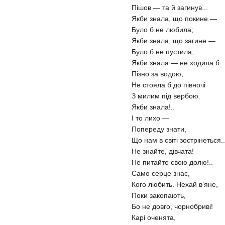
Пішов — та й загинув...
Якби знала, що покине —
Було б не любила;
Якби знала, що загине —
Було б не пустила;
Якби знала — не ходила б
Пізно за водою,
Не стояла б до півночі
З милим під вербою.
Якби знала!..
І то лихо —
Попереду знати,
Що нам в світі зострінеться..
Не знайте, дівчата!
Не питайте свою долю!..
Само серце знає,
Кого любить. Нехай в’яне,
Поки закопають,
Бо не довго, чорнобриві!
Карі оченята,