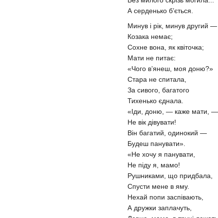
Без милого скрізь могила...
А серденько б’ється.
Минув і рік, минув другий —
Козака немає;
Сохне вона, як квіточка;
Мати не питає:
«Чого в’янеш, моя доню?»
Стара не спитала,
За сивого, багатого
Тихенько єднала.
«Іди, доню, — каже мати, —
Не вік дівувати!
Він багатий, одинокий —
Будеш панувати».
«Не хочу я панувати,
Не піду я, мамо!
Рушниками, що придбала,
Спусти мене в яму.
Нехай попи заспівають,
А дружки заплачуть,