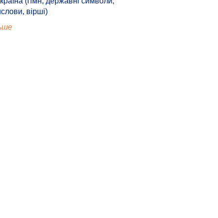
країна (гімн, державні символи,
ислови, вірші)
ьше