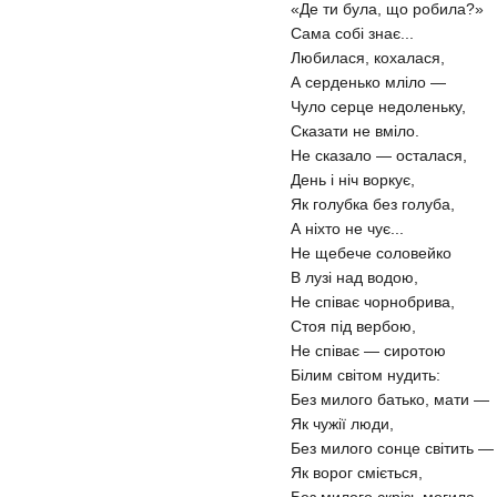
«Де ти була, що робила?»
Сама собі знає...
Любилася, кохалася,
А серденько мліло —
Чуло серце недоленьку,
Сказати не вміло.
Не сказало — осталася,
День і ніч воркує,
Як голубка без голуба,
А ніхто не чує...
Не щебече соловейко
В лузі над водою,
Не співає чорнобрива,
Стоя під вербою,
Не співає — сиротою
Білим світом нудить:
Без милого батько, мати —
Як чужії люди,
Без милого сонце світить —
Як ворог сміється,