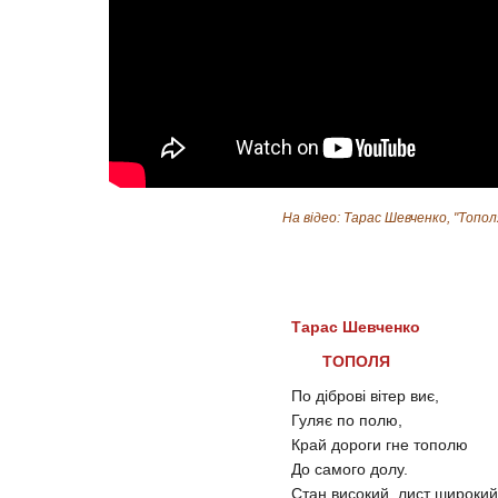
На відео: Тарас Шевченко, "Тополя
Тарас Шевченко
ТОПОЛЯ
По діброві вітер виє,
Гуляє по полю,
Край дороги гне тополю
До самого долу.
Стан високий, лист широкий