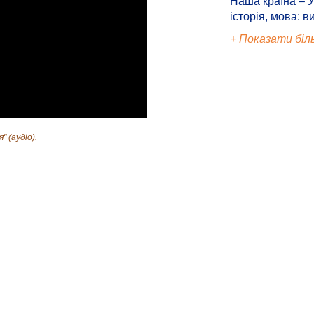
Наша країна – У
історія, мова: в
+ Показати біл
" (аудіо).