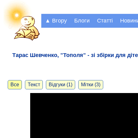
▲ Вгору
Блоги
Статті
Новин
Тарас Шевченко, "Тополя" - зі збірки для ді
Все
Текст
Відгуки (1)
Мітки (3)