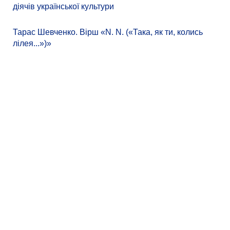
діячів української культури
Тарас Шевченко. Вірш «N. N. («Така, як ти, колись
лілея...»)»