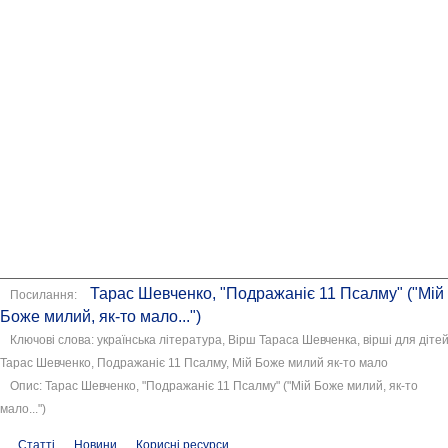
Тарас Шевченко, "Подражаніє 11 Псалму" ("Мій
Посилання:
Боже милий, як-то мало...")
Ключові слова: українська література, Вірш Тараса Шевченка, вірші для дітей
Тарас Шевченко, Подражаніє 11 Псалму, Мій Боже милий як-то мало
Опис: Тарас Шевченко, "Подражаніє 11 Псалму" ("Мій Боже милий, як-то
мало...")
Статті
Новини
Корисні ресурси