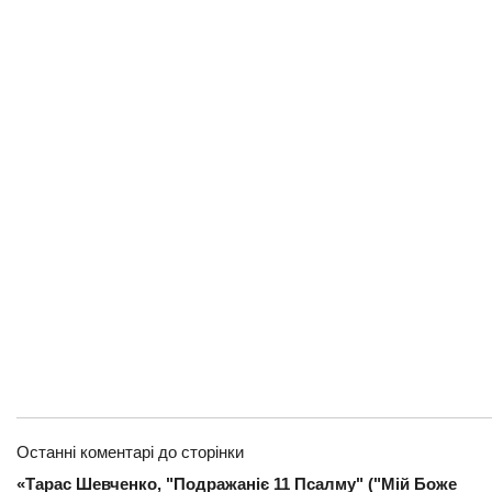
Останні коментарі до сторінки
«Тарас Шевченко, "Подражаніє 11 Псалму" ("Мій Боже