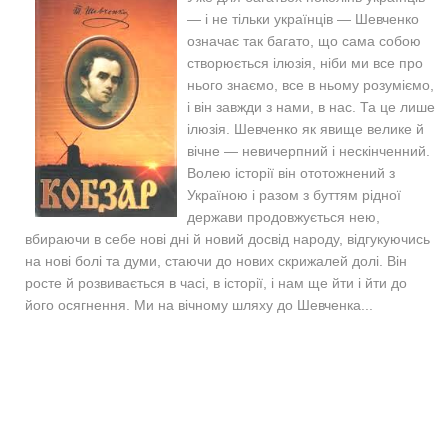
— і не тільки українців — Шевченко
означає так багато, що сама собою
створюється ілюзія, ніби ми все про
нього знаємо, все в ньому розуміємо,
і він завжди з нами, в нас. Та це лише
ілюзія. Шевченко як явище велике й
вічне — невичерпний і нескінченний.
Волею історії він ототожнений з
Україною і разом з буттям рідної
держави продовжується нею,
вбираючи в себе нові дні й новий досвід народу, відгукуючись
на нові болі та думи, стаючи до нових скрижалей долі. Він
росте й розвивається в часі, в історії, і нам ще йти і йти до
його осягнення. Ми на вічному шляху до Шевченка...