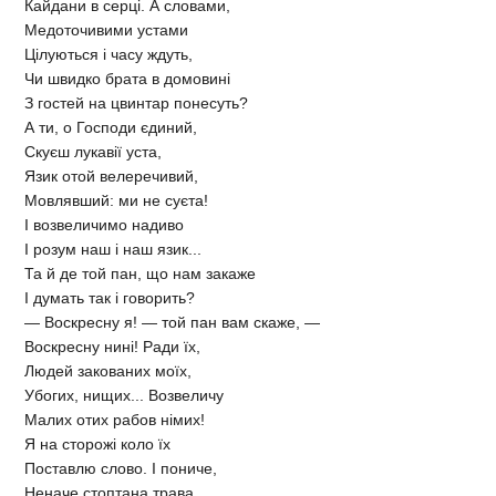
Кайдани в серці. А словами,
Медоточивими устами
Цілуються і часу ждуть,
Чи швидко брата в домовині
З гостей на цвинтар понесуть?
А ти, о Господи єдиний,
Скуєш лукавії уста,
Язик отой велеречивий,
Мовлявший: ми не суєта!
І возвеличимо надиво
І розум наш і наш язик...
Та й де той пан, що нам закаже
І думать так і говорить?
— Воскресну я! — той пан вам скаже, —
Воскресну нині! Ради їх,
Людей закованих моїх,
Убогих, нищих... Возвеличу
Малих отих рабов німих!
Я на сторожі коло їх
Поставлю слово. І пониче,
Неначе стоптана трава,