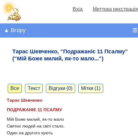
Вхід
Миттєва реєстрація
▲ Вгору
☰
Тарас Шевченко, "Подражаніє 11 Псалму"
("Мій Боже милий, як-то мало...")
Все
Текст
Відгуки (0)
Мітки (1)
Тарас Шевченко
ПОДРАЖАНІЄ 11 ПСАЛМУ
Мій Боже милий, як-то мало
Святих людей на світі стало.
Один на другого кують