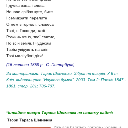
І думка ваша і слова —
Неначе срібло куте, бите
І семикрати перелите
Огнем в горнилі, словеса
Твої, о Господи, такії.
Розкинь же їх, твої святиє,
По всій землі. І чудесам
Твоїм увірують на світі
Твої малі убогі діти!
(15 лютого 1859 р., С.-Петербург)
За матеріалами: Тарас Шевченко. Зібрання творів: У 6 т.
Київ, видавництво "Наукова думка", 2003. Том 2: Поезія 1847 -
1861. стор. 281; 706-707.
Читайте твори Тараса Шевченка на нашому сайті:
Твори Тараса Шевченка
Уже для багатьох поколінь українців