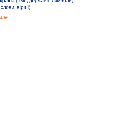
країна (гімн, державні символи,
ислови, вірші)
ьше