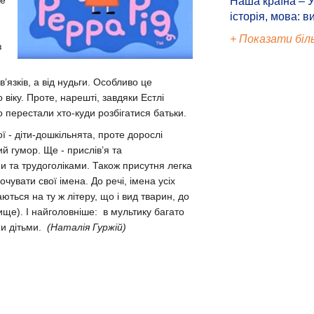
це
Наша країна – У
історія, мова: в
+ Показати біл
з
в’язків, а від нудьги. Особливо це
 віку. Проте, нарешті, завдяки Естлі
о перестали хто-куди розбігатися батьки.
ї - діти-дошкільнята, проте дорослі
кий
гумор. Ще - прислів’я та
ми та трудоголіками.
Також присутня легка
очувати свої імена. До речі,
імена усіх
ться на ту ж літеру, що і вид тварин, до
вище).
І найголовніше: в мультику багато
їми дітьми.
(Наталія Гуржій)