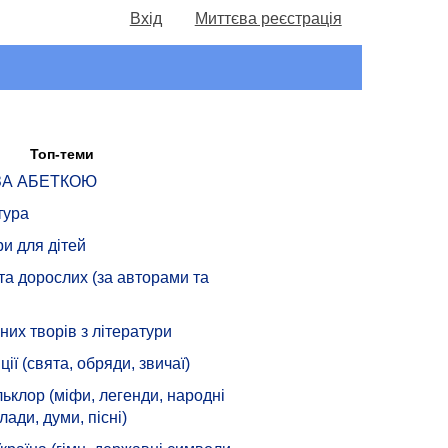
Вхід
Миттєва реєстрація
Топ-теми
 ЗА АБЕТКОЮ
тура
ри для дітей
 та дорослих (за авторами та
их творів з літератури
ції (свята, обряди, звичаї)
ьклор (міфи, легенди, народні
лади, думи, пісні)