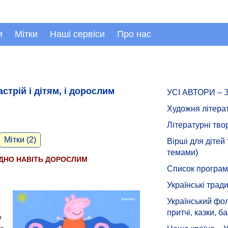
и
Мітки
Наші сервіси
Про нас
стрій і дітям, і дорослим
УСІ АВТОРИ –
Художня літера
Літературні тво
Мітки (2)
Вірші для дітей
темами)
УДНО НАВІТЬ ДОРОСЛИМ
Список програмн
Українські тради
Український фол
притчі, казки, ба
о