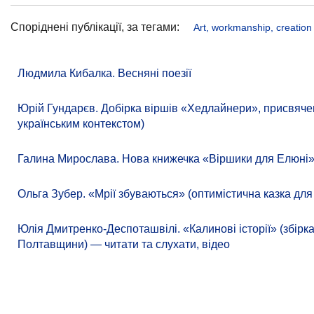
Споріднені публікації, за тегами:
Art, workmanship, creation
Людмила Кибалка. Весняні поезії
Юрій Гундарєв. Добірка віршів «Хедлайнери», присвячена
українським контекстом)
Галина Мирослава. Нова книжечка «Віршики для Елюні
Ольга Зубер. «Мрії збуваються» (оптимістична казка для
Юлія Дмитренко-Деспоташвілі. «Калинові історії» (збірк
Полтавщини) — читати та слухати, відео