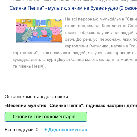
"Свинка Пеппа" - мультик, з яким не буває нудно (2 сезон
Не всі персонажі мульфільма "Свинк
люди: наприклад, Королева та Сант
гномів зображено у вигляді людей. 
овоч. До речі, усі персонажі, яких п
картоплини (можливо, натяк на "cou
картоплини", - так називають людей, які увесь час проводять
кумедна деталь: кури Дідуся Свина мають складні та майже 
та півень Невіл).
Останні коментарі до сторінки
«Веселий мультик "Свинка Пеппа": піднімає настрій і дітя
Оновити список коментарів
Всьго відгуків:
0
+ Додати коментар