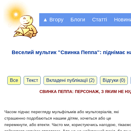
▲ Вгору
Блоги
Статті
Новин
Веселий мультик "Свинка Пеппа": піднімає на
Все
Текст
Вкладені публікації (2)
Відгуки (0)
СВИНКА ПЕППА: ПЕРСОНАЖ, З ЯКИМ НЕ Н
Часом підчас перегляду мульфільмів або мультсеріалів, які
страшенно подобаються нашим дітям, хочеться або це
перемкнути, або втекти. Часто ми, користуючись нагодою, тікаєм