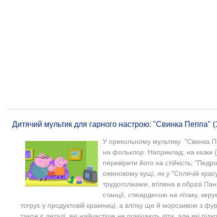
Дитячий мультик для гарного настрою: "Свинка Пеппа" (1 
У прикольному мультику "Свинка Пе
на фольклор. Наприклад: на казки 
перевірити його на стійкість; "Педр
ожиновому кущі, як у "Сплячій красун
трудоголіками, втілена в образі Па
станції, стюардесою на літаку, кер
тогрує у продуктовій крамниці, а влітку ще й морозивом з фург
також є деталі, які найчастіше не помічають діти, але які рі