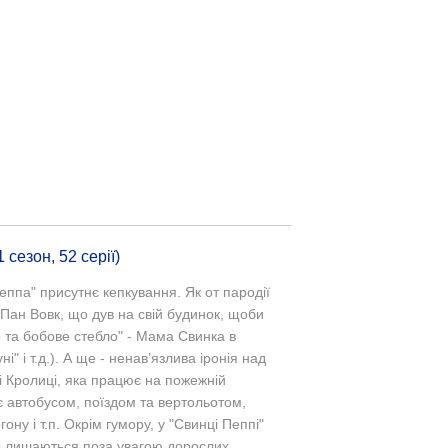
сезон, 52 серії)
ппа" присутнє кепкування. Як от пародії
(Пан Вовк, що дув на свій будинок, щоби
о та бобове стебло" - Мама Свинка в
і" і т.д.). А ще - ненав’язлива іронія над
ні Кролиці, яка працює на пожежній
ує автобусом, поїздом та вертольотом,
ону і т.п. Окрім гумору, у "Свинці Пеппі"
дко лишаються поза увагою дорослих.