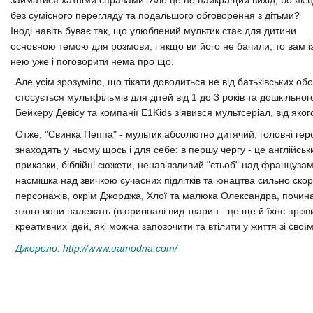
займатися хатніми справами. Але це не найкращий вихід, бо як 
без сумісного перегляду та подальшого обговорення з дітьми?
Іноді навіть буває так, що улюблений мультик стає для дитини
основною темою для розмови, і якщо ви його не бачили, то вам і
нею уже і поговорити нема про що.
Але усім зрозуміло, що тікати доводиться не від батьківських обо
стосується мультфільмів для дітей від 1 до 3 років та дошкільного
Бейкеру Девісу та компанії E1Kids з’явився мультсеріал, від яког
Отже, "Свинка Пеппа" - мультик абсолютно дитячий, головні геро
знаходять у ньому щось і для себе: в першу чергу - це
англійсь
приказки,
біблійні сюжети, ненав’язливий "стьоб" над француза
насмішка над звичкою сучасних підлітків та юнацтва сильно скор
персонажів, окрім Джорджа, Хлої та малюка Олександра, починаю
якого вони належать (в оригіналі вид тварин - це ще й їхнє пріз
креативних ідей, які можна запозочити та втілити у життя зі сво
Джерело:
http://www.uamodna.com/