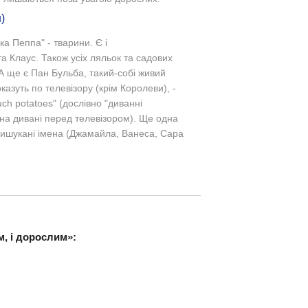
)
а Пеппа" - тварини. Є і
а Клаус. Також усіх ляльок та садових
А ще є Пан Бульба, такий-собі живий
оказуть по телевізору (крім Королеви), -
ch potatoes" (дослівно "диванні
 на дивані перед телевізором). Ще одна
вишукані імена (Джамайла, Ванеса, Сара
м, і дорослим»: